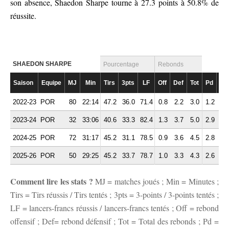
son absence, Shaedon Sharpe tourne à 27.3 points à 50.8% de
réussite.
SHAEDON SHARPE
Pourcentage
Rebonds
Saison
Equipe
MJ
Min
Tirs
3pts
LF
Off
Def
Tot
Pd
Fte
2022-23
POR
80
22:14
47.2
36.0
71.4
0.8
2.2
3.0
1.2
1.
2023-24
POR
32
33:06
40.6
33.3
82.4
1.3
3.7
5.0
2.9
2.
2024-25
POR
72
31:17
45.2
31.1
78.5
0.9
3.6
4.5
2.8
1.
2025-26
POR
50
29:25
45.2
33.7
78.7
1.0
3.3
4.3
2.6
2.
Comment lire les stats ?
MJ = matches joués ; Min = Minutes ;
Tirs = Tirs réussis / Tirs tentés ; 3pts = 3-points / 3-points tentés ;
LF = lancers-francs réussis / lancers-francs tentés ; Off = rebond
offensif ; Def= rebond défensif ; Tot = Total des rebonds ; Pd =