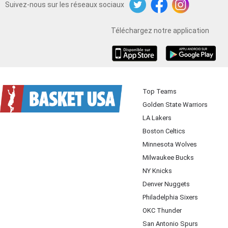
Suivez-nous sur les réseaux sociaux
Twitter
Facebook
Instagram
Téléchargez notre application
iOS
Android
Top Teams
Golden State Warriors
LA Lakers
Boston Celtics
Minnesota Wolves
Milwaukee Bucks
NY Knicks
Denver Nuggets
Philadelphia Sixers
OKC Thunder
San Antonio Spurs