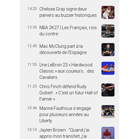
14:20
Chelsea Gray signe deux
paniers au buzzer historiques
13:30
NBA 2K27 | Les Français, rois
du contre
12:45
Mac McClung part à la
découverte de l’Espagne
11:55
Une LeBron 23 « Hardwood
Classic » aux couleurs… des
Cavaliers
11:23
Chris Finch défend Rudy
Gobert : « C’est un futur Hall of
Famer »
10:46
Marine Fauthoux s’engage
pour plusieurs années au
Liberty
10:10
Jaylen Brown : “Quand j’ai
appris mon transfert, j’ai