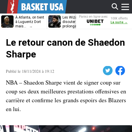
Affi
Pariez en ligne avec
À Atlanta, on tient
Les Wizards vont
Dennis Schrö
100€ offerts
Unibet
à Luguentz Dort
discuter
découvrira-t-il
La suite →
mais…
prolongation avec
12e équipe
Anthony Davis
différente ?
le
Le retour canon de Shaedon
men
Sharpe
Twitter
Facebook
Publié le 18/11/2024 à 19:12
NBA – Shaedon Sharpe vient de signer coup sur
coup ses deux meilleures prestations offensives en
carrière et confirme les grands espoirs des Blazers
en lui.