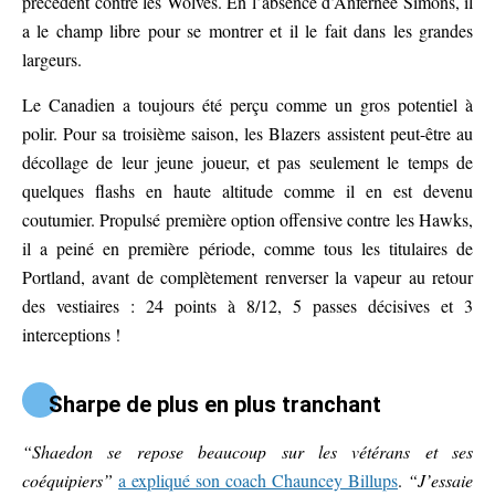
précédent contre les Wolves. En l’absence d’Anfernee Simons, il
a le champ libre pour se montrer et il le fait dans les grandes
largeurs.
Le Canadien a toujours été perçu comme un gros potentiel à
polir. Pour sa troisième saison, les Blazers assistent peut-être au
décollage de leur jeune joueur, et pas seulement le temps de
quelques flashs en haute altitude comme il en est devenu
coutumier. Propulsé première option offensive contre les Hawks,
il a peiné en première période, comme tous les titulaires de
Portland, avant de complètement renverser la vapeur au retour
des vestiaires : 24 points à 8/12, 5 passes décisives et 3
interceptions !
Sharpe de plus en plus tranchant
“Shaedon se repose beaucoup sur les vétérans et ses
coéquipiers”
a expliqué son coach Chauncey Billups
.
“J’essaie