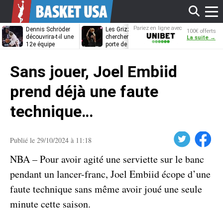
Affi
Pariez en ligne avec
Dennis Schröder
Les Grizzlies
Dwane Casey
100€ offerts
Unibet
découvrira-t-il une
cherchent déjà une
bientôt coach
La suite →
12e équipe
porte de sortie
Rome ?
différente ?
pour D’Angelo
le
Russell
Sans jouer, Joel Embiid
men
prend déjà une faute
technique…
Twitter
Facebook
Publié le 29/10/2024 à 11:18
NBA – Pour avoir agité une serviette sur le banc
pendant un lancer-franc, Joel Embiid écope d’une
faute technique sans même avoir joué une seule
minute cette saison.