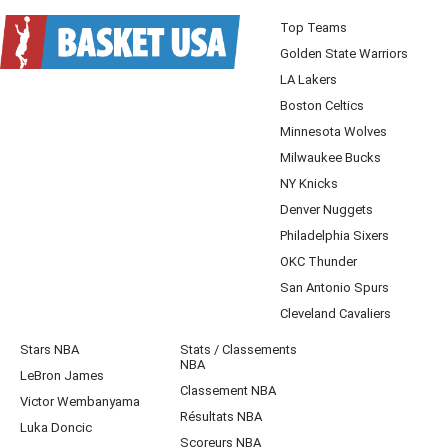
Top Teams
Golden State Warriors
LA Lakers
Boston Celtics
Minnesota Wolves
Milwaukee Bucks
NY Knicks
Denver Nuggets
Philadelphia Sixers
OKC Thunder
San Antonio Spurs
Cleveland Cavaliers
Stars NBA
Stats / Classements
NBA
LeBron James
Classement NBA
Victor Wembanyama
Résultats NBA
Luka Doncic
Scoreurs NBA