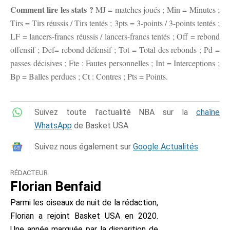
Comment lire les stats ?
MJ = matches joués ; Min = Minutes ;
Tirs = Tirs réussis / Tirs tentés ; 3pts = 3-points / 3-points tentés ;
LF = lancers-francs réussis / lancers-francs tentés ; Off = rebond
offensif ; Def= rebond défensif ; Tot = Total des rebonds ; Pd =
passes décisives ; Fte : Fautes personnelles ; Int = Interceptions ;
Bp = Balles perdues ; Ct : Contres ; Pts = Points.
Suivez toute l'actualité NBA sur la
chaîne
WhatsApp
de Basket USA
Suivez nous également sur
Google Actualités
RÉDACTEUR
Florian Benfaid
Parmi les oiseaux de nuit de la rédaction,
Florian a rejoint Basket USA en 2020.
Une année marquée par la disparition de