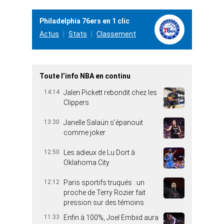
Philadelphia 76ers en 1 clic
Actus
Stats
Classement
Toute l’info NBA en continu
14:14
Jalen Pickett rebondit chez les
Clippers
13:30
Janelle Salaün s’épanouit
comme joker
12:50
Les adieux de Lu Dort à
Oklahoma City
12:12
Paris sportifs truqués : un
proche de Terry Rozier fait
pression sur des témoins
11:33
Enfin à 100%, Joel Embiid aura