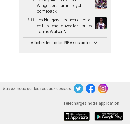
Wings après un incroyable
comeback !
7:11
Les Nuggets piochent encore
en Euroleague avec le retour de
Lonnie Walker IV
Afficher les actus NBA suivantes
Suivez-nous sur les réseaux sociaux
Twitter
Facebook
Instagram
Téléchargez notre application
iOS
Android