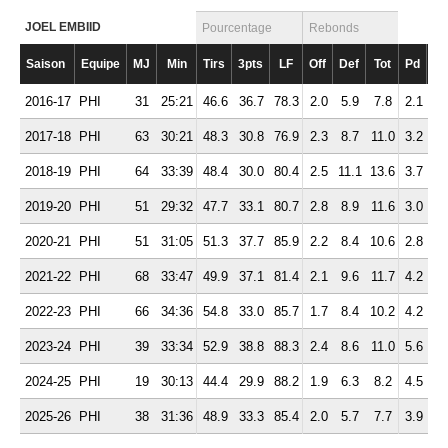
JOEL EMBIID
Pourcentage
Rebonds
Saison
Equipe
MJ
Min
Tirs
3pts
LF
Off
Def
Tot
Pd
Ft
2016-17
PHI
31
25:21
46.6
36.7
78.3
2.0
5.9
7.8
2.1
3.
2017-18
PHI
63
30:21
48.3
30.8
76.9
2.3
8.7
11.0
3.2
3.
2018-19
PHI
64
33:39
48.4
30.0
80.4
2.5
11.1
13.6
3.7
3.
2019-20
PHI
51
29:32
47.7
33.1
80.7
2.8
8.9
11.6
3.0
3.
2020-21
PHI
51
31:05
51.3
37.7
85.9
2.2
8.4
10.6
2.8
2.
2021-22
PHI
68
33:47
49.9
37.1
81.4
2.1
9.6
11.7
4.2
2.
2022-23
PHI
66
34:36
54.8
33.0
85.7
1.7
8.4
10.2
4.2
3.
2023-24
PHI
39
33:34
52.9
38.8
88.3
2.4
8.6
11.0
5.6
2.
2024-25
PHI
19
30:13
44.4
29.9
88.2
1.9
6.3
8.2
4.5
2.
2025-26
PHI
38
31:36
48.9
33.3
85.4
2.0
5.7
7.7
3.9
2.