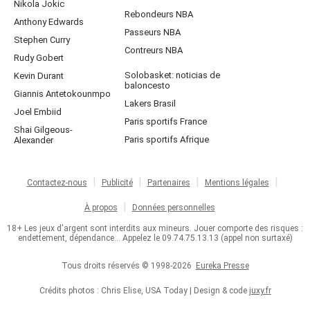
Nikola Jokic
Rebondeurs NBA
Anthony Edwards
Passeurs NBA
Stephen Curry
Contreurs NBA
Rudy Gobert
Solobasket: noticias de
Kevin Durant
baloncesto
Giannis Antetokounmpo
Lakers Brasil
Joel Embiid
Paris sportifs France
Shai Gilgeous-
Paris sportifs Afrique
Alexander
Contactez-nous
Publicité
Partenaires
Mentions légales
À propos
Données personnelles
18+ Les jeux d'argent sont interdits aux mineurs. Jouer comporte des risques :
endettement, dépendance... Appelez le 09.74.75.13.13 (appel non surtaxé)
Tous droits réservés © 1998-2026
Eureka Presse
Crédits photos : Chris Elise, USA Today | Design & code
juxy.fr