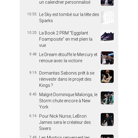
un calendrier personnalisé
10:55
Le Sky est tombé sur la tête des
Sparks
10:20
La Book 2 PRM “Eggplant
Foamposite” en met plein la
vue
9:48
Le Dream étouffe le Mercury et
renoue avec la victoire
9:19
Domantas Sabonis prêt à se
réinvestir dans le projet des
Kings ?
8:45
Malgré Dominique Malonga, le
Storm chute encore à New
York
6:16
Pour Nick Nurse, LeBron
James sera le créateur des
Sixers
7:49
Les Mystics renversent les