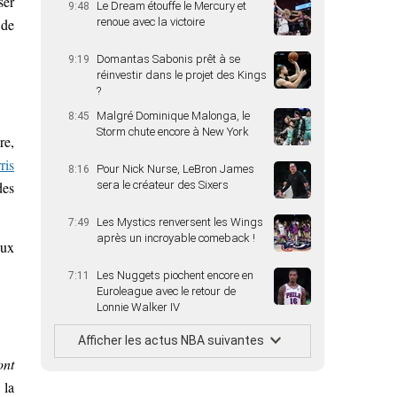
ser
Le Dream étouffe le Mercury et
9:48
 de
renoue avec la victoire
Domantas Sabonis prêt à se
9:19
réinvestir dans le projet des Kings
?
Malgré Dominique Malonga, le
8:45
Storm chute encore à New York
re,
ris
Pour Nick Nurse, LeBron James
8:16
des
sera le créateur des Sixers
Les Mystics renversent les Wings
7:49
après un incroyable comeback !
eux
Les Nuggets piochent encore en
7:11
Euroleague avec le retour de
Lonnie Walker IV
Afficher les actus NBA suivantes
ont
 la