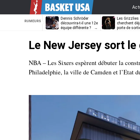
Act
Dennis Schröder
Les Grizzlies
RUMEURS
découvrira-t-il une 12e
cherchent déj
équipe différente ?
porte de sorti
D’Angelo Russ
Le New Jersey sort le 
NBA – Les Sixers espèrent débuter la constr
Philadelphie, la ville de Camden et l’Etat d