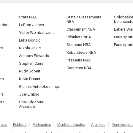
Stars NBA
Stats / Classements
Solobasket
NBA
baloncest
rriors
LeBron James
Classement NBA
Lakers Bras
Victor Wembanyama
Résultats NBA
Paris sport
Luka Doncic
Scoreurs NBA
Paris sport
es
Nikola Jokic
Rebondeurs NBA
s
Anthony Edwards
Passeurs NBA
Stephen Curry
Contreurs NBA
Rudy Gobert
ers
Kevin Durant
Giannis Antetokounmpo
urs
Joel Embiid
ers
Shai Gilgeous-
Alexander
nous
Publicité
Partenaires
Mentions légales
À propos
Données pers