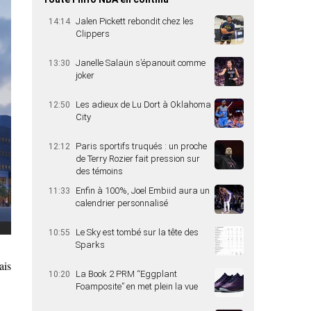
Jalen Pickett rebondit chez les
14:14
Clippers
Janelle Salaün s’épanouit comme
13:30
joker
Les adieux de Lu Dort à Oklahoma
12:50
City
Paris sportifs truqués : un proche
12:12
de Terry Rozier fait pression sur
des témoins
Enfin à 100%, Joel Embiid aura un
11:33
calendrier personnalisé
Le Sky est tombé sur la tête des
10:55
Sparks
ais
La Book 2 PRM “Eggplant
10:20
Foamposite” en met plein la vue