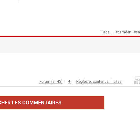
Tags →
camden
sa
Forum (et HS)
|
+
|
Règles et contenus illicites
|
CHER LES COMMENTAIRES