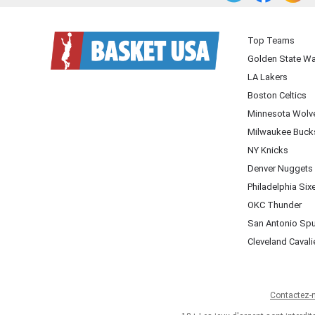
Top Teams
Golden State Wa
LA Lakers
Boston Celtics
Minnesota Wolv
Milwaukee Buck
NY Knicks
Denver Nuggets
Philadelphia Six
OKC Thunder
San Antonio Sp
Cleveland Cavali
Contactez-