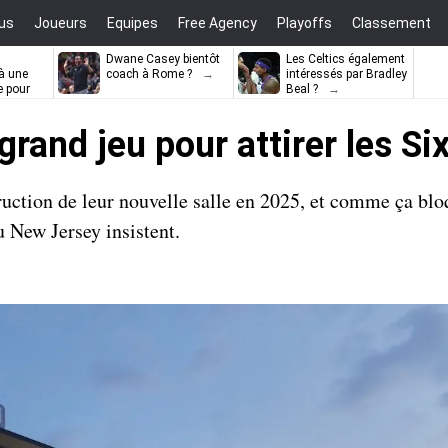
us
Joueurs
Equipes
Free Agency
Playoffs
Classement
Dwane Casey bientôt
Les Celtics également
à une
coach à Rome ?
intéressés par Bradley
e pour
Beal ?
ell
grand jeu pour attirer les Si
uction de leur nouvelle salle en 2025, et comme ça blo
u New Jersey insistent.