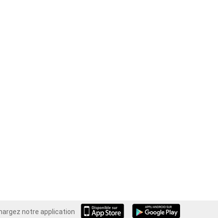
hargez notre application
Android