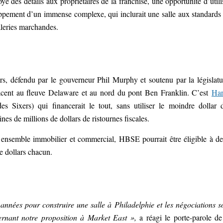
é des détails aux propriétaires de la franchise, une opportunité d’utili
oppement d’un immense complexe, qui inclurait une salle aux standards
aleries marchandes.
lars, défendu par le gouverneur Phil Murphy et soutenu par la législatu
adjacent au fleuve Delaware et au nord du pont Ben Franklin. C’est
Har
des Sixers) qui financerait le tout, sans utiliser le moindre dollar 
ines de millions de dollars de ristournes fiscales.
un ensemble immobilier et commercial, HBSE pourrait être éligible à d
e dollars chacun.
années pour construire une salle à Philadelphie et les négociations s
cernant notre proposition à Market East »,
a réagi le porte-parole de