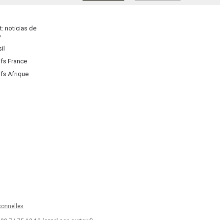
: noticias de
o
il
ifs France
ifs Afrique
onnelles