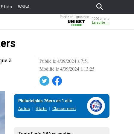
Stats
WNBA
Pariez en ligne avec
100€ offerts
Unibet
La suite →
xers
que à
Publié le 4/09/2024 à 7:51
Modifié le 4/09/2024 à 13:25
Twitter
Facebook
Philadelphia 76ers en 1 clic
Actus
Stats
Classement
Toute l’info NBA en continu