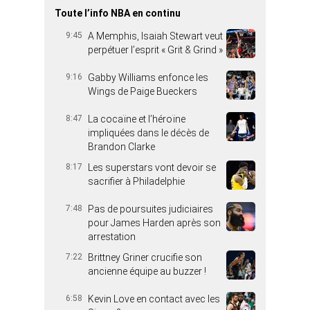
Toute l’info NBA en continu
9:45
A Memphis, Isaiah Stewart veut
perpétuer l’esprit « Grit & Grind »
9:16
Gabby Williams enfonce les
Wings de Paige Bueckers
8:47
La cocaïne et l’héroïne
impliquées dans le décès de
Brandon Clarke
8:17
Les superstars vont devoir se
sacrifier à Philadelphie
7:48
Pas de poursuites judiciaires
pour James Harden après son
arrestation
7:22
Brittney Griner crucifie son
ancienne équipe au buzzer !
6:58
Kevin Love en contact avec les