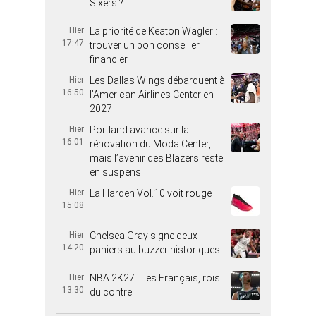
Sixers ?
Hier
La priorité de Keaton Wagler :
17:47
trouver un bon conseiller
financier
Hier
Les Dallas Wings débarquent à
16:50
l’American Airlines Center en
2027
Hier
Portland avance sur la
16:01
rénovation du Moda Center,
mais l’avenir des Blazers reste
en suspens
Hier
La Harden Vol.10 voit rouge
15:08
Hier
Chelsea Gray signe deux
14:20
paniers au buzzer historiques
Hier
NBA 2K27 | Les Français, rois
13:30
du contre