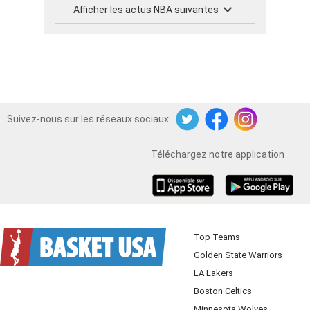
Afficher les actus NBA suivantes
Suivez-nous sur les réseaux sociaux
Twitter
Facebook
Instagram
Téléchargez notre application
iOS
Android
Top Teams
Golden State Warriors
LA Lakers
Boston Celtics
Minnesota Wolves