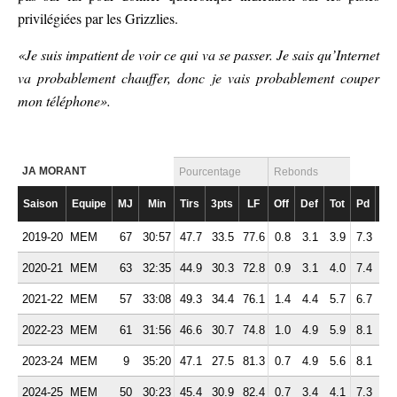
privilégiées par les Grizzlies.
«Je suis impatient de voir ce qui va se passer. Je sais qu’Internet
va probablement chauffer, donc je vais probablement couper
mon téléphone».
JA MORANT
Pourcentage
Rebonds
Saison
Equipe
MJ
Min
Tirs
3pts
LF
Off
Def
Tot
Pd
Fte
2019-20
MEM
67
30:57
47.7
33.5
77.6
0.8
3.1
3.9
7.3
1.
2020-21
MEM
63
32:35
44.9
30.3
72.8
0.9
3.1
4.0
7.4
1.
2021-22
MEM
57
33:08
49.3
34.4
76.1
1.4
4.4
5.7
6.7
1.
2022-23
MEM
61
31:56
46.6
30.7
74.8
1.0
4.9
5.9
8.1
1.
2023-24
MEM
9
35:20
47.1
27.5
81.3
0.7
4.9
5.6
8.1
2.
2024-25
MEM
50
30:23
45.4
30.9
82.4
0.7
3.4
4.1
7.3
2.