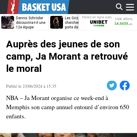
Affi
Pariez en ligne avec
Dennis Schröder
Les Grizzlies
Dwane Casey
100€ offerts
Unibet
découvrira-t-il une
cherchent déjà une
bientôt coach
La suite →
12e équipe
porte de sortie
Rome ?
différente ?
pour D’Angelo
le
Russell
Auprès des jeunes de son
men
camp, Ja Morant a retrouvé
le moral
Twitter
Facebook
Publié le 23/06/2024 à 15:35
NBA – Ja Morant organise ce week-end à
Memphis son camp annuel entouré d’environ 650
enfants.