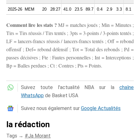
2025-26
MEM
20
28:27
41.0
23.5
89.7
0.4
2.9
3.3
8.1
2.
Comment lire les stats ?
MJ = matches joués ; Min = Minutes ;
Tirs = Tirs réussis / Tirs tentés ; 3pts = 3-points / 3-points tentés ;
LF = lancers-francs réussis / lancers-francs tentés ; Off = rebond
offensif ; Def= rebond défensif ; Tot = Total des rebonds ; Pd =
passes décisives ; Fte : Fautes personnelles ; Int = Interceptions ;
Bp = Balles perdues ; Ct : Contres ; Pts = Points.
Suivez toute l'actualité NBA sur la
chaîne
WhatsApp
de Basket USA
Suivez nous également sur
Google Actualités
la rédaction
Tags →
Ja Morant