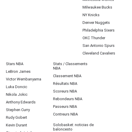
Milwaukee Bucks
NY Knicks
Denver Nuggets
Philadelphia Sixers
OKC Thunder
San Antonio Spurs
Cleveland Cavaliers
Stars NBA
Stats / Classements
NBA
LeBron James
Classement NBA
Victor Wembanyama
Résultats NBA
Luka Doncic
Scoreurs NBA
Nikola Jokic
Rebondeurs NBA
Anthony Edwards
Passeurs NBA
Stephen Curry
Contreurs NBA
Rudy Gobert
Solobasket: noticias de
Kevin Durant
baloncesto