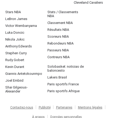
Cleveland Cavaliers
Stars NBA
Stats / Classements
NBA
LeBron James
Classement NBA
Victor Wembanyama
Résultats NBA
Luka Doncic
Scoreurs NBA
Nikola Jokic
Rebondeurs NBA
Anthony Edwards
Passeurs NBA
Stephen Curry
Contreurs NBA
Rudy Gobert
Solobasket: noticias de
Kevin Durant
baloncesto
Giannis Antetokounmpo
Lakers Brasil
Joel Embiid
Paris sportifs France
Shai Gilgeous-
Paris sportifs Afrique
Alexander
Contactez-nous
Publicité
Partenaires
Mentions légales
À propos
Données personnelles