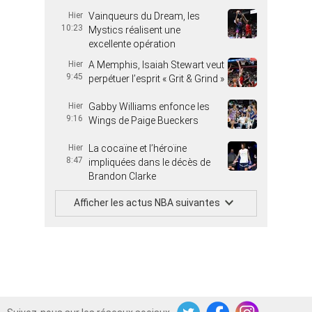
Hier
Vainqueurs du Dream, les
10:23
Mystics réalisent une
excellente opération
Hier
A Memphis, Isaiah Stewart veut
9:45
perpétuer l’esprit « Grit & Grind »
Hier
Gabby Williams enfonce les
9:16
Wings de Paige Bueckers
Hier
La cocaïne et l’héroïne
8:47
impliquées dans le décès de
Brandon Clarke
Afficher les actus NBA suivantes