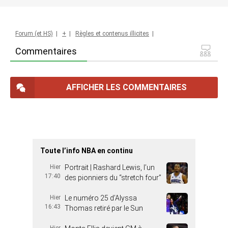
Forum (et HS)
|
+
|
Règles et contenus illicites
|
Commentaires
AFFICHER LES COMMENTAIRES
Toute l’info NBA en continu
Hier
Portrait | Rashard Lewis, l’un
17:40
des pionniers du “stretch four”
Hier
Le numéro 25 d’Alyssa
16:43
Thomas retiré par le Sun