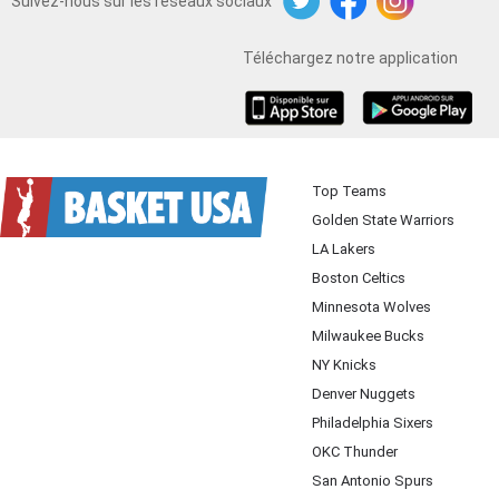
Suivez-nous sur les réseaux sociaux
Twitter
Facebook
Instagram
Téléchargez notre application
iOS
Android
Top Teams
Golden State Warriors
LA Lakers
Boston Celtics
Minnesota Wolves
Milwaukee Bucks
NY Knicks
Denver Nuggets
Philadelphia Sixers
OKC Thunder
San Antonio Spurs