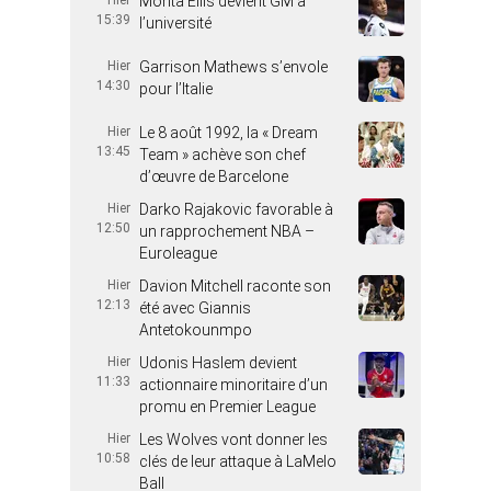
Hier
Monta Ellis devient GM à
15:39
l’université
Hier
Garrison Mathews s’envole
14:30
pour l’Italie
Hier
Le 8 août 1992, la « Dream
13:45
Team » achève son chef
d’œuvre de Barcelone
Hier
Darko Rajakovic favorable à
12:50
un rapprochement NBA –
Euroleague
Hier
Davion Mitchell raconte son
12:13
été avec Giannis
Antetokounmpo
Hier
Udonis Haslem devient
11:33
actionnaire minoritaire d’un
promu en Premier League
Hier
Les Wolves vont donner les
10:58
clés de leur attaque à LaMelo
Ball