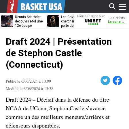
Affi
Pariez en ligne avec
Dennis Schröder
Les Grizzlies
Dwane Casey
100€ offerts
Unibet
découvrira-t-il une
cherchent déjà une
bientôt coach
La suite →
12e équipe
porte de sortie
Rome ?
différente ?
pour D’Angelo
le
Russell
Draft 2024 | Présentation
men
de Stephon Castle
(Connecticut)
Twitter
Facebook
Publié le 6/06/2024 à 10:09
Modifié le 6/06/2024 à 15:38
Draft 2024 – Décisif dans la défense du titre
NCAA de UConn, Stephon Castle s’avance
comme un des meilleurs meneurs/arrières et
défenseurs disponibles.