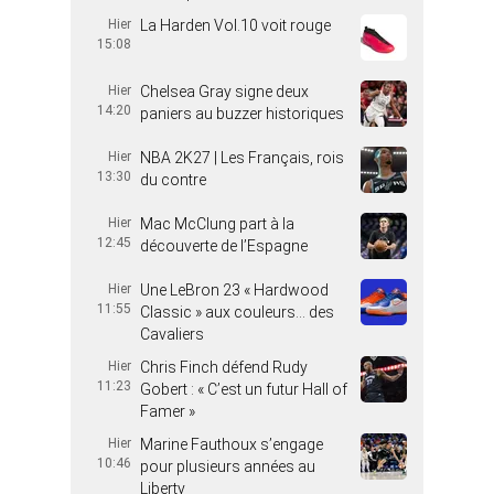
Hier
La Harden Vol.10 voit rouge
15:08
Hier
Chelsea Gray signe deux
14:20
paniers au buzzer historiques
Hier
NBA 2K27 | Les Français, rois
13:30
du contre
Hier
Mac McClung part à la
12:45
découverte de l’Espagne
Hier
Une LeBron 23 « Hardwood
11:55
Classic » aux couleurs… des
Cavaliers
Hier
Chris Finch défend Rudy
11:23
Gobert : « C’est un futur Hall of
Famer »
Hier
Marine Fauthoux s’engage
10:46
pour plusieurs années au
Liberty