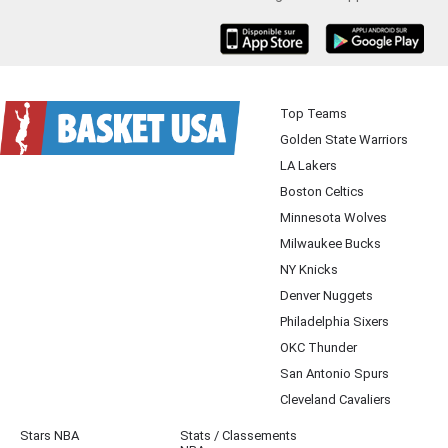
iOS
Android
Top Teams
Golden State Warriors
LA Lakers
Boston Celtics
Minnesota Wolves
Milwaukee Bucks
NY Knicks
Denver Nuggets
Philadelphia Sixers
OKC Thunder
San Antonio Spurs
Cleveland Cavaliers
Stars NBA
Stats / Classements