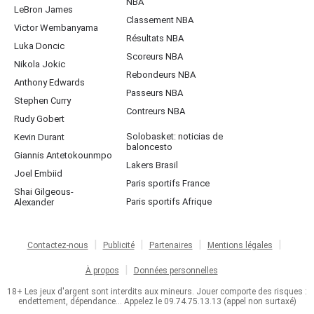
NBA
LeBron James
Classement NBA
Victor Wembanyama
Résultats NBA
Luka Doncic
Scoreurs NBA
Nikola Jokic
Rebondeurs NBA
Anthony Edwards
Passeurs NBA
Stephen Curry
Contreurs NBA
Rudy Gobert
Solobasket: noticias de
Kevin Durant
baloncesto
Giannis Antetokounmpo
Lakers Brasil
Joel Embiid
Paris sportifs France
Shai Gilgeous-
Paris sportifs Afrique
Alexander
Contactez-nous
Publicité
Partenaires
Mentions légales
À propos
Données personnelles
18+ Les jeux d'argent sont interdits aux mineurs. Jouer comporte des risques :
endettement, dépendance... Appelez le 09.74.75.13.13 (appel non surtaxé)