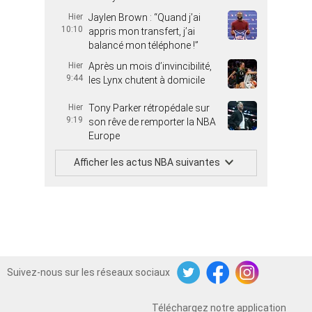
Hier
Jaylen Brown : “Quand j’ai
10:10
appris mon transfert, j’ai
balancé mon téléphone !”
Hier
Après un mois d’invincibilité,
9:44
les Lynx chutent à domicile
Hier
Tony Parker rétropédale sur
9:19
son rêve de remporter la NBA
Europe
Afficher les actus NBA suivantes
Suivez-nous sur les réseaux sociaux
Twitter
Facebook
Instagram
Téléchargez notre application