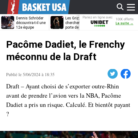
Affi
Pariez en ligne avec
Dennis Schröder
Les Grizzlies
Dwane Casey
100€ offerts
Unibet
découvrira-t-il une
cherchent déjà une
bientôt coach
La suite →
12e équipe
porte de sortie
Rome ?
différente ?
pour D’Angelo
le
Russell
Pacôme Dadiet, le Frenchy
men
méconnu de la Draft
Twitter
Facebook
Publié le 5/06/2024 à 18:35
Draft – Ayant choisi de s’exporter outre-Rhin
avant de prendre l’avion vers la NBA, Pacôme
Dadiet a pris un risque. Calculé. Et bientôt payant
?