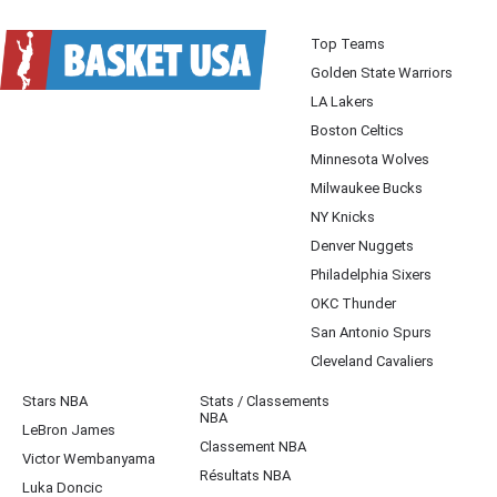
Top Teams
Golden State Warriors
LA Lakers
Boston Celtics
Minnesota Wolves
Milwaukee Bucks
NY Knicks
Denver Nuggets
Philadelphia Sixers
OKC Thunder
San Antonio Spurs
Cleveland Cavaliers
Stars NBA
Stats / Classements
NBA
LeBron James
Classement NBA
Victor Wembanyama
Résultats NBA
Luka Doncic