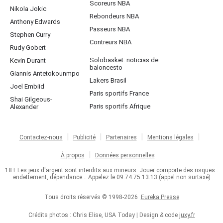
Scoreurs NBA
Nikola Jokic
Rebondeurs NBA
Anthony Edwards
Passeurs NBA
Stephen Curry
Contreurs NBA
Rudy Gobert
Solobasket: noticias de
Kevin Durant
baloncesto
Giannis Antetokounmpo
Lakers Brasil
Joel Embiid
Paris sportifs France
Shai Gilgeous-
Paris sportifs Afrique
Alexander
Contactez-nous
Publicité
Partenaires
Mentions légales
À propos
Données personnelles
18+ Les jeux d'argent sont interdits aux mineurs. Jouer comporte des risques :
endettement, dépendance... Appelez le 09.74.75.13.13 (appel non surtaxé)
Tous droits réservés © 1998-2026
Eureka Presse
Crédits photos : Chris Elise, USA Today | Design & code
juxy.fr