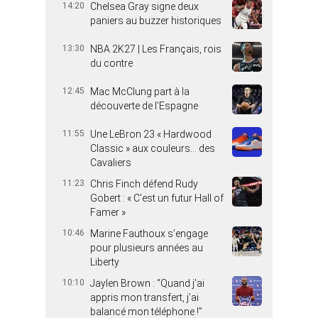
14:20
Chelsea Gray signe deux
paniers au buzzer historiques
13:30
NBA 2K27 | Les Français, rois
du contre
12:45
Mac McClung part à la
découverte de l’Espagne
11:55
Une LeBron 23 « Hardwood
Classic » aux couleurs… des
Cavaliers
11:23
Chris Finch défend Rudy
Gobert : « C’est un futur Hall of
Famer »
10:46
Marine Fauthoux s’engage
pour plusieurs années au
Liberty
10:10
Jaylen Brown : “Quand j’ai
appris mon transfert, j’ai
balancé mon téléphone !”