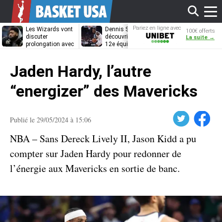
Affi
Pariez en ligne avec
Les Wizards vont
Dennis Schröder
Les Grizzlies
100€ offerts
Unibet
discuter
découvrira-t-il une
cherchent déj
La suite →
prolongation avec
12e équipe
porte de sorti
Anthony Davis
différente ?
pour D’Angelo
le
Russell
Jaden Hardy, l’autre
men
“energizer” des Mavericks
Twitter
Facebook
Publié le 29/05/2024 à 15:06
NBA – Sans Dereck Lively II, Jason Kidd a pu
compter sur Jaden Hardy pour redonner de
l’énergie aux Mavericks en sortie de banc.