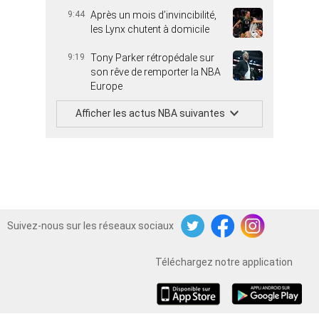
9:44
Après un mois d’invincibilité,
les Lynx chutent à domicile
9:19
Tony Parker rétropédale sur
son rêve de remporter la NBA
Europe
Afficher les actus NBA suivantes
Suivez-nous sur les réseaux sociaux
Twitter
Facebook
Instagram
Téléchargez notre application
iOS
Android