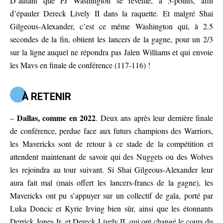
D’autant que PJ Washington se réveille, à 3-points, afin
d’épauler Dereck Lively II dans la raquette. Et malgré Shai
Gilgeous-Alexander, c’est ce même Washington qui, à 2.5
secondes de la fin, obtient les lancers de la gagne, pour un 2/3
sur la ligne auquel ne répondra pas Jalen Williams et qui envoie
les Mavs en finale de conférence (117-116) !
À RETENIR
Dallas, comme en 2022
–
. Deux ans après leur dernière finale
de conférence, perdue face aux futurs champions des Warriors,
les Mavericks sont de retour à ce stade de la compétition et
attendent maintenant de savoir qui des Nuggets ou des Wolves
les rejoindra au tour suivant. Si Shai Gilgeous-Alexander leur
aura fait mal (mais offert les lancers-francs de la gagne), les
Mavericks ont pu s’appuyer sur un collectif de gala, porté par
Luka Doncic et Kyrie Irving bien sûr, ainsi que les étonnants
Derrick Jones Jr. et Dereck Lively II, qui ont changé le cours du