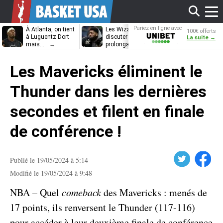
Affi
Pariez en ligne avec
À Atlanta, on tient
Les Wizards vont
Dennis Schrö
100€ offerts
Unibet
à Luguentz Dort
discuter
découvrira-t-il
La suite →
mais…
prolongation avec
12e équipe
Anthony Davis
différente ?
le
Les Mavericks éliminent le
men
Thunder dans les dernières
secondes et filent en finale
de conférence !
Twitter
Facebook
Publié le 19/05/2024 à 5:14
Modifié le 19/05/2024 à 9:48
NBA – Quel
comeback
des Mavericks : menés de
17 points, ils renversent le Thunder (117-116)
pour accéder à leur deuxième finale de conférence