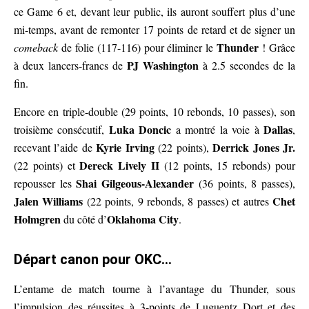
ce Game 6 et, devant leur public, ils auront souffert plus d’une
mi-temps, avant de remonter 17 points de retard et de signer un
Thunder
comeback
de folie (117-116) pour éliminer le
! Grâce
PJ Washington
à deux lancers-francs de
à 2.5 secondes de la
fin.
Encore en triple-double (29 points, 10 rebonds, 10 passes), son
Luka Doncic
Dallas
troisième consécutif,
a montré la voie à
,
Kyrie Irving
Derrick Jones Jr.
recevant l’aide de
(22 points),
Dereck Lively II
(22 points) et
(12 points, 15 rebonds) pour
Shai Gilgeous-Alexander
repousser les
(36 points, 8 passes),
Jalen Williams
Chet
(22 points, 9 rebonds, 8 passes) et autres
Holmgren
Oklahoma City
du côté d’
.
Départ canon pour OKC…
L’entame de match tourne à l’avantage du Thunder, sous
l’impulsion des réussites à 3-points de Luguentz Dort et des