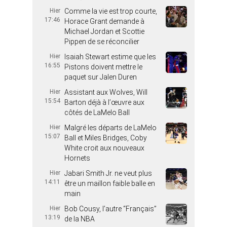
Hier
Comme la vie est trop courte,
17:46
Horace Grant demande à
Michael Jordan et Scottie
Pippen de se réconcilier
Hier
Isaiah Stewart estime que les
16:55
Pistons doivent mettre le
paquet sur Jalen Duren
Hier
Assistant aux Wolves, Will
15:54
Barton déjà à l’œuvre aux
côtés de LaMelo Ball
Hier
Malgré les départs de LaMelo
15:07
Ball et Miles Bridges, Coby
White croit aux nouveaux
Hornets
Hier
Jabari Smith Jr. ne veut plus
14:11
être un maillon faible balle en
main
Hier
Bob Cousy, l’autre “Français”
13:19
de la NBA