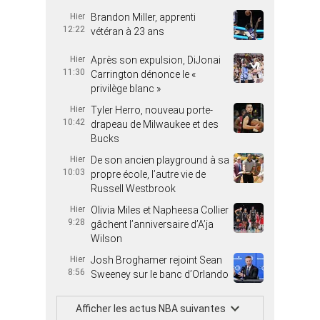
Hier
Brandon Miller, apprenti
12:22
vétéran à 23 ans
Hier
Après son expulsion, DiJonai
11:30
Carrington dénonce le «
privilège blanc »
Hier
Tyler Herro, nouveau porte-
10:42
drapeau de Milwaukee et des
Bucks
Hier
De son ancien playground à sa
10:03
propre école, l’autre vie de
Russell Westbrook
Hier
Olivia Miles et Napheesa Collier
9:28
gâchent l’anniversaire d’A’ja
Wilson
Hier
Josh Broghamer rejoint Sean
8:56
Sweeney sur le banc d’Orlando
Afficher les actus NBA suivantes