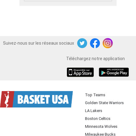
Suivez-nous sur les réseaux sociaux
Twitter
Facebook
Instagram
Téléchargez notre application
iOS
Android
Top Teams
Golden State Warriors
LA Lakers
Boston Celtics
Minnesota Wolves
Milwaukee Bucks