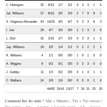
C. Holmgren
35
9/15
1/7
2/2
0
3
3
1
5
Jal. Williams
37
8/16
3/5
3/3
2
7
9
8
1
S. Gilgeous-Alexander
43
14/25
4/5
4/7
0
3
3
8
3
I. Joe
29
4/7
3/4
0/0
1
2
3
3
0
L. Dort
32
3/10
2/7
3/3
0
3
3
1
5
Jay. Williams
18
2/5
1/4
1/2
0
2
2
2
1
K. Williams
4
1/1
0/0
0/0
1
0
1
0
0
A. Wiggins
8
0/2
0/1
0/0
0
3
3
0
0
J. Giddey
11
1/3
0/2
0/0
3
1
4
1
1
C. Wallace
24
2/8
1/6
0/0
0
0
0
1
4
44/92
15/41
13/17
7
24
31
25
20
Comment lire les stats ?
Min = Minutes ; Tirs = Tirs réussis /
Tirs tentés ; 3pts = 3-points / 3-points tentés ; LF = lancers-