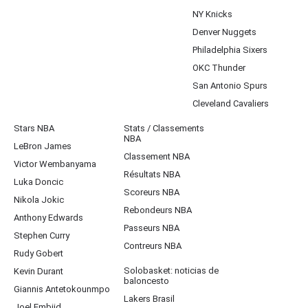
NY Knicks
Denver Nuggets
Philadelphia Sixers
OKC Thunder
San Antonio Spurs
Cleveland Cavaliers
Stars NBA
Stats / Classements
NBA
LeBron James
Classement NBA
Victor Wembanyama
Résultats NBA
Luka Doncic
Scoreurs NBA
Nikola Jokic
Rebondeurs NBA
Anthony Edwards
Passeurs NBA
Stephen Curry
Contreurs NBA
Rudy Gobert
Solobasket: noticias de
Kevin Durant
baloncesto
Giannis Antetokounmpo
Lakers Brasil
Joel Embiid