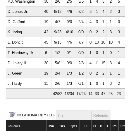
P.J. Washington
30
2/6
2/5
3/5
1
4
5
2
5
0
D. Jones Jr.
40
8/13
4/6
2/2
3
1
4
2
3
1
D. Gafford
19
4/7
0/0
2/4
4
3
7
1
0
0
K. Irving
42
9/23
4/10
0/0
0
2
2
3
3
0
L. Doncic
45
9/15
4/6
7/7
0
10
10
10
4
2
T. Hardaway Jr.
6
1/2
0/1
0/0
1
0
1
0
1
0
D. Lively II
30
5/6
0/0
2/3
4
11
15
3
4
1
J. Green
19
2/4
1/3
1/2
0
2
2
1
1
1
J. Hardy
11
2/6
1/3
0/1
1
0
1
3
2
0
42/82
16/34
17/24
14
33
47
25
23
5
OKLAHOMA CITY
/
116
Tirs
Rebonds
Joueurs
Min
Tirs
3pts
LF
O
D
T
Pd
Fte
I