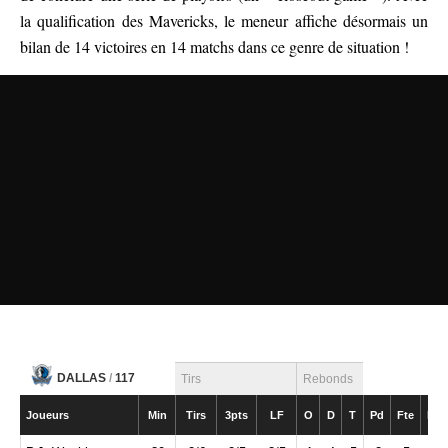
la qualification des Mavericks, le meneur affiche désormais un
bilan de 14 victoires en 14 matchs dans ce genre de situation !
DALLAS
/
117
Tirs
Rebonds
Joueurs
Min
Tirs
3pts
LF
O
D
T
Pd
Fte
Int