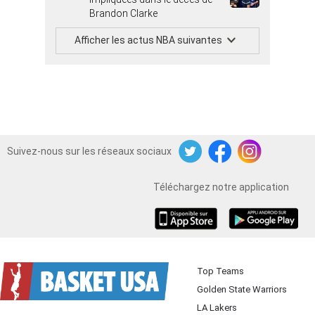
Brandon Clarke
Afficher les actus NBA suivantes
Suivez-nous sur les réseaux sociaux
Twitter
Facebook
Instagram
Téléchargez notre application
iOS
Android
Top Teams
Golden State Warriors
LA Lakers