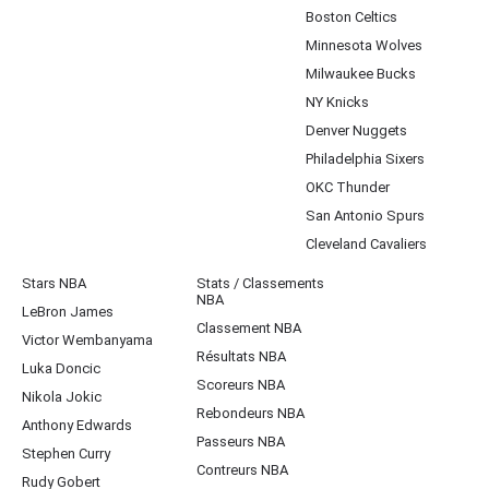
Boston Celtics
Minnesota Wolves
Milwaukee Bucks
NY Knicks
Denver Nuggets
Philadelphia Sixers
OKC Thunder
San Antonio Spurs
Cleveland Cavaliers
Stars NBA
Stats / Classements
NBA
LeBron James
Classement NBA
Victor Wembanyama
Résultats NBA
Luka Doncic
Scoreurs NBA
Nikola Jokic
Rebondeurs NBA
Anthony Edwards
Passeurs NBA
Stephen Curry
Contreurs NBA
Rudy Gobert