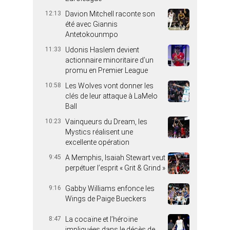
12:13
Davion Mitchell raconte son
été avec Giannis
Antetokounmpo
11:33
Udonis Haslem devient
actionnaire minoritaire d’un
promu en Premier League
10:58
Les Wolves vont donner les
clés de leur attaque à LaMelo
Ball
10:23
Vainqueurs du Dream, les
Mystics réalisent une
excellente opération
9:45
A Memphis, Isaiah Stewart veut
perpétuer l’esprit « Grit & Grind »
9:16
Gabby Williams enfonce les
Wings de Paige Bueckers
8:47
La cocaïne et l’héroïne
impliquées dans le décès de