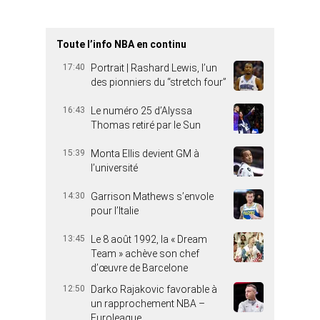
Toute l’info NBA en continu
17:40
Portrait | Rashard Lewis, l’un
des pionniers du “stretch four”
16:43
Le numéro 25 d’Alyssa
Thomas retiré par le Sun
15:39
Monta Ellis devient GM à
l’université
14:30
Garrison Mathews s’envole
pour l’Italie
13:45
Le 8 août 1992, la « Dream
Team » achève son chef
d’œuvre de Barcelone
12:50
Darko Rajakovic favorable à
un rapprochement NBA –
Euroleague