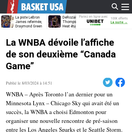
Affi
Pariez en ligne avec
La piste LeBron
DeRozan, Beal,
Kentavious
100€ offerts
Unibet
James refermée,
Thompson… Le
Caldwell-Pope
La suite →
Draymond Green
Heat étudie ses
à retrouver L
va pouvoir rempiler
options
James à
le
à Golden State
Philadelphie ?
La WNBA dévoile l’affiche
men
de son deuxième “Canada
Game”
Twitter
Facebook
Publié le 8/03/2024 à 14:51
WNBA – Après Toronto l’an dernier pour un
Minnesota Lynx – Chicago Sky qui avait été un
succès, la WNBA a choisi Edmonton pour
organiser une nouvelle rencontre de pré-saison
entre les Los Angeles Sparks et le Seattle Storm.