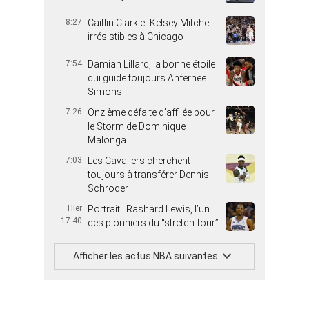
8:27
Caitlin Clark et Kelsey Mitchell
irrésistibles à Chicago
7:54
Damian Lillard, la bonne étoile
qui guide toujours Anfernee
Simons
7:26
Onzième défaite d’affilée pour
le Storm de Dominique
Malonga
7:03
Les Cavaliers cherchent
toujours à transférer Dennis
Schröder
Hier
Portrait | Rashard Lewis, l’un
17:40
des pionniers du “stretch four”
Afficher les actus NBA suivantes