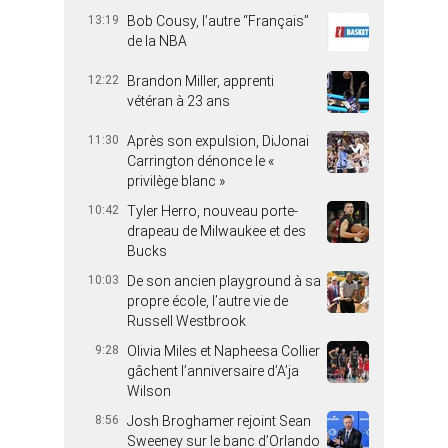
13:19
Bob Cousy, l’autre “Français”
de la NBA
12:22
Brandon Miller, apprenti
vétéran à 23 ans
11:30
Après son expulsion, DiJonai
Carrington dénonce le «
privilège blanc »
10:42
Tyler Herro, nouveau porte-
drapeau de Milwaukee et des
Bucks
10:03
De son ancien playground à sa
propre école, l’autre vie de
Russell Westbrook
9:28
Olivia Miles et Napheesa Collier
gâchent l’anniversaire d’A’ja
Wilson
8:56
Josh Broghamer rejoint Sean
Sweeney sur le banc d’Orlando