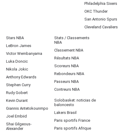
Philadelphia Sixers
OKC Thunder
San Antonio Spurs
Cleveland Cavaliers
Stars NBA
Stats / Classements
NBA
LeBron James
Classement NBA
Victor Wembanyama
Résultats NBA
Luka Doncic
Scoreurs NBA
Nikola Jokic
Rebondeurs NBA
Anthony Edwards
Passeurs NBA
Stephen Curry
Contreurs NBA
Rudy Gobert
Solobasket: noticias de
Kevin Durant
baloncesto
Giannis Antetokounmpo
Lakers Brasil
Joel Embiid
Paris sportifs France
Shai Gilgeous-
Paris sportifs Afrique
Alexander