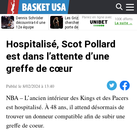
Affi
Pariez en ligne avec
Dennis Schröder
Les Grizzlies
Dwane Casey
100€ offerts
Unibet
découvrira-t-il une
cherchent déjà une
bientôt coach
La suite →
12e équipe
porte de sortie
Rome ?
différente ?
pour D’Angelo
le
Russell
Hospitalisé, Scot Pollard
men
est dans l’attente d’une
greffe de cœur
Twitter
Facebook
Publié le 8/02/2024 à 13:40
NBA – L’ancien intérieur des Kings et des Pacers
est hospitalisé. À 48 ans, il attend désormais de
trouver un donneur compatible afin de subir une
greffe de coeur.