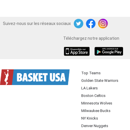
Suivez-nous sur les réseaux sociaux
Twitter
Facebook
Instagram
Téléchargez notre application
iOS
Android
Top Teams
Golden State Warriors
LA Lakers
Boston Celtics
Minnesota Wolves
Milwaukee Bucks
NY Knicks
Denver Nuggets