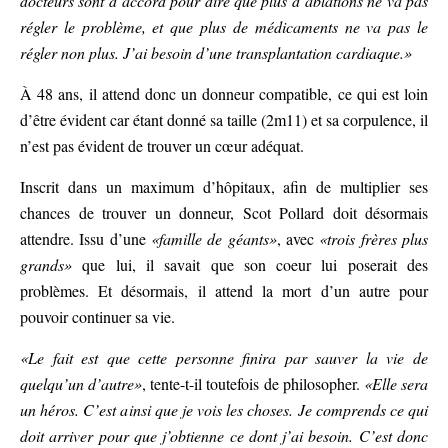
docteurs sont d’accord pour dire que plus d’ablations ne va pas
régler le problème, et que plus de médicaments ne va pas le
régler non plus. J’ai besoin d’une transplantation cardiaque.»
À 48 ans, il attend donc un donneur compatible, ce qui est loin
d’être évident car étant donné sa taille (2m11) et sa corpulence, il
n’est pas évident de trouver un cœur adéquat.
Inscrit dans un maximum d’hôpitaux, afin de multiplier ses
chances de trouver un donneur, Scot Pollard doit désormais
attendre. Issu d’une
«famille de géants»
, avec
«trois frères plus
grands»
que lui, il savait que son coeur lui poserait des
problèmes. Et désormais, il attend la mort d’un autre pour
pouvoir continuer sa vie.
«Le fait est que cette personne finira par sauver la vie de
quelqu’un d’autre»
, tente-t-il toutefois de philosopher.
«Elle sera
un héros. C’est ainsi que je vois les choses. Je comprends ce qui
doit arriver pour que j’obtienne ce dont j’ai besoin. C’est donc