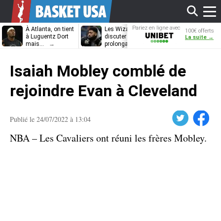
Affi
Pariez en ligne avec
À Atlanta, on tient
Les Wizards vont
Dennis Schrö
100€ offerts
Unibet
à Luguentz Dort
discuter
découvrira-t-il
La suite →
mais…
prolongation avec
12e équipe
Anthony Davis
différente ?
le
Isaiah Mobley comblé de
men
rejoindre Evan à Cleveland
Twitter
Facebook
Publié le 24/07/2022 à 13:04
NBA – Les Cavaliers ont réuni les frères Mobley.