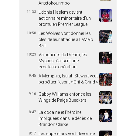
Antetokounmpo
11:33
Udonis Haslem devient
actionnaire minoritaire d’un
promu en Premier League
10:58
Les Wolves vont donner les
clés de leur attaque à LaMelo
Ball
10:23
Vainqueurs du Dream, les
Mystics réalisent une
excellente opération
9:45
A Memphis, Isaiah Stewart veut
perpétuer l’esprit « Grit & Grind »
9:16
Gabby Williams enfonce les
Wings de Paige Bueckers
8:47
La cocaïne et l’héroïne
impliquées dans le décès de
Brandon Clarke
8:17
Les superstars vont devoir se