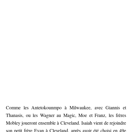
Comme les Antetokounmpo à Milwaukee, avec Giannis et
Thanasis, ou les Wagner au Magic, Moe et Franz, les frères
Mobley joueront ensemble à Cleveland. Isaiah vient de rejoindre
son petit frère Evan à Cleveland, après avoir été choisi en 49e