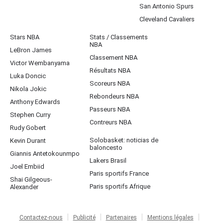
San Antonio Spurs
Cleveland Cavaliers
Stars NBA
Stats / Classements
NBA
LeBron James
Classement NBA
Victor Wembanyama
Résultats NBA
Luka Doncic
Scoreurs NBA
Nikola Jokic
Rebondeurs NBA
Anthony Edwards
Passeurs NBA
Stephen Curry
Contreurs NBA
Rudy Gobert
Solobasket: noticias de
Kevin Durant
baloncesto
Giannis Antetokounmpo
Lakers Brasil
Joel Embiid
Paris sportifs France
Shai Gilgeous-
Paris sportifs Afrique
Alexander
Contactez-nous
Publicité
Partenaires
Mentions légales