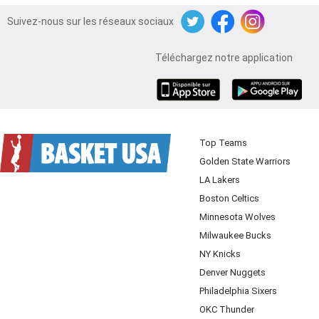
Suivez-nous sur les réseaux sociaux
Twitter
Facebook
Instagram
Téléchargez notre application
iOS
Android
Top Teams
Golden State Warriors
LA Lakers
Boston Celtics
Minnesota Wolves
Milwaukee Bucks
NY Knicks
Denver Nuggets
Philadelphia Sixers
OKC Thunder