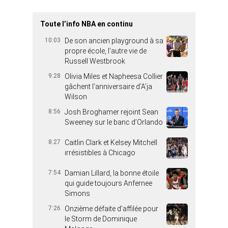
Toute l’info NBA en continu
10:03
De son ancien playground à sa
propre école, l’autre vie de
Russell Westbrook
9:28
Olivia Miles et Napheesa Collier
gâchent l’anniversaire d’A’ja
Wilson
8:56
Josh Broghamer rejoint Sean
Sweeney sur le banc d’Orlando
8:27
Caitlin Clark et Kelsey Mitchell
irrésistibles à Chicago
7:54
Damian Lillard, la bonne étoile
qui guide toujours Anfernee
Simons
7:26
Onzième défaite d’affilée pour
le Storm de Dominique