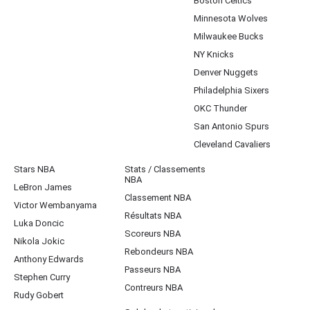
Boston Celtics
Minnesota Wolves
Milwaukee Bucks
NY Knicks
Denver Nuggets
Philadelphia Sixers
OKC Thunder
San Antonio Spurs
Cleveland Cavaliers
Stars NBA
Stats / Classements
NBA
LeBron James
Classement NBA
Victor Wembanyama
Résultats NBA
Luka Doncic
Scoreurs NBA
Nikola Jokic
Rebondeurs NBA
Anthony Edwards
Passeurs NBA
Stephen Curry
Contreurs NBA
Rudy Gobert