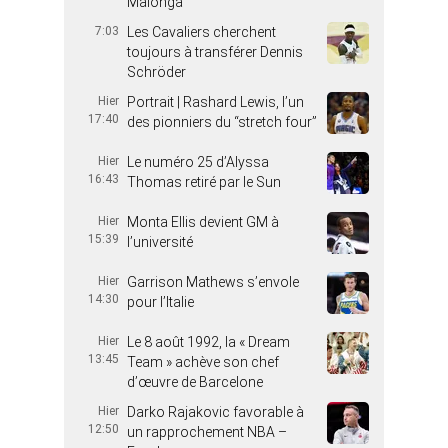
Malonga
7:03
Les Cavaliers cherchent
toujours à transférer Dennis
Schröder
Hier
Portrait | Rashard Lewis, l’un
17:40
des pionniers du “stretch four”
Hier
Le numéro 25 d’Alyssa
16:43
Thomas retiré par le Sun
Hier
Monta Ellis devient GM à
15:39
l’université
Hier
Garrison Mathews s’envole
14:30
pour l’Italie
Hier
Le 8 août 1992, la « Dream
13:45
Team » achève son chef
d’œuvre de Barcelone
Hier
Darko Rajakovic favorable à
12:50
un rapprochement NBA –