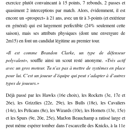
exercice plutôt convaincant à 15 points, 7 rebonds, 2 passes et
quasiment 2 interceptions par match. Alors, évidemment, il est
encore un «prospect» à 21 ans, avec un tir à 3-points (et extérieur
en général) qui est largement perfectible (24% seulement cette
saison), mais ses attributs physiques (dont une envergure de
2m15) en font un candidat légitime au premier tour.
«Il est comme Brandon Clarke, un type de défenseur
polyvalent»,
souffle ainsi un scout resté anonyme.
«Très actif
avec un gros moteur. Tu n’as pas à mettre de systèmes en place
pour lui. C’est un joueur d’équipe qui peut s’adapter à d’autres
types de joueurs.»
Déjà passé par les Hawks (16e choix), les Rockets (3e, 17e et
26e), les Grizzlies (22e, 29e), les Bulls (18e), les Cavaliers
(14e), les Pelicans (8e), les Wizards (10e), les Hornets (13e, 15e)
et les Spurs (9e, 20e, 25e), MarJon Beauchamp a ratissé large et
peut même espérer tomber dans l’escarcelle des Knicks, à la 11e