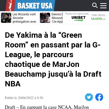
Affi
Pariez en ligne avec
Les Wizards vont
Dennis Schröder
Les Grizzlies
100€ offerts
Unibet
discuter
découvrira-t-il une
cherchent déj
La suite →
prolongation avec
12e équipe
porte de sorti
Anthony Davis
différente ?
pour D’Angelo
le
Russell
De Yakima à la “Green
men
Room” en passant par la G-
League, le parcours
chaotique de MarJon
Beauchamp jusqu’à la Draft
NBA
Twitter
Facebook
Publié le 20/06/2022 à 9:30
Draft – En zappant la case NCAA, MarJon