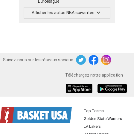
Euroleague
Afficher les actus NBA suivantes
Suivez-nous sur les réseaux sociaux
Twitter
Facebook
Instagram
Téléchargez notre application
iOS
Android
Top Teams
Golden State Warriors
LA Lakers