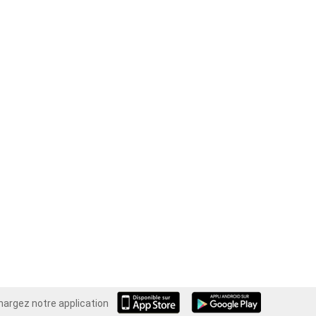
hargez notre application
Android