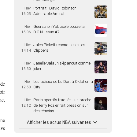
Portrait | David Robinson,
Hier
Admirable Amiral
16:05
Guerschon Yabusele boucle la
Hier
D.O.N. Issue #7
15:06
Jalen Pickett rebondit chez les
Hier
Clippers
14:14
Janelle Salaün s’épanouit comme
Hier
joker
13:30
Les adieux de Lu Dort à Oklahoma
Hier
 de
City
12:50
oir
ne,
Paris sportifs truqués : un proche
Hier
de Terry Rozier fait pression sur
12:12
des témoins
 ne
Afficher les actus NBA suivantes
avs