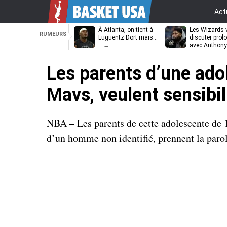
Act
À Atlanta, on tient à
Les Wizards 
RUMEURS
Luguentz Dort mais…
discuter prol
avec Anthony
Davis
Les parents d’une adol
Mavs, veulent sensibil
NBA – Les parents de cette adolescente de 1
d’un homme non identifié, prennent la parole