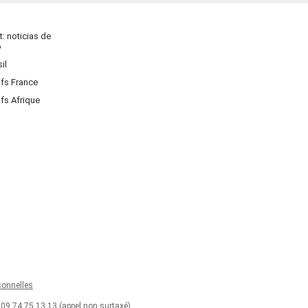
: noticias de
o
il
ifs France
ifs Afrique
onnelles
 09.74.75.13.13 (appel non surtaxé)