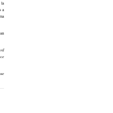
 la
s a
oma
ban
ril
nce
que