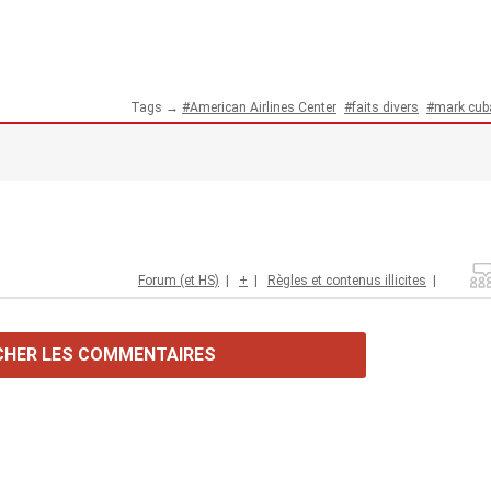
Tags →
American Airlines Center
faits divers
mark cub
Forum (et HS)
|
+
|
Règles et contenus illicites
|
CHER LES COMMENTAIRES