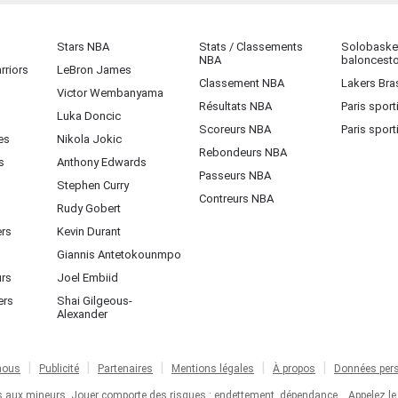
Stars NBA
Stats / Classements
Solobasket
NBA
baloncest
rriors
LeBron James
Classement NBA
Lakers Bras
Victor Wembanyama
Résultats NBA
Paris sport
Luka Doncic
Scoreurs NBA
Paris sport
es
Nikola Jokic
Rebondeurs NBA
s
Anthony Edwards
Passeurs NBA
Stephen Curry
Contreurs NBA
Rudy Gobert
ers
Kevin Durant
Giannis Antetokounmpo
urs
Joel Embiid
ers
Shai Gilgeous-
Alexander
nous
Publicité
Partenaires
Mentions légales
À propos
Données pers
ts aux mineurs. Jouer comporte des risques : endettement, dépendance... Appelez le