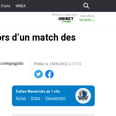
Stats
WNBA
Pariez en ligne avec
100€ offerts
Unibet
La suite →
lors d’un match des
en compagnie
Publié le 18/06/2022 à 17:21
Twitter
Facebook
Dallas Mavericks en 1 clic
Actus
Stats
Classement