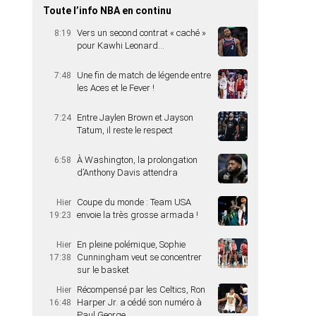
Toute l’info NBA en continu
Vers un second contrat « caché »
8:19
pour Kawhi Leonard…
Une fin de match de légende entre
7:48
les Aces et le Fever !
Entre Jaylen Brown et Jayson
7:24
Tatum, il reste le respect
À Washington, la prolongation
6:58
d’Anthony Davis attendra
Coupe du monde : Team USA
Hier
envoie la très grosse armada !
19:23
En pleine polémique, Sophie
Hier
Cunningham veut se concentrer
17:38
sur le basket
Récompensé par les Celtics, Ron
Hier
Harper Jr. a cédé son numéro à
16:48
Paul George