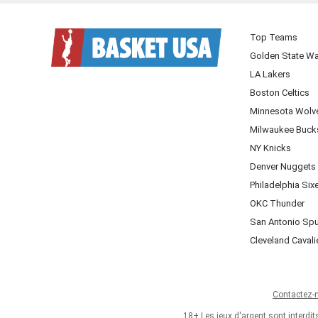
Top Teams
Golden State Wa
LA Lakers
Boston Celtics
Minnesota Wolv
Milwaukee Buck
NY Knicks
Denver Nuggets
Philadelphia Six
OKC Thunder
San Antonio Sp
Cleveland Cavali
Contactez-
18+ Les jeux d'argent sont interdi