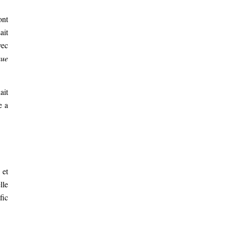
ont
ait
vec
que
ait
e a
 et
lle
fic