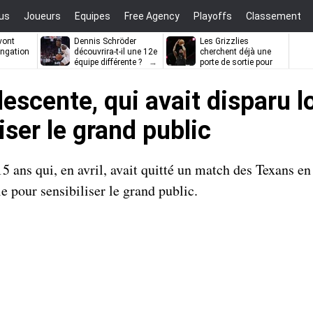
us
Joueurs
Equipes
Free Agency
Playoffs
Classement
vont
Dennis Schröder
Les Grizzlies
ongation
découvrira-t-il une 12e
cherchent déjà une
équipe différente ?
porte de sortie pour
D’Angelo Russell
escente, qui avait disparu 
iser le grand public
5 ans qui, en avril, avait quitté un match des Texans 
 pour sensibiliser le grand public.