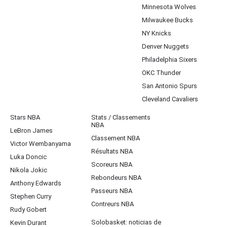
Minnesota Wolves
Milwaukee Bucks
NY Knicks
Denver Nuggets
Philadelphia Sixers
OKC Thunder
San Antonio Spurs
Cleveland Cavaliers
Stars NBA
Stats / Classements
NBA
LeBron James
Classement NBA
Victor Wembanyama
Résultats NBA
Luka Doncic
Scoreurs NBA
Nikola Jokic
Rebondeurs NBA
Anthony Edwards
Passeurs NBA
Stephen Curry
Contreurs NBA
Rudy Gobert
Solobasket: noticias de
Kevin Durant