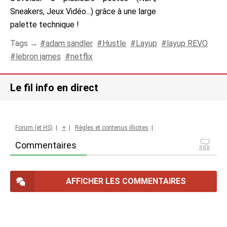
Sneakers, Jeux Vidéo...) grâce à une large
palette technique !
Tags →
adam sandler
Hustle
Layup
layup REVO
lebron james
netflix
Le fil info en direct
Forum (et HS)
|
+
|
Règles et contenus illicites
|
Commentaires
AFFICHER LES COMMENTAIRES