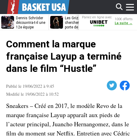
Affi
Pariez en ligne avec
Dennis Schröder
Les Grizzlies
Dwane Casey
100€ offerts
Unibet
découvrira-t-il une
cherchent déjà une
bientôt coach
La suite →
12e équipe
porte de sortie
Rome ?
différente ?
pour D’Angelo
le
Russell
Comment la marque
men
française Layup a terminé
dans le film “Hustle”
Twitter
Facebook
Publié le 19/06/2022 à 9:45
Modifié le 19/06/2022 à 10:52
Sneakers – Créé en 2017, le modèle Revo de la
marque française Layup apparaît aux pieds de
l’acteur principal, Juancho Hernangomez, dans le
film du moment sur Netflix. Entretien avec Cédric