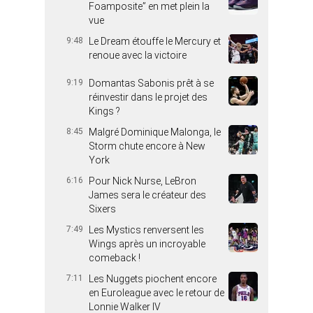
Foamposite” en met plein la
vue
9:48
Le Dream étouffe le Mercury et
renoue avec la victoire
9:19
Domantas Sabonis prêt à se
réinvestir dans le projet des
Kings ?
8:45
Malgré Dominique Malonga, le
Storm chute encore à New
York
6:16
Pour Nick Nurse, LeBron
James sera le créateur des
Sixers
7:49
Les Mystics renversent les
Wings après un incroyable
comeback !
7:11
Les Nuggets piochent encore
en Euroleague avec le retour de
Lonnie Walker IV