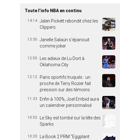
Toute l’info NBA en continu
14:14
Jalen Pickett rebondit chez les
Clippers
13:30
Janelle Salaün s’épanouit
comme joker
12:50
Les adieux de Lu Dort à
Oklahoma City
12:12
Paris sportifs truqués : un
proche de Terry Rozier fait
pression sur des témoins
11:33
Enfin à 100%, Joel Embiid aura
un calendrier personnalisé
10:55
Le Sky est tombé sur la tête des
Sparks
10:20
La Book 2 PRM “Eggplant