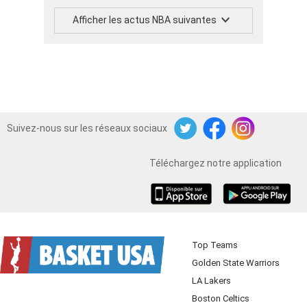
Afficher les actus NBA suivantes
Suivez-nous sur les réseaux sociaux
Twitter
Facebook
Instagram
Téléchargez notre application
iOS
Android
Top Teams
Golden State Warriors
LA Lakers
Boston Celtics