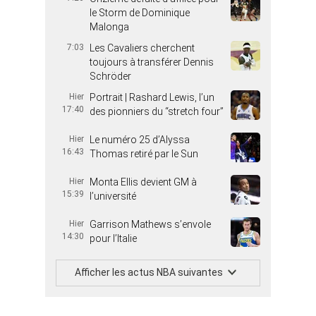
le Storm de Dominique
Malonga
7:03
Les Cavaliers cherchent
toujours à transférer Dennis
Schröder
Hier
Portrait | Rashard Lewis, l’un
17:40
des pionniers du “stretch four”
Hier
Le numéro 25 d’Alyssa
16:43
Thomas retiré par le Sun
Hier
Monta Ellis devient GM à
15:39
l’université
Hier
Garrison Mathews s’envole
14:30
pour l’Italie
Afficher les actus NBA suivantes