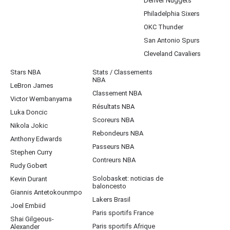
Denver Nuggets
Philadelphia Sixers
OKC Thunder
San Antonio Spurs
Cleveland Cavaliers
Stars NBA
Stats / Classements
NBA
LeBron James
Classement NBA
Victor Wembanyama
Résultats NBA
Luka Doncic
Scoreurs NBA
Nikola Jokic
Rebondeurs NBA
Anthony Edwards
Passeurs NBA
Stephen Curry
Contreurs NBA
Rudy Gobert
Solobasket: noticias de
Kevin Durant
baloncesto
Giannis Antetokounmpo
Lakers Brasil
Joel Embiid
Paris sportifs France
Shai Gilgeous-
Paris sportifs Afrique
Alexander