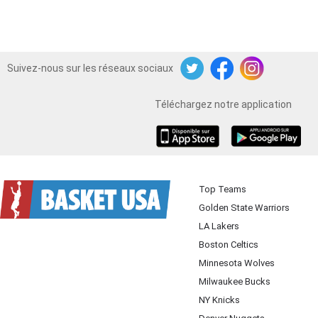
Suivez-nous sur les réseaux sociaux
Twitter
Facebook
Instagram
Téléchargez notre application
iOS
Android
Top Teams
Golden State Warriors
LA Lakers
Boston Celtics
Minnesota Wolves
Milwaukee Bucks
NY Knicks