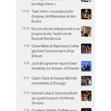
privilège blanc »
10:42
Tyler Herro, nouveau porte-
drapeau de Milwaukee et des
Bucks
10:03
De son ancien playground à sa
propre école, l’autre vie de
Russell Westbrook
9:28
Olivia Miles et Napheesa Collier
gâchent l’anniversaire d’A’ja
Wilson
8:56
Josh Broghamer rejoint Sean
Sweeney sur le banc d’Orlando
8:27
Caitlin Clark et Kelsey Mitchell
irrésistibles à Chicago
7:54
Damian Lillard, la bonne étoile
qui guide toujours Anfernee
Simons
7:26
Onzième défaite d’affilée pour