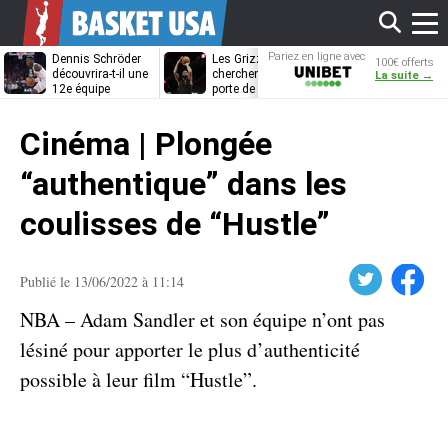
Affi
Pariez en ligne avec
Dennis Schröder
Les Grizzlies
Dwane Casey
100€ offerts
Unibet
découvrira-t-il une
cherchent déjà une
bientôt coach
La suite →
12e équipe
porte de sortie
Rome ?
différente ?
pour D’Angelo
le
Russell
Cinéma | Plongée
men
“authentique” dans les
coulisses de “Hustle”
Twitter
Facebook
Publié le 13/06/2022 à 11:14
NBA – Adam Sandler et son équipe n’ont pas
lésiné pour apporter le plus d’authenticité
possible à leur film “Hustle”.