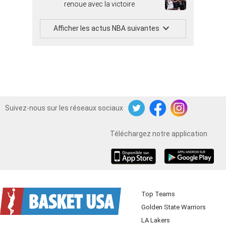
renoue avec la victoire
Afficher les actus NBA suivantes
Suivez-nous sur les réseaux sociaux
Twitter
Facebook
Instagram
Téléchargez notre application
iOS
Android
Top Teams
Golden State Warriors
LA Lakers