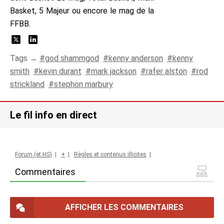
Basket, 5 Majeur ou encore le mag de la
FFBB.
Tags →
god shammgod
kenny anderson
kenny
smith
kevin durant
mark jackson
rafer alston
rod
strickland
stephon marbury
Le fil info en direct
Forum (et HS)
|
+
|
Règles et contenus illicites
|
Commentaires
AFFICHER LES COMMENTAIRES