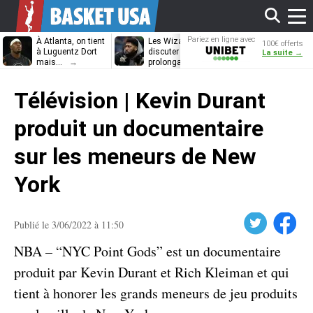
Affi
Pariez en ligne avec
À Atlanta, on tient
Les Wizards vont
Dennis Schrö
100€ offerts
Unibet
à Luguentz Dort
discuter
découvrira-t-il
La suite →
mais…
prolongation avec
12e équipe
Anthony Davis
différente ?
le
Télévision | Kevin Durant
men
produit un documentaire
sur les meneurs de New
York
Twitter
Facebook
Publié le 3/06/2022 à 11:50
NBA – “NYC Point Gods” est un documentaire
produit par Kevin Durant et Rich Kleiman et qui
tient à honorer les grands meneurs de jeu produits