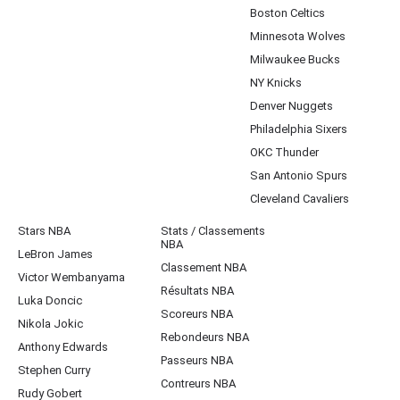
Boston Celtics
Minnesota Wolves
Milwaukee Bucks
NY Knicks
Denver Nuggets
Philadelphia Sixers
OKC Thunder
San Antonio Spurs
Cleveland Cavaliers
Stars NBA
Stats / Classements
NBA
LeBron James
Classement NBA
Victor Wembanyama
Résultats NBA
Luka Doncic
Scoreurs NBA
Nikola Jokic
Rebondeurs NBA
Anthony Edwards
Passeurs NBA
Stephen Curry
Contreurs NBA
Rudy Gobert