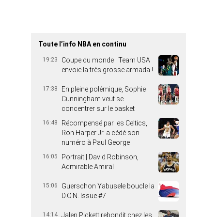
Toute l’info NBA en continu
19:23
Coupe du monde : Team USA
envoie la très grosse armada !
17:38
En pleine polémique, Sophie
Cunningham veut se
concentrer sur le basket
16:48
Récompensé par les Celtics,
Ron Harper Jr. a cédé son
numéro à Paul George
16:05
Portrait | David Robinson,
Admirable Amiral
15:06
Guerschon Yabusele boucle la
D.O.N. Issue #7
14:14
Jalen Pickett rebondit chez les