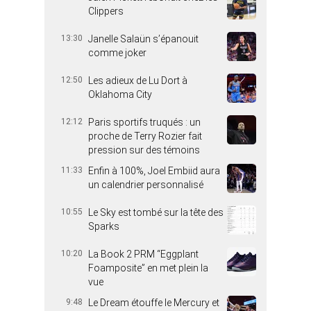
Clippers
13:30
Janelle Salaün s’épanouit
comme joker
12:50
Les adieux de Lu Dort à
Oklahoma City
12:12
Paris sportifs truqués : un
proche de Terry Rozier fait
pression sur des témoins
11:33
Enfin à 100%, Joel Embiid aura
un calendrier personnalisé
10:55
Le Sky est tombé sur la tête des
Sparks
10:20
La Book 2 PRM “Eggplant
Foamposite” en met plein la
vue
9:48
Le Dream étouffe le Mercury et