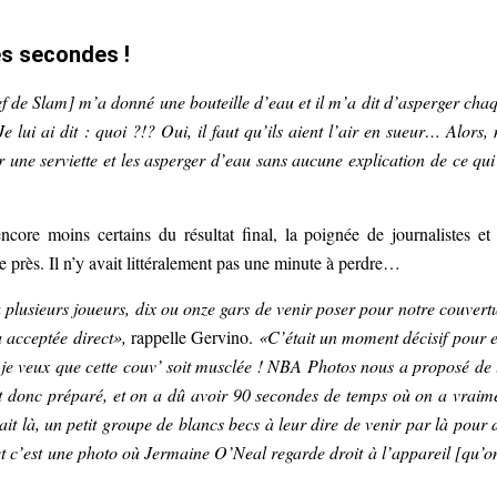
es secondes !
f de Slam] m’a donné une bouteille d’eau et il m’a dit d’asperger cha
e lui ai dit : quoi ?!? Oui, il faut qu’ils aient l’air en sueur… Alors,
ler une serviette et les asperger d’eau sans aucune explication de ce qui
ncore moins certains du résultat final, la poignée de journalistes et
 près. Il n’y avait littéralement pas une minute à perdre…
à plusieurs joueurs, dix ou onze gars de venir poser pour notre couvert
 acceptée direct»,
rappelle Gervino.
«C’était un moment décisif pour 
 je veux que cette couv’ soit musclée ! NBA Photos nous a proposé de 
t donc préparé, et on a dû avoir 90 secondes de temps où on a vraim
tait là, un petit groupe de blancs becs à leur dire de venir par là pour 
 c’est une photo où Jermaine O’Neal regarde droit à l’appareil [qu’o