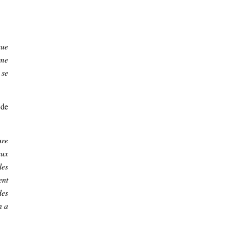
que
 me
 se
 de
ure
eux
les
ent
des
n a