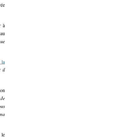
rée
r à
eau
que
 la
 il
son
«Je
ous
 ma
 le