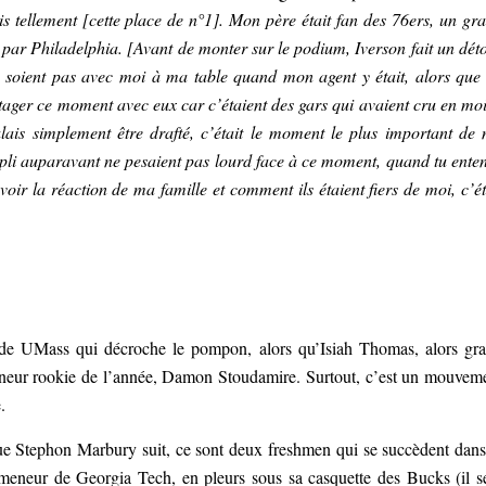
is tellement [cette place de n°1]. Mon père était fan des 76ers, un gr
 par Philadelphia. [Avant de monter sur le podium, Iverson fait un dét
ne soient pas avec moi à ma table quand mon agent y était, alors que
partager ce moment avec eux car c’étaient des gars qui avaient cru en moi
ulais simplement être drafté, c’était le moment le plus important de
mpli auparavant ne pesaient pas lourd face à ce moment, quand tu ente
oir la réaction de ma famille et comment ils étaient fiers de moi, c’ét
r de UMass qui décroche le pompon, alors qu’Isiah Thomas, alors gr
meneur rookie de l’année, Damon Stoudamire. Surtout, c’est un mouvem
.
 Stephon Marbury suit, ce sont deux freshmen qui se succèdent dans
eneur de Georgia Tech, en pleurs sous sa casquette des Bucks (il s