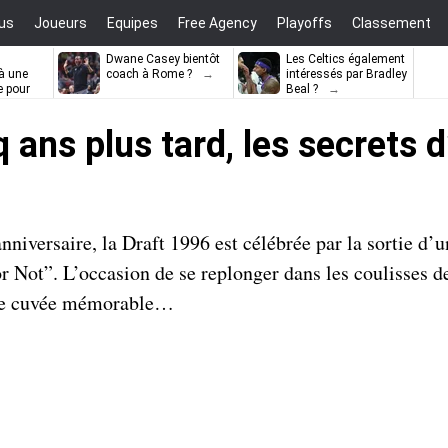
us
Joueurs
Equipes
Free Agency
Playoffs
Classement
Dwane Casey bientôt
Les Celtics également
à une
coach à Rome ?
intéressés par Bradley
e pour
Beal ?
ell
q ans plus tard, les secrets 
niversaire, la Draft 1996 est célébrée par la sortie d’u
 Not”. L’occasion de se replonger dans les coulisses 
ette cuvée mémorable…