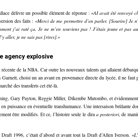
allace délivre un possible élément de réponse :
«AI avait été renvoyé c
version des faits :
«Merci de me permettre d’en parler. [Sourire] Je n
omment j’ai raté ça. Je ne m’en souviens pas ! J’étais jeune et pas au
y aller, je ne sais pas [rires].»
ee agency explosive
 récente de la NBA. Car outre les nouveaux talents qui allaient débarqu
 Garnett, choisi un an avant en provenance directe du lycée, il ne faut 
marché des transferts cet été-là.
ning, Gary Payton, Reggie Miller, Dikembe Mutombo, et évidemment
rs en puissance en éventuelle transhumance. Une intersaison brûlante do
ement être modifiés. Et ce, l’histoire seule le dira
a posteriori
, de mani
e Draft 1996, c’était d’abord et avant tout la Draft d’Allen Iverson.
«L