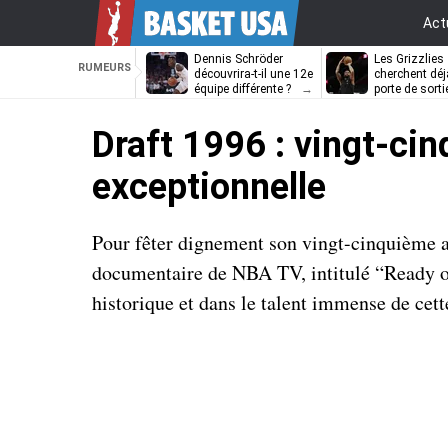
Act
Dennis Schröder
Les Grizzlies
RUMEURS
découvrira-t-il une 12e
cherchent déj
équipe différente ?
porte de sorti
D’Angelo Russ
Draft 1996 : vingt-cin
exceptionnelle
Pour fêter dignement son vingt-cinquième an
documentaire de NBA TV, intitulé “Ready or
historique et dans le talent immense de c