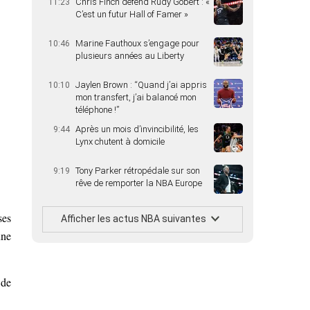
Chris Finch défend Rudy Gobert : «
11:23
C’est un futur Hall of Famer »
Marine Fauthoux s’engage pour
10:46
plusieurs années au Liberty
Jaylen Brown : “Quand j’ai appris
10:10
mon transfert, j’ai balancé mon
téléphone !”
Après un mois d’invincibilité, les
9:44
Lynx chutent à domicile
Tony Parker rétropédale sur son
9:19
rêve de remporter la NBA Europe
ses
Afficher les actus NBA suivantes
une
 de