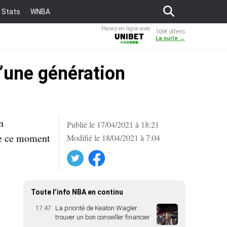
Stats
WNBA
Pariez en ligne avec
100€ offerts
Unibet
La suite →
d’une génération
n
Publié le 17/04/2021 à 18:21
de ce moment
Modifié le 18/04/2021 à 7:04
Twitter
Facebook
Toute l’info NBA en continu
La priorité de Keaton Wagler :
17:47
trouver un bon conseiller financier