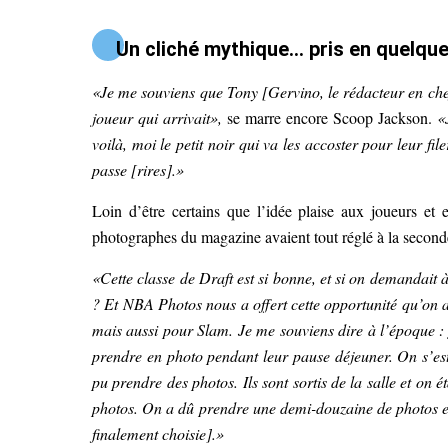
Un cliché mythique… pris en quelqu
«Je me souviens que Tony [Gervino, le rédacteur en che
joueur qui arrivait»,
se marre encore Scoop Jackson.
«J
voilà, moi le petit noir qui va les accoster pour leur fi
passe [rires].»
Loin d’être certains que l’idée plaise aux joueurs et e
photographes du magazine avaient tout réglé à la seconde
«Cette classe de Draft est si bonne, et si on demandait 
? Et NBA Photos nous a offert cette opportunité qu’on a
mais aussi pour Slam. Je me souviens dire à l’époque :
prendre en photo pendant leur pause déjeuner. On s’es
pu prendre des photos. Ils sont sortis de la salle et on é
photos. On a dû prendre une demi-douzaine de photos et
finalement choisie].»