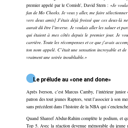
premier appelé par le Comish’, David Stern :
«Je voula
fan de Mo Cheeks. Je veux y aller, me faire sélectionner
vers deux amis] J’étais déjà froissé que ces deux-là 
aurait dû être l’inverse. Je voulais aller les saluer et 
qui étaient à mes côtés depuis le premier jour. Je vo
carrière. Toute les récompenses et ce que j’avais acco
ton nom appelé. C’était une sensation incroyable et de v
vraiment une soirée inoubliable.»
Le prélude au «one and done»
Après Iverson, c’est Marcus Camby, l’intérieur junio
patron des tout jeunes Raptors, veut l’associer à son 
sans précédent dans l’histoire de la NBA qui s’enclenche
Quand Shareef Abdur-Rahim complète le podium, et que
Top 5. Avec la réaction devenue mémorable du jeune m