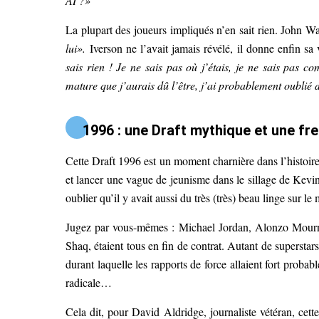
AI ?»
La plupart des joueurs impliqués n’en sait rien. John W
lui».
Iverson ne l’avait jamais révélé, il donne enfin sa 
sais rien ! Je ne sais pas où j’étais, je ne sais pas c
mature que j’aurais dû l’être, j’ai probablement oublié d’
1996 : une Draft mythique et une fr
Cette Draft 1996 est un moment charnière dans l’histoire
et lancer une vague de jeunisme dans le sillage de Kevin
oublier qu’il y avait aussi du très (très) beau linge sur le 
Jugez par vous-mêmes : Michael Jordan, Alonzo Mour
Shaq, étaient tous en fin de contrat. Autant de supersta
durant laquelle les rapports de force allaient fort probabl
radicale…
Cela dit, pour David Aldridge, journaliste vétéran, cett