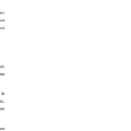
hez
’en
ssi
er,
pas
 le
nc,
ère
’un