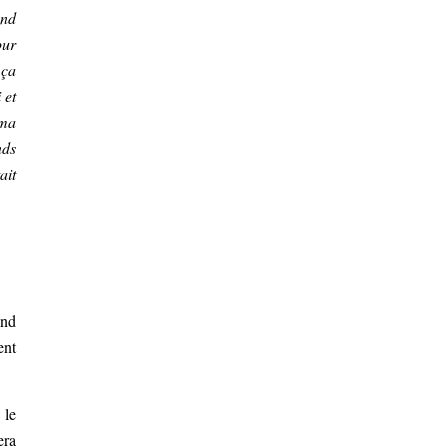
and
our
 ça
 et
 ma
nds
ait
and
ent
 le
era