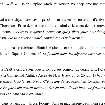
t le meilleur»
, selon Stephon Marbury, Iverson avait déjà créé une sac
 sulfureux déjà, après avoir passé du temps en prison avant d’arrive
 Thompson. Et ce dernier n’avait pu qu’admirer le talent de son nouv
intérieurs…
«J’avais toujours le sentiment que j’allais jouer plus dur 
rson.
«Je vais jouer ce match comme si c’était le dernier.»
en, qui avait précisément éliminé le phénomène en
finale du tournoi de
 Madison Square Garden.
«Il se faufilait dans les défenses adverses et
 la Draft avant d’avoir bouclé son cursus complet de quatre ans, Iver
ant à la Continental Airlines Arena du New Jersey en ce 26 juin 1996 :
e temps, je ne le savais pas. C’était une de ces sensations étranges, v
 été particulièrement nerveux. Pas du tout. J’étais bien car j’avais
aient la même chose que moi.»
oup dans la fameuse «Green Room». Sans grande surprise, son nom sera