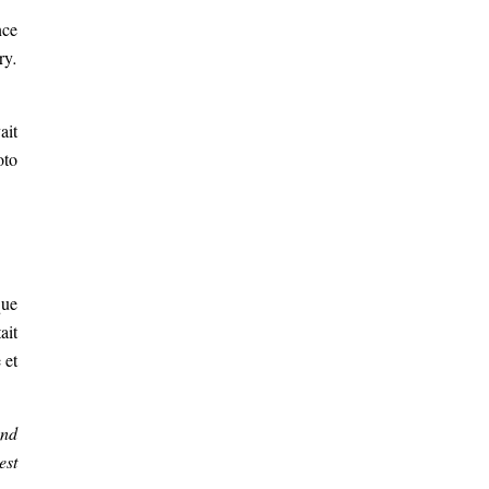
nce
ry
.
ait
oto
que
ait
 et
and
est