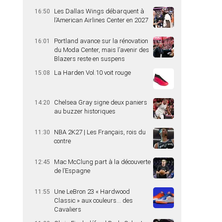
Les Dallas Wings débarquent à
16:50
l’American Airlines Center en 2027
Portland avance sur la rénovation
16:01
du Moda Center, mais l’avenir des
Blazers reste en suspens
La Harden Vol.10 voit rouge
15:08
Chelsea Gray signe deux paniers
14:20
au buzzer historiques
NBA 2K27 | Les Français, rois du
11:30
contre
Mac McClung part à la découverte
12:45
de l’Espagne
Une LeBron 23 « Hardwood
11:55
Classic » aux couleurs… des
Cavaliers