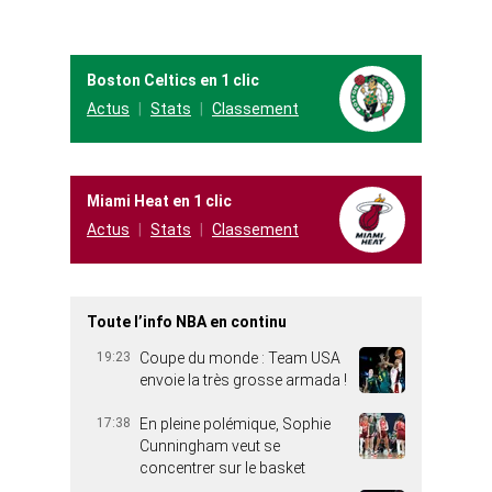
Boston Celtics en 1 clic
Actus
Stats
Classement
Miami Heat en 1 clic
Actus
Stats
Classement
Toute l’info NBA en continu
19:23
Coupe du monde : Team USA
envoie la très grosse armada !
17:38
En pleine polémique, Sophie
Cunningham veut se
concentrer sur le basket