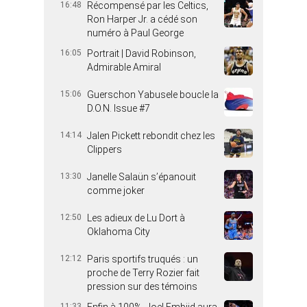
16:48
Récompensé par les Celtics,
Ron Harper Jr. a cédé son
numéro à Paul George
16:05
Portrait | David Robinson,
Admirable Amiral
15:06
Guerschon Yabusele boucle la
D.O.N. Issue #7
14:14
Jalen Pickett rebondit chez les
Clippers
13:30
Janelle Salaün s’épanouit
comme joker
12:50
Les adieux de Lu Dort à
Oklahoma City
12:12
Paris sportifs truqués : un
proche de Terry Rozier fait
pression sur des témoins
11:33