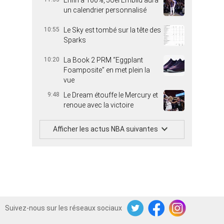
Enfin à 100%, Joel Embiid aura
un calendrier personnalisé
10:55
Le Sky est tombé sur la tête des
Sparks
10:20
La Book 2 PRM “Eggplant
Foamposite” en met plein la
vue
9:48
Le Dream étouffe le Mercury et
renoue avec la victoire
Afficher les actus NBA suivantes
Suivez-nous sur les réseaux sociaux
Twitter
Facebook
Instagram