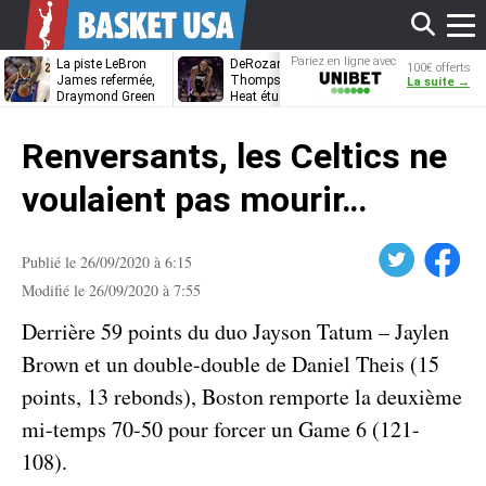
Affi
Pariez en ligne avec
La piste LeBron
DeRozan, Beal,
Kentavious
100€ offerts
Unibet
James refermée,
Thompson… Le
Caldwell-Pope
La suite →
Draymond Green
Heat étudie ses
à retrouver L
va pouvoir rempiler
options
James à
le
à Golden State
Philadelphie ?
Renversants, les Celtics ne
men
voulaient pas mourir…
Twitter
Facebook
Publié le 26/09/2020 à 6:15
Modifié le 26/09/2020 à 7:55
Derrière 59 points du duo Jayson Tatum – Jaylen
Brown et un double-double de Daniel Theis (15
points, 13 rebonds), Boston remporte la deuxième
mi-temps 70-50 pour forcer un Game 6 (121-
108).