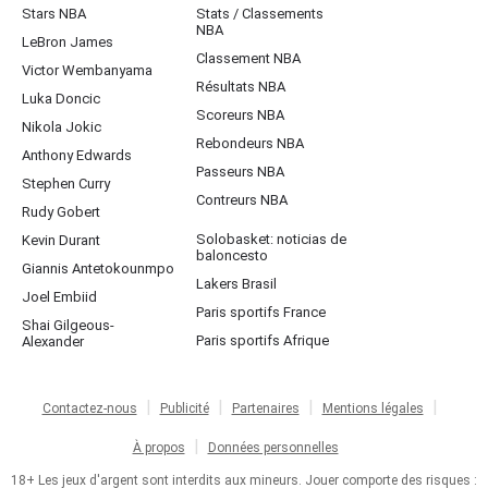
Stars NBA
Stats / Classements
NBA
LeBron James
Classement NBA
Victor Wembanyama
Résultats NBA
Luka Doncic
Scoreurs NBA
Nikola Jokic
Rebondeurs NBA
Anthony Edwards
Passeurs NBA
Stephen Curry
Contreurs NBA
Rudy Gobert
Solobasket: noticias de
Kevin Durant
baloncesto
Giannis Antetokounmpo
Lakers Brasil
Joel Embiid
Paris sportifs France
Shai Gilgeous-
Paris sportifs Afrique
Alexander
Contactez-nous
Publicité
Partenaires
Mentions légales
À propos
Données personnelles
18+ Les jeux d'argent sont interdits aux mineurs. Jouer comporte des risques :