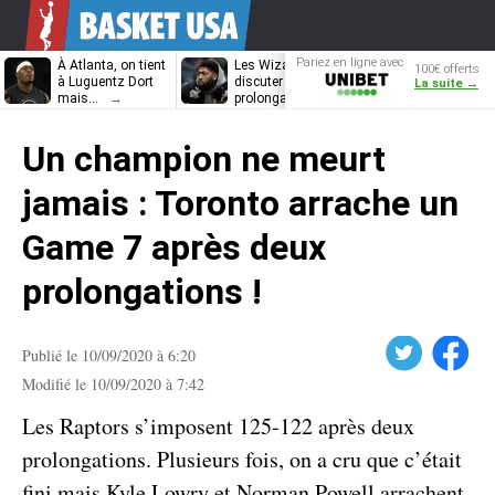
Pariez en ligne avec
À Atlanta, on tient
Les Wizards vont
Dennis Schrö
100€ offerts
Unibet
à Luguentz Dort
discuter
découvrira-t-il
La suite →
mais…
prolongation avec
12e équipe
Anthony Davis
différente ?
Un champion ne meurt
jamais : Toronto arrache un
Game 7 après deux
prolongations !
Twitter
Facebook
Publié le 10/09/2020 à 6:20
Modifié le 10/09/2020 à 7:42
Les Raptors s’imposent 125-122 après deux
prolongations. Plusieurs fois, on a cru que c’était
fini mais Kyle Lowry et Norman Powell arrachent