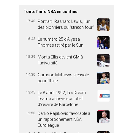
Toute l’info NBA en continu
17:40
Portrait | Rashard Lewis, l’un
des pionniers du “stretch four”
16:43
Le numéro 25 d’Alyssa
Thomas retiré par le Sun
15:39
Monta Ellis devient GM à
l’université
14:30
Garrison Mathews s’envole
pour l’Italie
13:45
Le 8 août 1992, la « Dream
Team » achève son chef
d’œuvre de Barcelone
12:50
Darko Rajakovic favorable à
un rapprochement NBA –
Euroleague