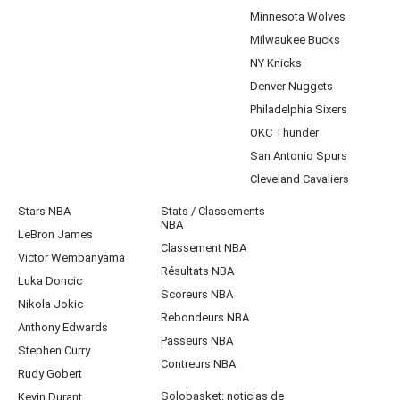
Minnesota Wolves
Milwaukee Bucks
NY Knicks
Denver Nuggets
Philadelphia Sixers
OKC Thunder
San Antonio Spurs
Cleveland Cavaliers
Stars NBA
Stats / Classements
NBA
LeBron James
Classement NBA
Victor Wembanyama
Résultats NBA
Luka Doncic
Scoreurs NBA
Nikola Jokic
Rebondeurs NBA
Anthony Edwards
Passeurs NBA
Stephen Curry
Contreurs NBA
Rudy Gobert
Solobasket: noticias de
Kevin Durant