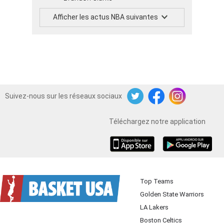
Afficher les actus NBA suivantes
Suivez-nous sur les réseaux sociaux
Twitter
Facebook
Instagram
Téléchargez notre application
iOS
Android
Top Teams
Golden State Warriors
LA Lakers
Boston Celtics