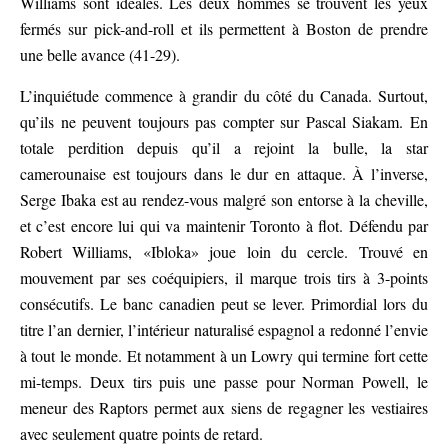
Williams sont idéales. Les deux hommes se trouvent les yeux
fermés sur pick-and-roll et ils permettent à Boston de prendre
une belle avance (41-29).
L’inquiétude commence à grandir du côté du Canada. Surtout,
qu’ils ne peuvent toujours pas compter sur Pascal Siakam. En
totale perdition depuis qu’il a rejoint la bulle, la star
camerounaise est toujours dans le dur en attaque. À l’inverse,
Serge Ibaka est au rendez-vous malgré son entorse à la cheville,
et c’est encore lui qui va maintenir Toronto à flot. Défendu par
Robert Williams, «Ibloka» joue loin du cercle. Trouvé en
mouvement par ses coéquipiers, il marque trois tirs à 3-points
consécutifs. Le banc canadien peut se lever. Primordial lors du
titre l’an dernier, l’intérieur naturalisé espagnol a redonné l’envie
à tout le monde. Et notamment à un Lowry qui termine fort cette
mi-temps. Deux tirs puis une passe pour Norman Powell, le
meneur des Raptors permet aux siens de regagner les vestiaires
avec seulement quatre points de retard.