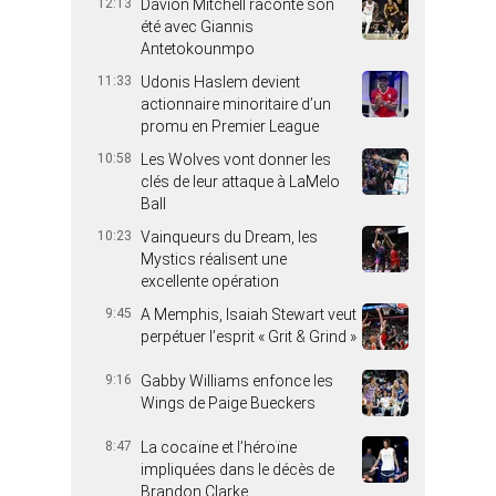
12:13
Davion Mitchell raconte son
été avec Giannis
Antetokounmpo
11:33
Udonis Haslem devient
actionnaire minoritaire d’un
promu en Premier League
10:58
Les Wolves vont donner les
clés de leur attaque à LaMelo
Ball
10:23
Vainqueurs du Dream, les
Mystics réalisent une
excellente opération
9:45
A Memphis, Isaiah Stewart veut
perpétuer l’esprit « Grit & Grind »
9:16
Gabby Williams enfonce les
Wings de Paige Bueckers
8:47
La cocaïne et l’héroïne
impliquées dans le décès de
Brandon Clarke