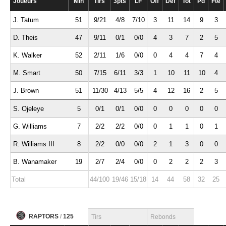
Joueurs
Min
Tirs
3pts
LF
Off
Def
Tot
Pd
Fte
J. Tatum
51
9/21
4/8
7/10
3
11
14
9
3
D. Theis
47
9/11
0/1
0/0
4
3
7
2
5
K. Walker
52
2/11
1/6
0/0
0
4
4
7
4
M. Smart
50
7/15
6/11
3/3
1
10
11
10
4
J. Brown
51
11/30
4/13
5/5
4
12
16
2
5
S. Ojeleye
5
0/1
0/1
0/0
0
0
0
0
0
G. Williams
7
2/2
2/2
0/0
0
1
1
0
1
R. Williams III
8
2/2
0/0
0/0
2
1
3
0
0
B. Wanamaker
19
2/7
2/4
0/0
0
2
2
2
3
Total
44/100
19/46
15/18
14
44
58
32
25
RAPTORS
/
125
Tirs
Rebonds