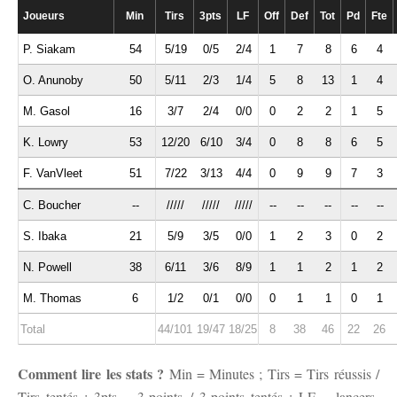
Joueurs
Min
Tirs
3pts
LF
Off
Def
Tot
Pd
Fte
P. Siakam
54
5/19
0/5
2/4
1
7
8
6
4
O. Anunoby
50
5/11
2/3
1/4
5
8
13
1
4
M. Gasol
16
3/7
2/4
0/0
0
2
2
1
5
K. Lowry
53
12/20
6/10
3/4
0
8
8
6
5
F. VanVleet
51
7/22
3/13
4/4
0
9
9
7
3
C. Boucher
--
/////
/////
/////
--
--
--
--
--
S. Ibaka
21
5/9
3/5
0/0
1
2
3
0
2
N. Powell
38
6/11
3/6
8/9
1
1
2
1
2
M. Thomas
6
1/2
0/1
0/0
0
1
1
0
1
Total
44/101
19/47
18/25
8
38
46
22
26
Comment lire les stats ?
Min = Minutes ; Tirs = Tirs réussis /
Tirs tentés ; 3pts = 3-points / 3-points tentés ; LF = lancers-