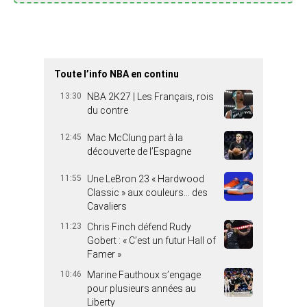
Toute l’info NBA en continu
13:30
NBA 2K27 | Les Français, rois
du contre
12:45
Mac McClung part à la
découverte de l’Espagne
11:55
Une LeBron 23 « Hardwood
Classic » aux couleurs… des
Cavaliers
11:23
Chris Finch défend Rudy
Gobert : « C’est un futur Hall of
Famer »
10:46
Marine Fauthoux s’engage
pour plusieurs années au
Liberty