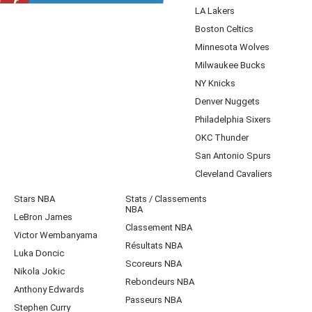
LA Lakers
Boston Celtics
Minnesota Wolves
Milwaukee Bucks
NY Knicks
Denver Nuggets
Philadelphia Sixers
OKC Thunder
San Antonio Spurs
Cleveland Cavaliers
Stars NBA
Stats / Classements
NBA
LeBron James
Classement NBA
Victor Wembanyama
Résultats NBA
Luka Doncic
Scoreurs NBA
Nikola Jokic
Rebondeurs NBA
Anthony Edwards
Passeurs NBA
Stephen Curry