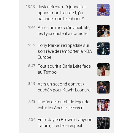
10:10
Jaylen Brown : “Quand j’ai
appris mon transfert, j’ai
balancé mon téléphone !”
9:44
Après un mois d’invincibilité,
les Lynx chutent à domicile
9:19
Tony Parker rétropédale sur
son rêve de remporter la NBA
Europe
8:47
Tout sourit à Carla Leite face
au Tempo
8:19
Vers un second contrat «
caché » pour Kawhi Leonard…
7:48
Une fin de match de légende
entre les Aces et le Fever !
7:24
Entre Jaylen Brown et Jayson
Tatum, il reste le respect