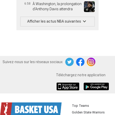
6:58
À Washington, la prolongation
d’Anthony Davis attendra
Afficher les actus NBA suivantes
Suivez-nous sur les réseaux sociaux
Twitter
Facebook
Instagram
Téléchargez notre application
iOS
Android
Top Teams
Golden State Warriors