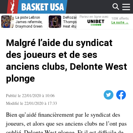
Affi
Pariez en ligne avec
La piste LeBron
DeRozan, Beal,
Kentavious
100€ offerts
Unibet
James refermée,
Thompson… Le
Caldwell-Pope
La suite →
Draymond Green
Heat étudie ses
à retrouver L
va pouvoir rempiler
options
James à
le
à Golden State
Philadelphie ?
Malgré l’aide du syndicat
men
des joueurs et de ses
anciens clubs, Delonte West
plonge
Twitter
Facebook
Publié le 22/01/2020 à 10:06
Modifié le 22/01/2020 à 17:33
Bien qu’aidé financièrement par le syndicat des
joueurs, et alors que ses anciens clubs ne l’ont pas
oublié, Delonte West plonge. Et il est difficile de