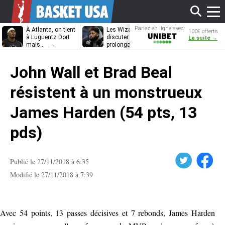
Affi
Pariez en ligne avec
À Atlanta, on tient
Les Wizards vont
Dennis Schrö
100€ offerts
Unibet
à Luguentz Dort
discuter
découvrira-t-il
La suite →
mais…
prolongation avec
12e équipe
Anthony Davis
différente ?
le
John Wall et Brad Beal
men
résistent à un monstrueux
James Harden (54 pts, 13
pds)
Twitter
Facebook
Publié le 27/11/2018 à 6:35
Modifié le 27/11/2018 à 7:39
Avec 54 points, 13 passes décisives et 7 rebonds, James Harden