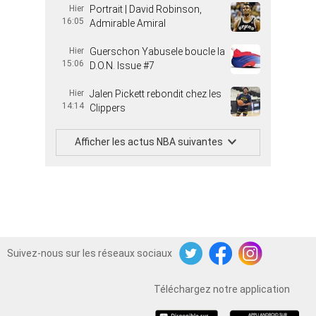
Hier
Portrait | David Robinson,
16:05
Admirable Amiral
Hier
Guerschon Yabusele boucle la
15:06
D.O.N. Issue #7
Hier
Jalen Pickett rebondit chez les
14:14
Clippers
Afficher les actus NBA suivantes
Suivez-nous sur les réseaux sociaux
Twitter
Facebook
Instagram
Téléchargez notre application