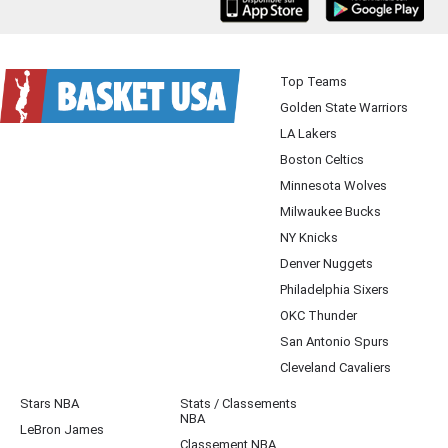
iOS
Android
Top Teams
Golden State Warriors
LA Lakers
Boston Celtics
Minnesota Wolves
Milwaukee Bucks
NY Knicks
Denver Nuggets
Philadelphia Sixers
OKC Thunder
San Antonio Spurs
Cleveland Cavaliers
Stars NBA
Stats / Classements
NBA
LeBron James
Classement NBA