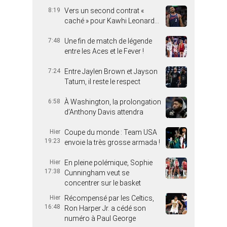
8:19
Vers un second contrat «
caché » pour Kawhi Leonard…
7:48
Une fin de match de légende
entre les Aces et le Fever !
7:24
Entre Jaylen Brown et Jayson
Tatum, il reste le respect
6:58
À Washington, la prolongation
d’Anthony Davis attendra
Hier
Coupe du monde : Team USA
19:23
envoie la très grosse armada !
Hier
En pleine polémique, Sophie
17:38
Cunningham veut se
concentrer sur le basket
Hier
Récompensé par les Celtics,
16:48
Ron Harper Jr. a cédé son
numéro à Paul George