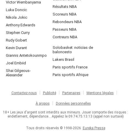
Victor Wembanyama
Résultats NBA
Luka Doncic
Scoreurs NBA
Nikola Jokic
Rebondeurs NBA
Anthony Edwards
Passeurs NBA
Stephen Curry
Contreurs NBA
Rudy Gobert
Solobasket: noticias de
Kevin Durant
baloncesto
Giannis Antetokounmpo
Lakers Brasil
Joel Embiid
Paris sportifs France
Shai Gilgeous-
Paris sportifs Afrique
Alexander
Contactez-nous
Publicité
Partenaires
Mentions légales
À propos
Données personnelles
18+ Les jeux d'argent sont interdits aux mineurs. Jouer comporte des risques :
endettement, dépendance... Appelez le 09.74.75.13.13 (appel non surtaxé)
Tous droits réservés © 1998-2026
Eureka Presse