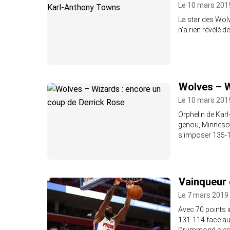
Le 10 mars 201
La star des Wol
n’a rien révélé d
Wolves – W
Le 10 mars 2019
Orphelin de Kar
genou, Minnesota
s’imposer 135-1
Vainqueur 
Le 7 mars 2019 
Avec 70 points i
131-114 face au