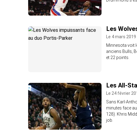
Drummond s’est r
Les Wolves
Le 4 mars 2019 
Minnesota voit l
anciens Bulls, 
et 22 points.
Les All-St
Le 24 février 20
Sans Karl-Antho
minutes face au
128). Khris Midd
job.