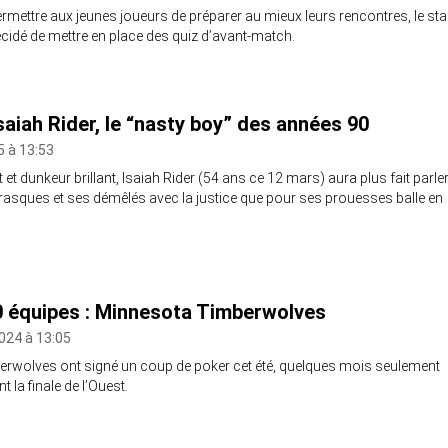
rmettre aux jeunes joueurs de préparer au mieux leurs rencontres, le sta
cidé de mettre en place des quiz d’avant-match.
Isaiah Rider, le “nasty boy” des années 90
5 à 13:53
et dunkeur brillant, Isaiah Rider (54 ans ce 12 mars) aura plus fait parle
frasques et ses démêlés avec la justice que pour ses prouesses balle en
0 équipes : Minnesota Timberwolves
024 à 13:05
rwolves ont signé un coup de poker cet été, quelques mois seulement
t la finale de l’Ouest.