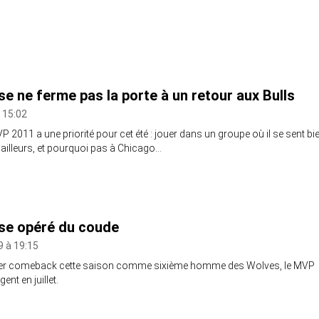
se ne ferme pas la porte à un retour aux Bulls
à 15:02
VP 2011 a une priorité pour cet été : jouer dans un groupe où il se sent bi
ailleurs, et pourquoi pas à Chicago…
se opéré du coude
9 à 19:15
per comeback cette saison comme sixième homme des Wolves, le MVP
ent en juillet.