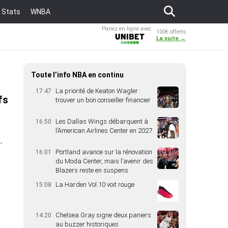
Stats
WNBA
Pariez en ligne avec
100€ offerts
Unibet
La suite →
Toute l’info NBA en continu
La priorité de Keaton Wagler :
17:47
fs
trouver un bon conseiller financier
Les Dallas Wings débarquent à
16:50
l’American Airlines Center en 2027
,
Portland avance sur la rénovation
16:01
du Moda Center, mais l’avenir des
Blazers reste en suspens
La Harden Vol.10 voit rouge
15:08
Chelsea Gray signe deux paniers
14:20
au buzzer historiques