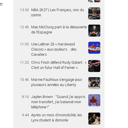
ff
NBA 2K27 | Les Français, rois du
13:30
contre
Mac McClung part à la découverte
12:45
de l’Espagne
Une LeBron 23 « Hardwood
11:55
Classic » aux couleurs… des
r
Cavaliers
Chris Finch défend Rudy Gobert : «
11:23
C’est un futur Hall of Famer »
Marine Fauthoux s’engage pour
10:46
plusieurs années au Liberty
Jaylen Brown : “Quand j’ai appris
8:10
mon transfert, j’ai balancé mon
téléphone !”
Après un mois d’invincibilité, les
9:44
Lynx chutent à domicile