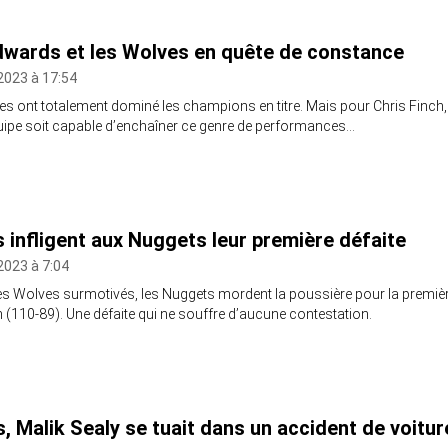
wards et les Wolves en quête de constance
2023 à 17:54
s ont totalement dominé les champions en titre. Mais pour Chris Finch, 
uipe soit capable d’enchaîner ce genre de performances…
 infligent aux Nuggets leur première défaite
2023 à 7:04
s Wolves surmotivés, les Nuggets mordent la poussière pour la premiè
n (110-89). Une défaite qui ne souffre d’aucune contestation.
ns, Malik Sealy se tuait dans un accident de voitur