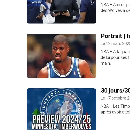
NBA – Afin de pe
des Wolves a dé
Portrait | 
Le 12 mars 202
NBA – Attaquant 
de lui pour ses 
main.
30 jours/3
Le 17 octobre 2
NBA – Les Timbe
après avoir attein