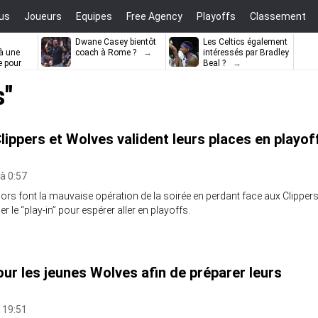
us
Joueurs
Equipes
Free Agency
Playoffs
Classement
Dwane Casey bientôt
Les Celtics également
à une
coach à Rome ?
intéressés par Bradley
e pour
Beal ?
ell
s"
lippers et Wolves valident leurs places en playof
 à 0:57
rs font la mauvaise opération de la soirée en perdant face aux Clippers
uer le “play-in” pour espérer aller en playoffs.
our les jeunes Wolves afin de préparer leurs
à 19:51