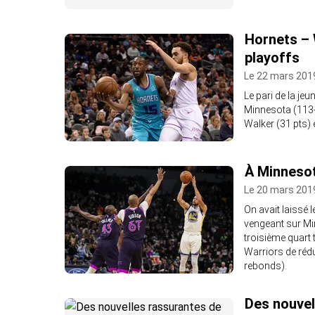
Hornets – 
playoffs
Le 22 mars 2019
Le pari de la je
Minnesota (113-
Walker (31 pts) 
À Minnesota
Le 20 mars 2019
On avait laissé 
vengeant sur Mi
troisième quart
Warriors de réd
rebonds).
Des nouvel