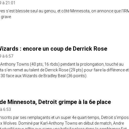
9 à 21:01
ves s’est blessée seul au genou, et côté Minnesota, on annonce que l’IR
e grave.
izards : encore un coup de Derrick Rose
 à 6:57
l-Anthony Towns (40 pts, 16 rbds) pendant la prolongation, touché au
 s’en remet au talent de Derrick Rose (29 pts) pour faire la différence et
30 face aux Wizards de Bradley Beal (36 points).
de Minnesota, Detroit grimpe à la 6e place
à 6:53
nscrits par ses remplaçants et un super 4e quart-temps, Detroit s’impos
x Wolves. Dominé par Karl-Anthony Towns en début de match, Andre