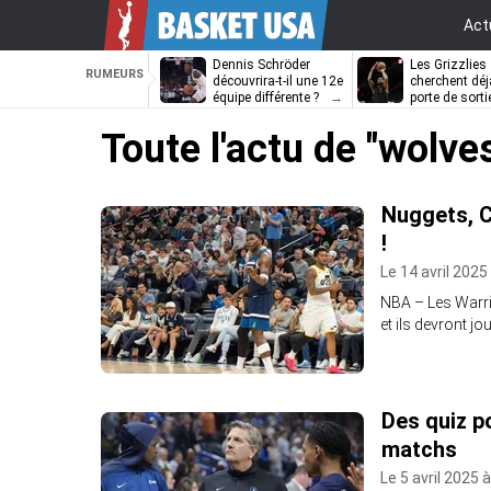
Act
Dennis Schröder
Les Grizzlies
RUMEURS
découvrira-t-il une 12e
cherchent déj
équipe différente ?
porte de sorti
D’Angelo Russ
Toute l'actu de
"wolve
Nuggets, C
!
Le 14 avril 2025
NBA – Les Warrio
et ils devront jo
Des quiz p
matchs
Le 5 avril 2025 