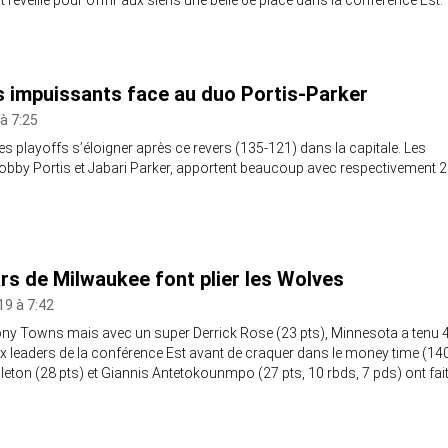
éveillé pour offrir aux siens une belle 6e place dans la conférence Est.
 impuissants face au duo Portis-Parker
à 7:25
es playoffs s’éloigner après ce revers (135-121) dans la capitale. Les
Bobby Portis et Jabari Parker, apportent beaucoup avec respectivement 
ars de Milwaukee font plier les Wolves
19 à 7:42
ny Towns mais avec un super Derrick Rose (23 pts), Minnesota a tenu 
x leaders de la conférence Est avant de craquer dans le money time (14
leton (28 pts) et Giannis Antetokounmpo (27 pts, 10 rbds, 7 pds) ont fait