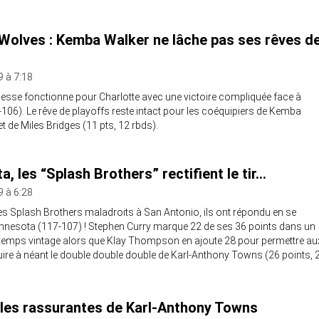
Wolves : Kemba Walker ne lâche pas ses rêves d
 à 7:18
unesse fonctionne pour Charlotte avec une victoire compliquée face à
106). Le rêve de playoffs reste intact pour les coéquipiers de Kemba
et de Miles Bridges (11 pts, 12 rbds).
, les “Splash Brothers” rectifient le tir…
 à 6:28
les Splash Brothers maladroits à San Antonio, ils ont répondu en se
nnesota (117-107) ! Stephen Curry marque 22 de ses 36 points dans un
 temps vintage alors que Klay Thompson en ajoute 28 pour permettre au
uire à néant le double double double de Karl-Anthony Towns (26 points, 
les rassurantes de Karl-Anthony Towns