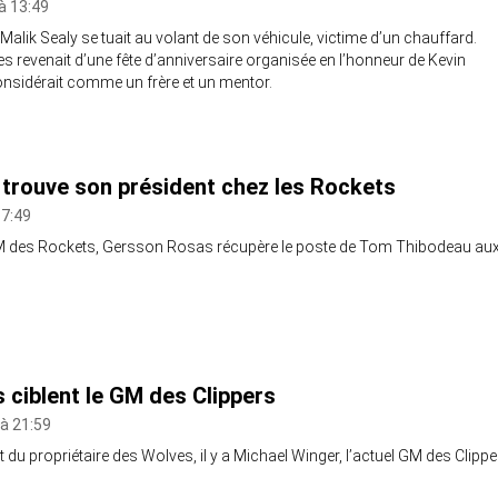
à 13:49
Malik Sealy se tuait au volant de son véhicule, victime d’un chauffard.
ves revenait d’une fête d’anniversaire organisée en l’honneur de Kevin
considérait comme un frère et un mentor.
trouve son président chez les Rockets
 7:49
M des Rockets, Gersson Rosas récupère le poste de Tom Thibodeau au
 ciblent le GM des Clippers
 à 21:59
t du propriétaire des Wolves, il y a Michael Winger, l’actuel GM des Clippe