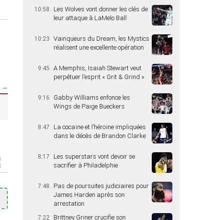
Les Wolves vont donner les clés de
10:58
leur attaque à LaMelo Ball
Vainqueurs du Dream, les Mystics
10:23
réalisent une excellente opération
A Memphis, Isaiah Stewart veut
9:45
perpétuer l’esprit « Grit & Grind »
s →
Gabby Williams enfonce les
9:16
Wings de Paige Bueckers
La cocaïne et l’héroïne impliquées
8:47
dans le décès de Brandon Clarke
Les superstars vont devoir se
8:17
sacrifier à Philadelphie
Pas de poursuites judiciaires pour
7:48
James Harden après son
arrestation
Brittney Griner crucifie son
7:22