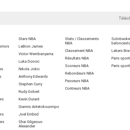
Téléc
iOS
Stars NBA
Stats / Classements
Solobasket
NBA
baloncest
rriors
LeBron James
Classement NBA
Lakers Bras
Victor Wembanyama
Résultats NBA
Paris sport
Luka Doncic
Scoreurs NBA
Paris sport
es
Nikola Jokic
Rebondeurs NBA
s
Anthony Edwards
Passeurs NBA
Stephen Curry
Contreurs NBA
Rudy Gobert
ers
Kevin Durant
Giannis Antetokounmpo
urs
Joel Embiid
ers
Shai Gilgeous-
Alexander