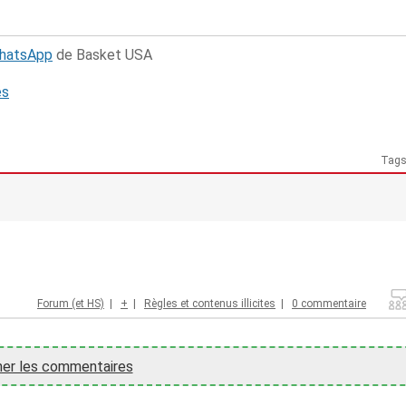
WhatsApp
de Basket USA
és
Tag
Forum (et HS)
|
+
|
Règles et contenus illicites
|
0 commentaire
her les commentaires