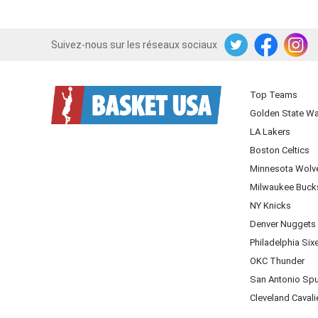
Suivez-nous sur les réseaux sociaux
Twitter
Facebook
Instagram
Top Teams
Golden State Wa
LA Lakers
Boston Celtics
Minnesota Wolv
Milwaukee Buck
NY Knicks
Denver Nuggets
Philadelphia Six
OKC Thunder
San Antonio Sp
Cleveland Cavali