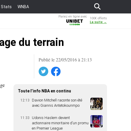
Stats
WNBA
Pariez en ligne avec
100€ offerts
Unibet
La suite →
age du terrain
Publié le 22/05/2016 à 21:13
Twitter
Facebook
age
Toute l’info NBA en continu
Davion Mitchell raconte son été
12:13
avec Giannis Antetokounmpo
Udonis Haslem devient
11:33
actionnaire minoritaire d’un promu
en Premier League