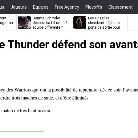
us
Joueurs
Equipes
Free Agency
Playoffs
Classement
vont
Dennis Schröder
Les Grizzlies
ongation
découvrira-t-il une 12e
cherchent déjà une
équipe différente ?
porte de sortie pour
D’Angelo Russell
e Thunder défend son avant
c des Warriors qui ont la possibilité de reprendre, dès ce soir, l’avant
erdre trois matches de suite, et d’être éliminés.
 match de très haut niveau.