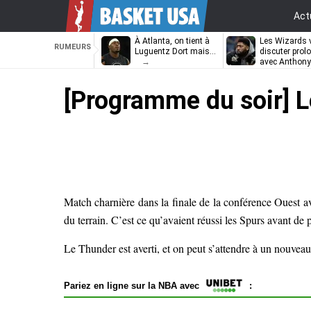
Act
À Atlanta, on tient à
Les Wizards 
RUMEURS
Luguentz Dort mais…
discuter prol
avec Anthony
Davis
[Programme du soir] L
Match charnière dans la finale de la conférence Ouest ave
du terrain. C’est ce qu’avaient réussi les Spurs avant de p
Le Thunder est averti, et on peut s’attendre à un nouveau
Pariez en ligne sur la NBA avec
: