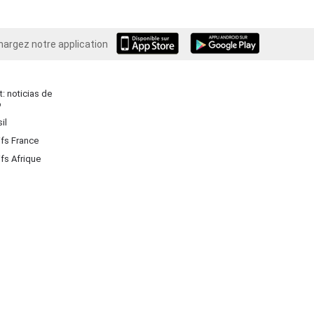
hargez notre application
Android
: noticias de
o
il
ifs France
ifs Afrique