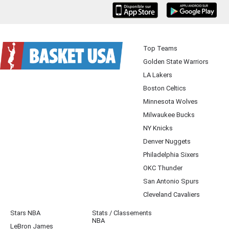
iOS
Android
Top Teams
Golden State Warriors
LA Lakers
Boston Celtics
Minnesota Wolves
Milwaukee Bucks
NY Knicks
Denver Nuggets
Philadelphia Sixers
OKC Thunder
San Antonio Spurs
Cleveland Cavaliers
Stars NBA
Stats / Classements
NBA
LeBron James