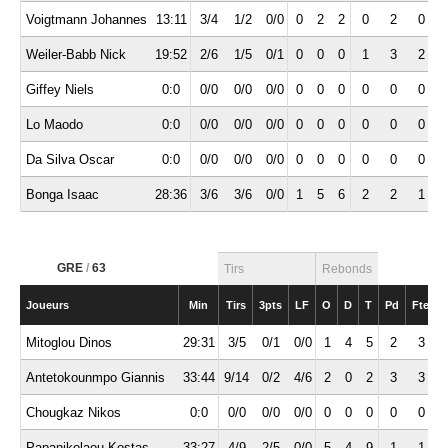
Voigtmann Johannes
13:11
3/4
1/2
0/0
0
2
2
0
2
0
Weiler-Babb Nick
19:52
2/6
1/5
0/1
0
0
0
1
3
2
Giffey Niels
0:0
0/0
0/0
0/0
0
0
0
0
0
0
Lo Maodo
0:0
0/0
0/0
0/0
0
0
0
0
0
0
Da Silva Oscar
0:0
0/0
0/0
0/0
0
0
0
0
0
0
Bonga Isaac
28:36
3/6
3/6
0/0
1
5
6
2
2
1
GRE
/
63
Tirs
Rebonds
Joueurs
Min
Tirs
3pts
LF
O
D
T
Pd
Fte
I
Mitoglou Dinos
29:31
3/5
0/1
0/0
1
4
5
2
3
Antetokounmpo Giannis
33:44
9/14
0/2
4/6
2
0
2
3
3
Chougkaz Nikos
0:0
0/0
0/0
0/0
0
0
0
0
0
Papanikolaou Kostas
33:27
4/9
2/5
0/0
5
4
9
1
1