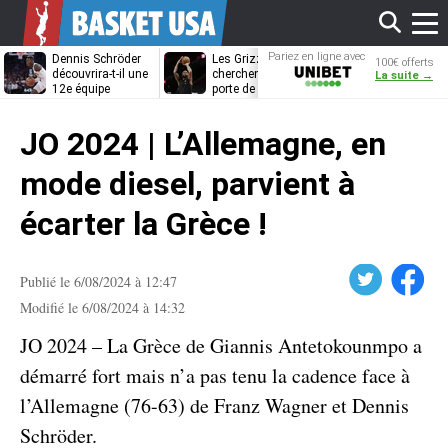
Affi
Pariez en ligne avec
Dennis Schröder
Les Grizzlies
Dwane Casey
100€ offerts
Unibet
découvrira-t-il une
cherchent déjà une
bientôt coach
La suite →
12e équipe
porte de sortie
Rome ?
différente ?
pour D’Angelo
le
Russell
JO 2024 | L’Allemagne, en
men
mode diesel, parvient à
écarter la Grèce !
Twitter
Facebook
Publié le 6/08/2024 à 12:47
Modifié le 6/08/2024 à 14:32
JO 2024 – La Grèce de Giannis Antetokounmpo a
démarré fort mais n’a pas tenu la cadence face à
l’Allemagne (76-63) de Franz Wagner et Dennis
Schröder.