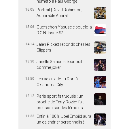
numéro à Paul George
16:05
Portrait | David Robinson,
Admirable Amiral
15:06
Guerschon Yabusele boucle la
D.O.N. Issue #7
14:14
Jalen Pickett rebondit chez les
Clippers
13:30
Janelle Salaün s’épanouit
comme joker
12:50
Les adieux de Lu Dort à
Oklahoma City
12:12
Paris sportifs truqués : un
proche de Terry Rozier fait
pression sur des témoins
11:33
Enfin à 100%, Joel Embiid aura
un calendrier personnalisé