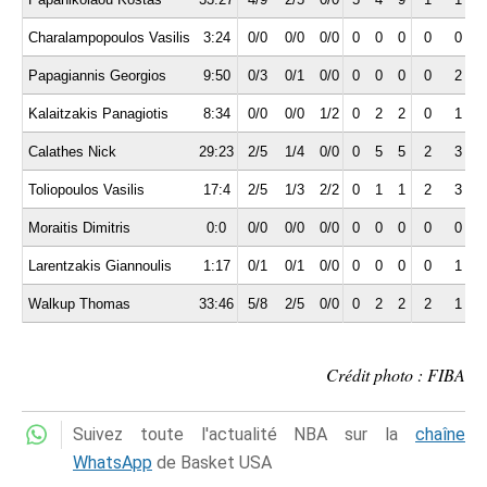
Charalampopoulos Vasilis
3:24
0/0
0/0
0/0
0
0
0
0
0
Papagiannis Georgios
9:50
0/3
0/1
0/0
0
0
0
0
2
Kalaitzakis Panagiotis
8:34
0/0
0/0
1/2
0
2
2
0
1
Calathes Nick
29:23
2/5
1/4
0/0
0
5
5
2
3
Toliopoulos Vasilis
17:4
2/5
1/3
2/2
0
1
1
2
3
Moraitis Dimitris
0:0
0/0
0/0
0/0
0
0
0
0
0
Larentzakis Giannoulis
1:17
0/1
0/1
0/0
0
0
0
0
1
Walkup Thomas
33:46
5/8
2/5
0/0
0
2
2
2
1
Crédit photo : FIBA
Suivez toute l'actualité NBA sur la
chaîne
WhatsApp
de Basket USA