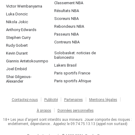
Classement NBA
Victor Wembanyama
Résultats NBA
Luka Doncic
Scoreurs NBA
Nikola Jokic
Rebondeurs NBA
Anthony Edwards
Passeurs NBA
Stephen Curry
Contreurs NBA
Rudy Gobert
Solobasket: noticias de
Kevin Durant
baloncesto
Giannis Antetokounmpo
Lakers Brasil
Joel Embiid
Paris sportifs France
Shai Gilgeous-
Paris sportifs Afrique
Alexander
Contactez-nous
Publicité
Partenaires
Mentions légales
À propos
Données personnelles
18+ Les jeux d'argent sont interdits aux mineurs. Jouer comporte des risques :
endettement, dépendance... Appelez le 09.74.75.13.13 (appel non surtaxé)