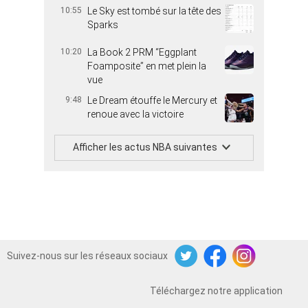
10:55
Le Sky est tombé sur la tête des
Sparks
10:20
La Book 2 PRM “Eggplant
Foamposite” en met plein la
vue
9:48
Le Dream étouffe le Mercury et
renoue avec la victoire
Afficher les actus NBA suivantes
Suivez-nous sur les réseaux sociaux
Twitter
Facebook
Instagram
Téléchargez notre application