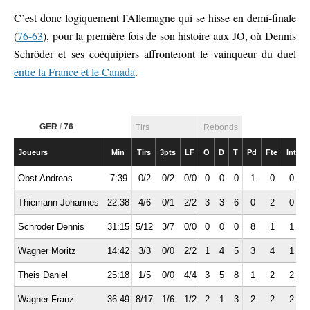
C’est donc logiquement l’Allemagne qui se hisse en demi-finale
(
76-63
), pour la première fois de son histoire aux JO, où Dennis
Schröder et ses coéquipiers affronteront le vainqueur du duel
entre la France et le Canada
.
GER
/
76
Tirs
Rebonds
Joueurs
Min
Tirs
3pts
LF
O
D
T
Pd
Fte
Int
Obst Andreas
7:39
0/2
0/2
0/0
0
0
0
1
0
0
Thiemann Johannes
22:38
4/6
0/1
2/2
3
3
6
0
2
0
Schroder Dennis
31:15
5/12
3/7
0/0
0
0
0
8
1
1
Wagner Moritz
14:42
3/3
0/0
2/2
1
4
5
3
4
1
Theis Daniel
25:18
1/5
0/0
4/4
3
5
8
1
2
2
Wagner Franz
36:49
8/17
1/6
1/2
2
1
3
2
2
2