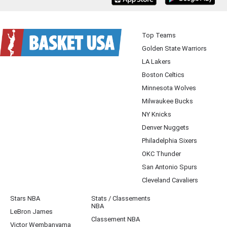
iOS
Android
Top Teams
Golden State Warriors
LA Lakers
Boston Celtics
Minnesota Wolves
Milwaukee Bucks
NY Knicks
Denver Nuggets
Philadelphia Sixers
OKC Thunder
San Antonio Spurs
Cleveland Cavaliers
Stars NBA
Stats / Classements
NBA
LeBron James
Classement NBA
Victor Wembanyama