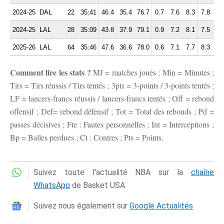
2024-25
DAL
22
35:41
46.4
35.4
76.7
0.7
7.6
8.3
7.8
2.
2024-25
LAL
28
35:09
43.8
37.9
79.1
0.9
7.2
8.1
7.5
2.
2025-26
LAL
64
35:46
47.6
36.6
78.0
0.6
7.1
7.7
8.3
2.
Comment lire les stats ?
MJ = matches joués ; Min = Minutes ;
Tirs = Tirs réussis / Tirs tentés ; 3pts = 3-points / 3-points tentés ;
LF = lancers-francs réussis / lancers-francs tentés ; Off = rebond
offensif ; Def= rebond défensif ; Tot = Total des rebonds ; Pd =
passes décisives ; Fte : Fautes personnelles ; Int = Interceptions ;
Bp = Balles perdues ; Ct : Contres ; Pts = Points.
Suivez toute l'actualité NBA sur la
chaîne
WhatsApp
de Basket USA
Suivez nous également sur
Google Actualités