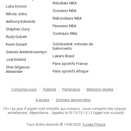
Résultats NBA
Luka Doncic
Scoreurs NBA
Nikola Jokic
Rebondeurs NBA
Anthony Edwards
Passeurs NBA
Stephen Curry
Contreurs NBA
Rudy Gobert
Solobasket: noticias de
Kevin Durant
baloncesto
Giannis Antetokounmpo
Lakers Brasil
Joel Embiid
Paris sportifs France
Shai Gilgeous-
Paris sportifs Afrique
Alexander
Contactez-nous
Publicité
Partenaires
Mentions légales
À propos
Données personnelles
18+ Les jeux d'argent sont interdits aux mineurs. Jouer comporte des risques :
endettement, dépendance... Appelez le 09.74.75.13.13 (appel non surtaxé)
Tous droits réservés © 1998-2026
Eureka Presse