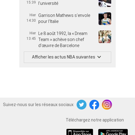
15:39
l’université
Hier
Garrison Mathews s’envole
14:30
pour l’Italie
Hier
Le 8 août 1992, la « Dream
13:45
Team » achève son chef
d’œuvre de Barcelone
Afficher les actus NBA suivantes
Suivez-nous sur les réseaux sociaux
Twitter
Facebook
Instagram
Téléchargez notre application