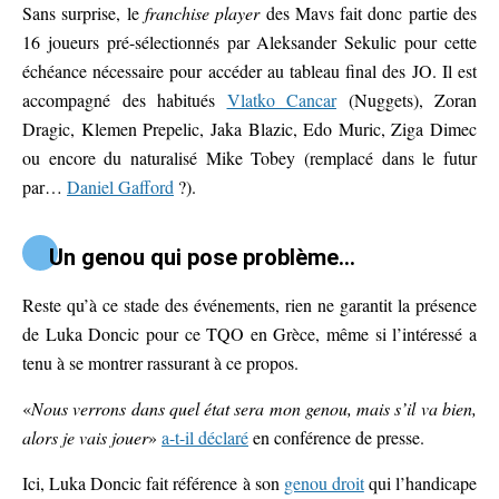
Sans surprise, le
franchise player
des Mavs fait donc partie des
16 joueurs pré-sélectionnés par Aleksander Sekulic pour cette
échéance nécessaire pour accéder au tableau final des JO. Il est
accompagné des habitués
Vlatko Cancar
(Nuggets), Zoran
Dragic, Klemen Prepelic, Jaka Blazic, Edo Muric, Ziga Dimec
ou encore du naturalisé Mike Tobey (remplacé dans le futur
par…
Daniel Gafford
?).
Un genou qui pose problème…
Reste qu’à ce stade des événements, rien ne garantit la présence
de Luka Doncic pour ce TQO en Grèce, même si l’intéressé a
tenu à se montrer rassurant à ce propos.
«
Nous verrons dans quel état sera mon genou, mais s’il va bien,
alors je vais jouer
»
a-t-il déclaré
en conférence de presse.
Ici, Luka Doncic fait référence à son
genou droit
qui l’handicape