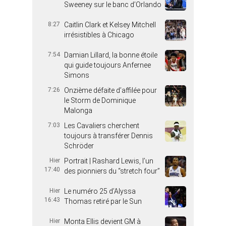
Sweeney sur le banc d’Orlando
8:27
Caitlin Clark et Kelsey Mitchell
irrésistibles à Chicago
7:54
Damian Lillard, la bonne étoile
qui guide toujours Anfernee
Simons
7:26
Onzième défaite d’affilée pour
le Storm de Dominique
Malonga
7:03
Les Cavaliers cherchent
toujours à transférer Dennis
Schröder
Hier
Portrait | Rashard Lewis, l’un
17:40
des pionniers du “stretch four”
Hier
Le numéro 25 d’Alyssa
16:43
Thomas retiré par le Sun
Hier
Monta Ellis devient GM à