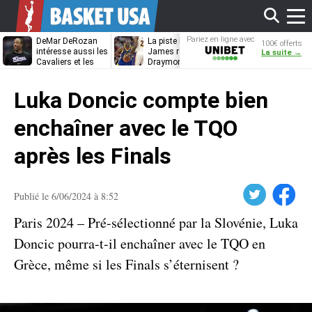
Affi
Pariez en ligne avec
DeMar DeRozan
La piste LeBron
DeRozan, Bea
100€ offerts
Unibet
intéresse aussi les
James refermée,
Thompson… 
La suite →
Cavaliers et les
Draymond Green
Heat étudie s
Nuggets
va pouvoir rempiler
options
le
à Golden State
Luka Doncic compte bien
men
enchaîner avec le TQO
après les Finals
Twitter
Facebook
Publié le 6/06/2024 à 8:52
Paris 2024 – Pré-sélectionné par la Slovénie, Luka
Doncic pourra-t-il enchaîner avec le TQO en
Grèce, même si les Finals s’éternisent ?