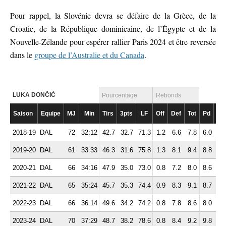
Pour rappel, la Slovénie devra se défaire de la Grèce, de la
Croatie, de la République dominicaine, de l’Égypte et de la
Nouvelle-Zélande pour espérer rallier Paris 2024 et être reversée
dans le
groupe de l’Australie et du Canada
.
LUKA DONČIĆ
Pourcentage
Rebonds
Saison
Equipe
MJ
Min
Tirs
3pts
LF
Off
Def
Tot
Pd
Fte
2018-19
DAL
72
32:12
42.7
32.7
71.3
1.2
6.6
7.8
6.0
1.
2019-20
DAL
61
33:33
46.3
31.6
75.8
1.3
8.1
9.4
8.8
2.
2020-21
DAL
66
34:16
47.9
35.0
73.0
0.8
7.2
8.0
8.6
2.
2021-22
DAL
65
35:24
45.7
35.3
74.4
0.9
8.3
9.1
8.7
2.
2022-23
DAL
66
36:14
49.6
34.2
74.2
0.8
7.8
8.6
8.0
2.
2023-24
DAL
70
37:29
48.7
38.2
78.6
0.8
8.4
9.2
9.8
2.