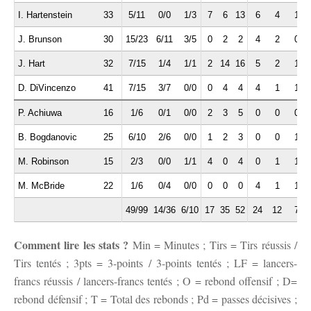
I. Hartenstein
33
5/11
0/0
1/3
7
6
13
6
4
1
J. Brunson
30
15/23
6/11
3/5
0
2
2
4
2
0
J. Hart
32
7/15
1/4
1/1
2
14
16
5
2
1
D. DiVincenzo
41
7/15
3/7
0/0
0
4
4
4
1
1
P. Achiuwa
16
1/6
0/1
0/0
2
3
5
0
0
0
B. Bogdanovic
25
6/10
2/6
0/0
1
2
3
0
0
1
M. Robinson
15
2/3
0/0
1/1
4
0
4
0
1
1
M. McBride
22
1/6
0/4
0/0
0
0
0
4
1
1
49/99
14/36
6/10
17
35
52
24
12
7
Comment lire les stats ?
Min = Minutes ; Tirs = Tirs réussis /
Tirs tentés ; 3pts = 3-points / 3-points tentés ; LF = lancers-
francs réussis / lancers-francs tentés ; O = rebond offensif ; D=
rebond défensif ; T = Total des rebonds ; Pd = passes décisives ;