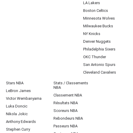
LA Lakers
Boston Celtics
Minnesota Wolves
Milwaukee Bucks
NY Knicks
Denver Nuggets
Philadelphia Sixers
OKC Thunder
San Antonio Spurs
Cleveland Cavaliers
Stars NBA
Stats / Classements
NBA
LeBron James
Classement NBA
Victor Wembanyama
Résultats NBA
Luka Doncic
Scoreurs NBA
Nikola Jokic
Rebondeurs NBA
Anthony Edwards
Passeurs NBA
Stephen Curry