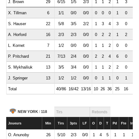
J. Brown
29
6/15
1/5
2/3
1
1
2
1
3
0
X. Tillman
6
1/1
0/0
0/0
0
0
0
1
0
0
S. Hauser
22
5/8
3/5
2/2
1
3
4
3
0
0
A. Horford
16
2/3
2/3
0/0
0
2
2
1
2
1
L. Kornet
7
1/2
0/0
0/0
1
1
2
0
0
0
P. Pritchard
21
7/13
2/4
0/0
2
2
4
6
0
0
S. Mykhailiuk
13
3/5
3/4
0/0
1
1
2
2
0
0
J. Springer
13
1/2
1/2
0/0
0
1
1
0
1
2
Total
40/86
16/42
13/16
10
26
36
25
16
7
NEW YORK
/
118
Tirs
Rebonds
Joueurs
Min
Tirs
3pts
LF
O
D
T
Pd
Fte
Int
O. Anunoby
26
5/10
2/3
0/0
1
4
5
1
1
1