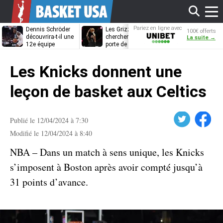
Affi
Pariez en ligne avec
Dennis Schröder
Les Grizzlies
Dwane Casey
100€ offerts
Unibet
découvrira-t-il une
cherchent déjà une
bientôt coach
La suite →
12e équipe
porte de sortie
Rome ?
différente ?
pour D’Angelo
le
Russell
Les Knicks donnent une
men
leçon de basket aux Celtics
Twitter
Facebook
Publié le 12/04/2024 à 7:30
Modifié le 12/04/2024 à 8:40
NBA – Dans un match à sens unique, les Knicks
s’imposent à Boston après avoir compté jusqu’à
31 points d’avance.