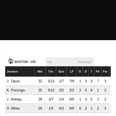
BOSTON
/
109
Tirs
Rebonds
Joueurs
Min
Tirs
3pts
LF
O
D
T
Pd
Fte
Int
J. Tatum
32
5/13
1/7
7/9
1
3
4
7
3
2
K. Porzingis
25
5/12
2/5
2/2
2
6
8
1
2
0
J. Holiday
29
3/7
1/4
0/0
1
4
5
1
2
1
D. White
29
1/5
0/3
0/0
0
2
2
2
3
1