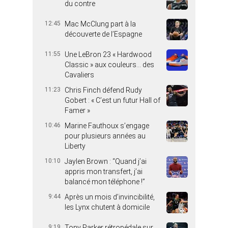
du contre
12:45
Mac McClung part à la
découverte de l’Espagne
11:55
Une LeBron 23 « Hardwood
Classic » aux couleurs… des
Cavaliers
11:23
Chris Finch défend Rudy
Gobert : « C’est un futur Hall of
Famer »
10:46
Marine Fauthoux s’engage
pour plusieurs années au
Liberty
10:10
Jaylen Brown : “Quand j’ai
appris mon transfert, j’ai
balancé mon téléphone !”
9:44
Après un mois d’invincibilité,
les Lynx chutent à domicile
9:19
Tony Parker rétropédale sur