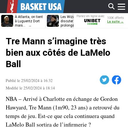
Affi
Pariez en ligne avec
À Atlanta, on tient
Les Wizards vont
Dennis Schrö
100€ offerts
Unibet
à Luguentz Dort
discuter
découvrira-t-il
La suite →
mais…
prolongation avec
12e équipe
Anthony Davis
différente ?
le
Tre Mann s’imagine très
men
bien aux côtés de LaMelo
Ball
Twitter
Facebook
Publié le 25/02/2024 à 16:32
Modifié le 25/02/2024 à 18:14
NBA – Arrivé à Charlotte en échange de Gordon
Hawyard, Tre Mann (1m90, 23 ans) a retrouvé du
temps de jeu. Est-ce que cela continuera quand
LaMelo Ball sortira de l’infirmerie ?