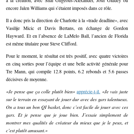
à la création, avec Shai Gilgeous-Alexander, Josh Giddey ou
encore Jalen Williams qui s’étaient imposés dans ce rôle.
Il a donc pris la direction de Charlotte à la «trade deadline», avec
Vasilije Micic et Davis Bertans, en échange de Gordon
Hayward. Et en l’absence de LaMelo Ball, l’ancien de Florida
est même titulaire pour Steve Clifford.
Pour le moment, le résultat est très positif, avec quatre victoires
en cinq sorties pour l’équipe et une belle activité générale pour
Tre Mann, qui compile 12.8 points, 6.2 rebonds et 5.6 passes
décisives de moyenne.
«Je pense que ça colle plutôt bien»
apprécie-t-il.
«Je vais juste
sur le terrain en essayant de jouer dur avec des gars talentueux.
On a tous un bon QI basket, donc c’est facile de jouer avec ces
gars. Et je pense que je joue bien. J’essaie simplement de
montrer mes qualités de créateur du mieux que je le peux, et
c’est plutôt amusant.»