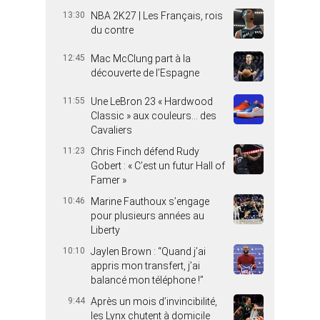
13:30
NBA 2K27 | Les Français, rois
du contre
12:45
Mac McClung part à la
découverte de l’Espagne
11:55
Une LeBron 23 « Hardwood
Classic » aux couleurs… des
Cavaliers
11:23
Chris Finch défend Rudy
Gobert : « C’est un futur Hall of
Famer »
10:46
Marine Fauthoux s’engage
pour plusieurs années au
Liberty
10:10
Jaylen Brown : “Quand j’ai
appris mon transfert, j’ai
balancé mon téléphone !”
9:44
Après un mois d’invincibilité,
les Lynx chutent à domicile