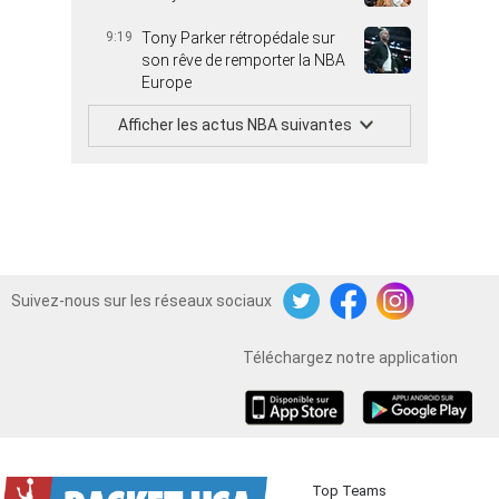
9:19
Tony Parker rétropédale sur
son rêve de remporter la NBA
Europe
Afficher les actus NBA suivantes
Suivez-nous sur les réseaux sociaux
Twitter
Facebook
Instagram
Téléchargez notre application
iOS
Android
Top Teams