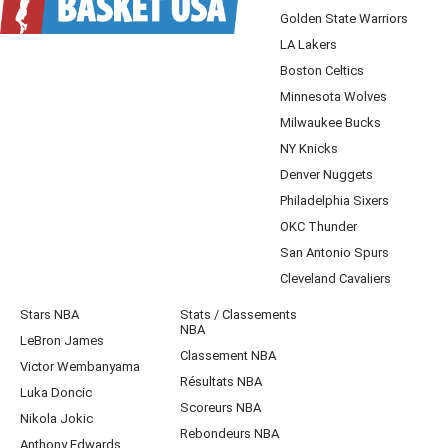
Golden State Warriors
LA Lakers
Boston Celtics
Minnesota Wolves
Milwaukee Bucks
NY Knicks
Denver Nuggets
Philadelphia Sixers
OKC Thunder
San Antonio Spurs
Cleveland Cavaliers
Stars NBA
Stats / Classements
NBA
LeBron James
Classement NBA
Victor Wembanyama
Résultats NBA
Luka Doncic
Scoreurs NBA
Nikola Jokic
Rebondeurs NBA
Anthony Edwards