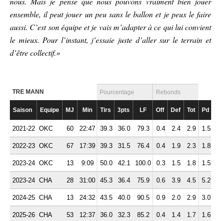
nous. Mais je pense que nous pouvons vraiment bien jouer
ensemble, il peut jouer un peu sans le ballon et je peux le faire
aussi. C’est son équipe et je vais m’adapter à ce qui lui convient
le mieux. Pour l’instant, j’essaie juste d’aller sur le terrain et
d’être collectif.»
TRE MANN
Pourcentage
Rebonds
Saison
Equipe
MJ
Min
Tirs
3pts
LF
Off
Def
Tot
Pd
F
2021-22
OKC
60
22:47
39.3
36.0
79.3
0.4
2.4
2.9
1.5
1
2022-23
OKC
67
17:39
39.3
31.5
76.4
0.4
1.9
2.3
1.8
1
2023-24
OKC
13
9:09
50.0
42.1
100.0
0.3
1.5
1.8
1.5
0
2023-24
CHA
28
31:00
45.3
36.4
75.9
0.6
3.9
4.5
5.2
1
2024-25
CHA
13
24:32
43.5
40.0
90.5
0.9
2.0
2.9
3.0
1
2025-26
CHA
53
12:37
36.0
32.3
85.2
0.4
1.4
1.7
1.6
1