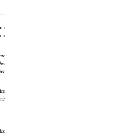
 ou
i a
eur
des
uer
les
ine
des