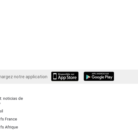
hargez notre application
Android
: noticias de
o
il
ifs France
ifs Afrique