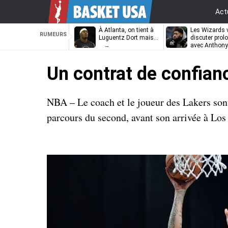
Act
À Atlanta, on tient à
Les Wizards 
RUMEURS
Luguentz Dort mais…
discuter prol
avec Anthony
Davis
Un contrat de confian
NBA – Le coach et le joueur des Lakers sont
parcours du second, avant son arrivée à Los