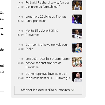
Portrait | Rashard Lewis, l’un des
Hier
pionniers du “stretch four”
17:40
tés
Le numéro 25 d’Alyssa Thomas
Hier
es.
retiré par le Sun
16:43
elé
Monta Ellis devient GM à
Hier
Je
l’université
15:39
Garrison Mathews s’envole pour
Hier
 de
l’Italie
14:30
Le 8 août 1992, la « Dream Team »
Hier
achève son chef d’œuvre de
13:45
ent
Barcelone
ais
Darko Rajakovic favorable à un
Hier
rapprochement NBA – Euroleague
12:50
Afficher les actus NBA suivantes