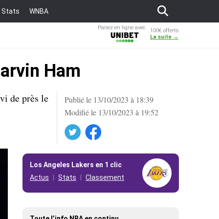
Stats
WNBA
Pariez en ligne avec
100€ offerts
Unibet
La suite →
Darvin Ham
vi de près le
Publié le 13/10/2023 à 18:39
Modifié le 13/10/2023 à 19:52
Twitter
Facebook
Los Angeles Lakers en 1 clic
Actus
Stats
Classement
Toute l’info NBA en continu