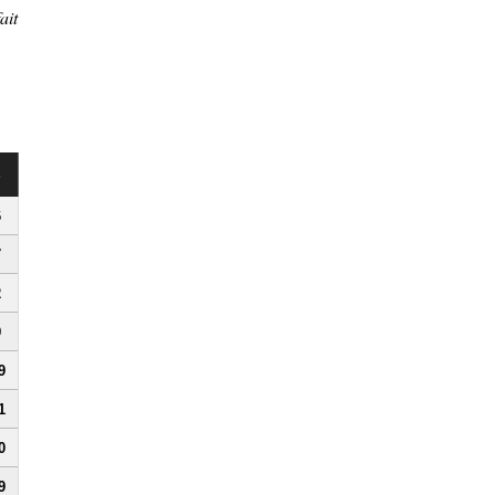
ait
s
6
7
2
9
9
1
0
9