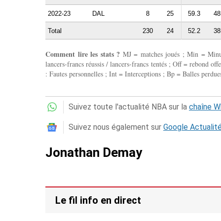
2022-23
DAL
8
25
59.3
48
Total
230
24
52.2
38
Comment lire les stats ?
MJ = matches joués ; Min = Minutes
lancers-francs réussis / lancers-francs tentés ; Off = rebond of
: Fautes personnelles ; Int = Interceptions ; Bp = Balles perdues
Suivez toute l'actualité NBA sur la
chaîne 
Suivez nous également sur
Google Actualit
Jonathan Demay
Le fil info en direct