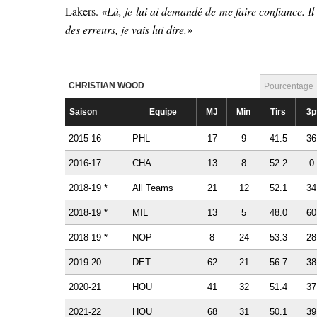
Lakers.
«Là, je lui ai demandé de me faire confiance. Il s
des erreurs, je vais lui dire.»
CHRISTIAN WOOD
Pourcentage
Saison
Equipe
MJ
Min
Tirs
3p
2015-16
PHL
17
9
41.5
36
2016-17
CHA
13
8
52.2
0
2018-19 *
All Teams
21
12
52.1
34
2018-19 *
MIL
13
5
48.0
60
2018-19 *
NOP
8
24
53.3
28
2019-20
DET
62
21
56.7
38
2020-21
HOU
41
32
51.4
37
2021-22
HOU
68
31
50.1
39