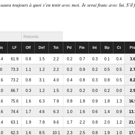
aura toujours à quoi s’en tenir avec moi. Je serai franc avec lui. S’il f
Rebonds
ts
LF
Off
Def
Tot
Pd
Fte
Int
Bp
Ct
Pt
.4
61.9
0.8
1.5
2.2
0.2
0.7
0.3
0.1
0.4
3.
.0
73.3
1.1
1.2
2.2
0.2
0.9
0.2
0.5
0.5
2.
.6
73.2
0.8
3.1
4.0
0.4
0.8
0.3
0.8
0.5
8.
.0
66.7
0.3
1.2
1.5
0.2
0.2
0.0
0.2
0.0
2.
.6
75.6
1.6
6.3
7.9
0.8
1.8
0.9
1.8
1.3
16.
.6
74.4
1.7
4.6
6.3
1.0
1.6
0.6
1.4
0.9
13.
.4
63.1
1.9
7.8
9.6
1.7
2.2
0.8
2.0
1.2
21.
.0
62.3
1.6
8.5
10.1
2.3
2.5
0.8
1.9
1.0
17.