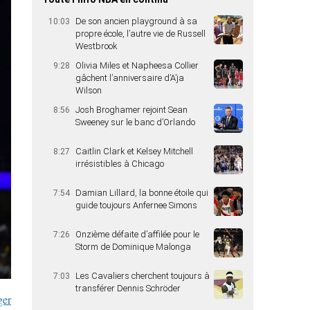
De son ancien playground à sa
10:03
propre école, l’autre vie de Russell
Westbrook
Olivia Miles et Napheesa Collier
9:28
gâchent l’anniversaire d’A’ja
Wilson
Josh Broghamer rejoint Sean
8:56
Sweeney sur le banc d’Orlando
Caitlin Clark et Kelsey Mitchell
8:27
irrésistibles à Chicago
Damian Lillard, la bonne étoile qui
7:54
guide toujours Anfernee Simons
Onzième défaite d’affilée pour le
7:26
Storm de Dominique Malonga
Les Cavaliers cherchent toujours à
7:03
transférer Dennis Schröder
ger