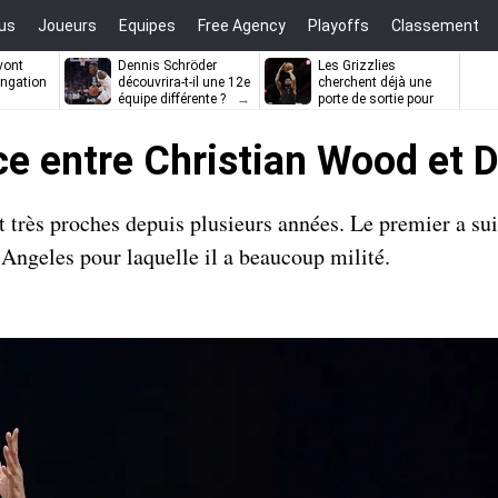
us
Joueurs
Equipes
Free Agency
Playoffs
Classement
vont
Dennis Schröder
Les Grizzlies
ongation
découvrira-t-il une 12e
cherchent déjà une
équipe différente ?
porte de sortie pour
D’Angelo Russell
ce entre Christian Wood et 
 très proches depuis plusieurs années. Le premier a sui
 Angeles pour laquelle il a beaucoup milité.