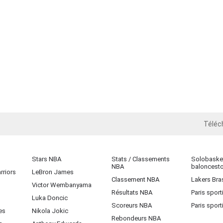
Téléc
iOS
Stars NBA
Stats / Classements
Solobasket
NBA
baloncest
rriors
LeBron James
Classement NBA
Lakers Bras
Victor Wembanyama
Résultats NBA
Paris sport
Luka Doncic
Scoreurs NBA
Paris sport
es
Nikola Jokic
Rebondeurs NBA