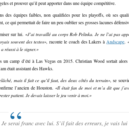
ngeles et prouver qu’il peut apporter dans une équipe compétitive.
ns des équipes faibles, non qualifiées pour les playoffs, où ses quali
nt, ce qui permettait de faire un peu oublier ses grosses lacunes défensiv
iser sur lui.
«J’ai travaillé au corps Rob Pelinka. Je ne l’ai pas app
voyais souvent des textos»,
raconte le coach des Lakers à
Andscape
.
«
a réussi à le signer.»
is un camp d’été à Las Vegas en 2015. Christian Wood sortait alors
Ham était assistant des Hawks.
lâché, mais il fait ce qu’il faut, des deux côtés du terrain»,
se souvi
onfirme l’ancien de Houston.
«Il était fan de moi et m’a dit que j’av
ter patient. Je devais laisser le jeu venir à moi.»
e serai franc avec lui. S’il fait des erreurs, je vais lui