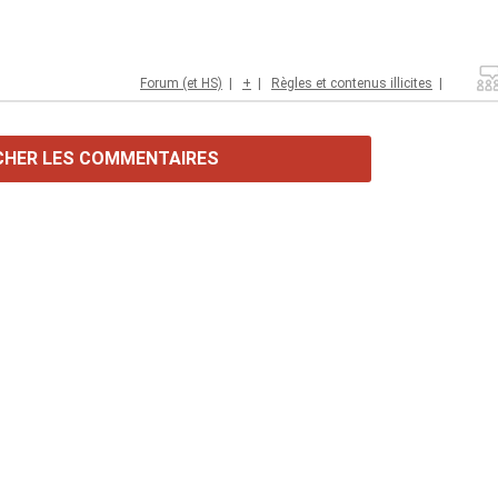
Forum (et HS)
|
+
|
Règles et contenus illicites
|
CHER LES COMMENTAIRES