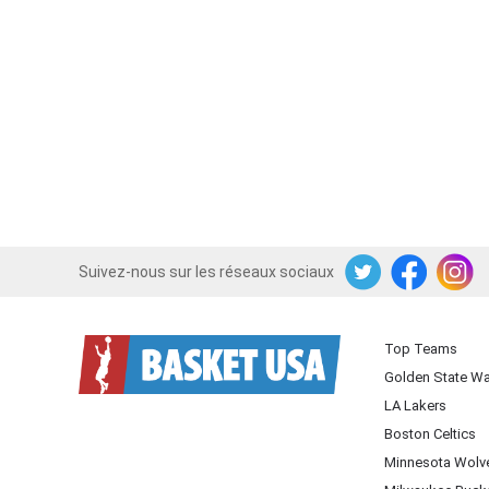
Suivez-nous sur les réseaux sociaux
Twitter
Facebook
Instagram
Top Teams
Golden State Wa
LA Lakers
Boston Celtics
Minnesota Wolv