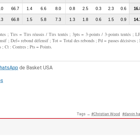
.0
66.7
1.4
6.6
8.0
0.8
2.5
0.3
2.3
0.6
16.
.3
66.8
1.5
5.8
7.3
1.3
1.8
0.6
1.5
0.9
14.
 ; Tirs = Tirs réussis / Tirs tentés ; 3pts = 3-points / 3-points tentés ; L
fensif ; Def= rebond défensif ; Tot = Total des rebonds ; Pd = passes décisives ; 
 ; Ct : Contres ; Pts = Points.
WhatsApp
de Basket USA
és
Tags →
Christian Wood
darvin h