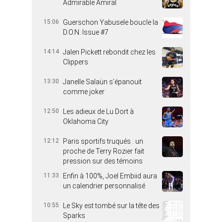
Admirable Amiral
15:06
Guerschon Yabusele boucle la
D.O.N. Issue #7
14:14
Jalen Pickett rebondit chez les
Clippers
13:30
Janelle Salaün s’épanouit
comme joker
12:50
Les adieux de Lu Dort à
Oklahoma City
12:12
Paris sportifs truqués : un
proche de Terry Rozier fait
pression sur des témoins
11:33
Enfin à 100%, Joel Embiid aura
un calendrier personnalisé
10:55
Le Sky est tombé sur la tête des
Sparks