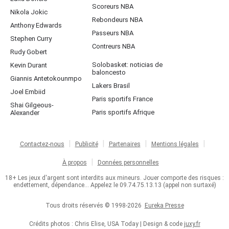
Scoreurs NBA
Nikola Jokic
Rebondeurs NBA
Anthony Edwards
Passeurs NBA
Stephen Curry
Contreurs NBA
Rudy Gobert
Solobasket: noticias de
Kevin Durant
baloncesto
Giannis Antetokounmpo
Lakers Brasil
Joel Embiid
Paris sportifs France
Shai Gilgeous-
Paris sportifs Afrique
Alexander
Contactez-nous
Publicité
Partenaires
Mentions légales
À propos
Données personnelles
18+ Les jeux d'argent sont interdits aux mineurs. Jouer comporte des risques :
endettement, dépendance... Appelez le 09.74.75.13.13 (appel non surtaxé)
Tous droits réservés © 1998-2026
Eureka Presse
Crédits photos : Chris Elise, USA Today | Design & code
juxy.fr