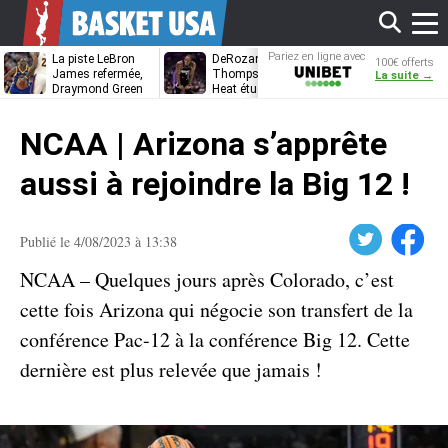
Affi
Pariez en ligne avec
La piste LeBron
DeRozan, Beal,
Kentavious
100€ offerts
Unibet
James refermée,
Thompson… Le
Caldwell-Pope
La suite →
Draymond Green
Heat étudie ses
à retrouver L
va pouvoir rempiler
options
James à
le
à Golden State
Philadelphie ?
NCAA | Arizona s’apprête
men
aussi à rejoindre la Big 12 !
Twitter
Facebook
Publié le 4/08/2023 à 13:38
NCAA – Quelques jours après Colorado, c’est
cette fois Arizona qui négocie son transfert de la
conférence Pac-12 à la conférence Big 12. Cette
dernière est plus relevée que jamais !