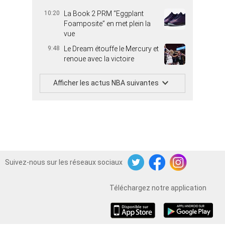
10:20
La Book 2 PRM “Eggplant
Foamposite” en met plein la
vue
9:48
Le Dream étouffe le Mercury et
renoue avec la victoire
Afficher les actus NBA suivantes
Suivez-nous sur les réseaux sociaux
Twitter
Facebook
Instagram
Téléchargez notre application
iOS
Android