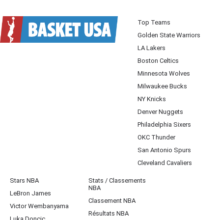
Top Teams
Golden State Warriors
LA Lakers
Boston Celtics
Minnesota Wolves
Milwaukee Bucks
NY Knicks
Denver Nuggets
Philadelphia Sixers
OKC Thunder
San Antonio Spurs
Cleveland Cavaliers
Stars NBA
Stats / Classements
NBA
LeBron James
Classement NBA
Victor Wembanyama
Résultats NBA
Luka Doncic