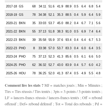
2017-18
GS
68
34:11
51.6
41.9
88.9
0.5
6.4
6.8
5.4
2.
2018-19
GS
78
34:38
52.1
35.3
88.5
0.4
5.9
6.4
5.9
2.
2020-21
BKN
35
33:03
53.7
45.0
88.2
0.4
6.7
7.1
5.6
2.
2021-22
BKN
55
37:13
51.8
38.3
91.0
0.5
6.9
7.4
6.4
2.
2022-23
BKN
39
35:58
55.9
37.6
93.4
0.4
6.4
6.7
5.3
2.
2022-23
PHO
8
33:38
57.0
53.7
83.3
0.4
6.0
6.4
3.5
0.
2023-24
PHO
75
37:13
52.3
41.3
85.6
0.5
6.1
6.6
5.0
1.
2024-25
PHO
62
36:32
52.7
43.0
83.9
0.4
5.7
6.0
4.2
1.
2025-26
HOU
78
36:25
52.0
41.3
87.4
0.5
4.9
5.5
4.8
1.
Comment lire les stats ?
MJ = matches joués ; Min = Minutes ;
Tirs = Tirs réussis / Tirs tentés ; 3pts = 3-points / 3-points tentés ;
LF = lancers-francs réussis / lancers-francs tentés ; Off = rebond
offensif ; Def= rebond défensif ; Tot = Total des rebonds ; Pd =