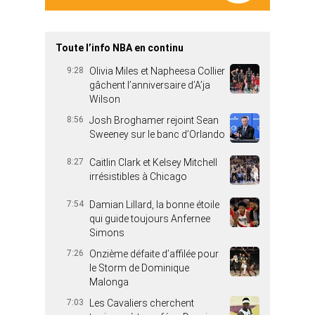
Toute l’info NBA en continu
9:28
Olivia Miles et Napheesa Collier
gâchent l’anniversaire d’A’ja
Wilson
8:56
Josh Broghamer rejoint Sean
Sweeney sur le banc d’Orlando
8:27
Caitlin Clark et Kelsey Mitchell
irrésistibles à Chicago
7:54
Damian Lillard, la bonne étoile
qui guide toujours Anfernee
Simons
7:26
Onzième défaite d’affilée pour
le Storm de Dominique
Malonga
7:03
Les Cavaliers cherchent