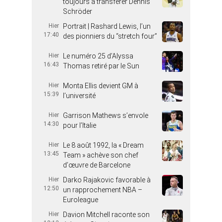
toujours à transférer Dennis
Schröder
Hier
Portrait | Rashard Lewis, l’un
17:40
des pionniers du “stretch four”
Hier
Le numéro 25 d’Alyssa
16:43
Thomas retiré par le Sun
Hier
Monta Ellis devient GM à
15:39
l’université
Hier
Garrison Mathews s’envole
14:30
pour l’Italie
Hier
Le 8 août 1992, la « Dream
13:45
Team » achève son chef
d’œuvre de Barcelone
Hier
Darko Rajakovic favorable à
12:50
un rapprochement NBA –
Euroleague
Hier
Davion Mitchell raconte son