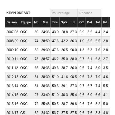
KEVIN DURANT
Pourcentage
Rebonds
Saison
Equipe
MJ
Min
Tirs
3pts
LF
Off
Def
Tot
Pd
Fte
2007-08
OKC
80
34:36
43.0
28.8
87.3
0.9
3.5
4.4
2.4
1.
2008-09
OKC
74
38:59
47.6
42.2
86.3
1.0
5.5
6.5
2.8
1.
2009-10
OKC
82
39:30
47.6
36.5
90.0
1.3
6.3
7.6
2.8
2.
2010-11
OKC
78
38:57
46.2
35.0
88.0
0.7
6.1
6.8
2.7
2.
2011-12
OKC
66
38:35
49.6
38.7
86.0
0.6
7.4
8.0
3.5
2.
2012-13
OKC
81
38:30
51.0
41.6
90.5
0.6
7.3
7.9
4.6
1.
2013-14
OKC
81
38:33
50.3
39.1
87.3
0.7
6.7
7.4
5.5
2.
2014-15
OKC
27
33:49
51.0
40.3
85.4
0.6
6.0
6.6
4.1
1.
2015-16
OKC
72
35:48
50.5
38.7
89.8
0.6
7.6
8.2
5.0
1.
2016-17
GS
62
34:32
53.7
37.5
87.5
0.6
7.6
8.3
4.8
1.