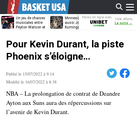
Affi
Pariez en ligne avec
Un jeu de chaises
Minnesota cible
Les Pelicans
100€ offerts
Unibet
musicales entre
aussi Jonathan
reviennent à l
La suite →
Peyton Watson et
Kuminga
charge pour
Jonathan
Bennedict
le
Kuminga ?
Mathurin
Pour Kevin Durant, la piste
men
Phoenix s’éloigne…
Twitter
Facebook
Publié le 15/07/2022 à 9:14
Modifié le 16/07/2022 à 8:38
NBA – La prolongation de contrat de Deandre
Ayton aux Suns aura des répercussions sur
l’avenir de Kevin Durant.