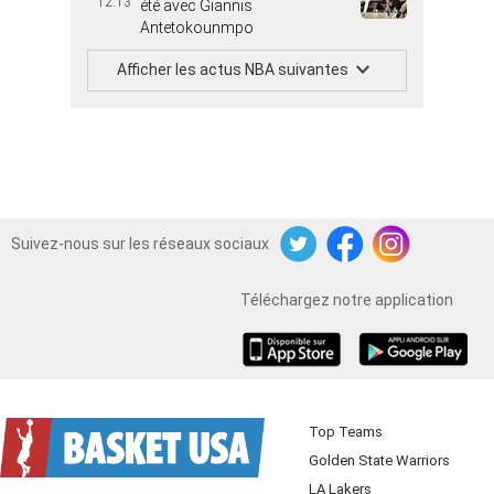
12:13
été avec Giannis
Antetokounmpo
Afficher les actus NBA suivantes
Suivez-nous sur les réseaux sociaux
Twitter
Facebook
Instagram
Téléchargez notre application
iOS
Android
Top Teams
Golden State Warriors
LA Lakers