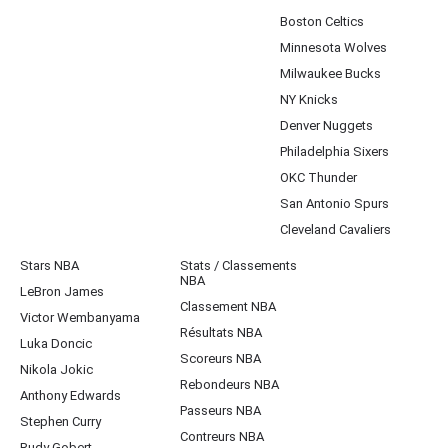
Boston Celtics
Minnesota Wolves
Milwaukee Bucks
NY Knicks
Denver Nuggets
Philadelphia Sixers
OKC Thunder
San Antonio Spurs
Cleveland Cavaliers
Stars NBA
Stats / Classements
NBA
LeBron James
Classement NBA
Victor Wembanyama
Résultats NBA
Luka Doncic
Scoreurs NBA
Nikola Jokic
Rebondeurs NBA
Anthony Edwards
Passeurs NBA
Stephen Curry
Contreurs NBA
Rudy Gobert