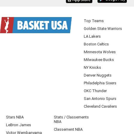
Top Teams
Golden State Warriors
LA Lakers
Boston Celtics
Minnesota Wolves
Milwaukee Bucks
NY Knicks
Denver Nuggets
Philadelphia Sixers
OKC Thunder
San Antonio Spurs
Cleveland Cavaliers
Stars NBA
Stats / Classements
NBA
LeBron James
Classement NBA
Victor Wembanyama