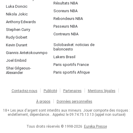
Résultats NBA
Luka Doncic
Scoreurs NBA
Nikola Jokic
Rebondeurs NBA
Anthony Edwards
Passeurs NBA
Stephen Curry
Contreurs NBA
Rudy Gobert
Solobasket: noticias de
Kevin Durant
baloncesto
Giannis Antetokounmpo
Lakers Brasil
Joel Embiid
Paris sportifs France
Shai Gilgeous-
Paris sportifs Afrique
Alexander
Contactez-nous
Publicité
Partenaires
Mentions légales
À propos
Données personnelles
18+ Les jeux d'argent sont interdits aux mineurs. Jouer comporte des risques :
endettement, dépendance... Appelez le 09.74.75.13.13 (appel non surtaxé)
Tous droits réservés © 1998-2026
Eureka Presse