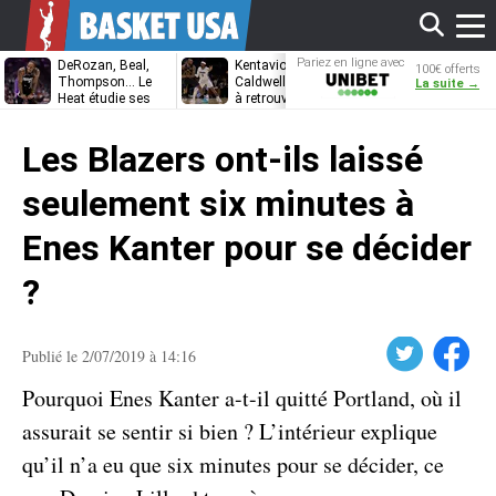
Affi
Pariez en ligne avec
DeRozan, Beal,
Kentavious
Jonathan
100€ offerts
Unibet
Thompson… Le
Caldwell-Pope prêt
Kuminga, le p
La suite →
Heat étudie ses
à retrouver LeBron
des Cavaliers
options
James à
le
Philadelphie ?
Les Blazers ont-ils laissé
men
seulement six minutes à
Enes Kanter pour se décider
?
Twitter
Facebook
Publié le 2/07/2019 à 14:16
Pourquoi Enes Kanter a-t-il quitté Portland, où il
assurait se sentir si bien ? L’intérieur explique
qu’il n’a eu que six minutes pour se décider, ce