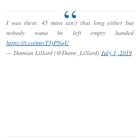
I was there. 45 mins ain’t that long either but
nobody wana be left empty handed
https://t.co/mtvT3jPNqU
— Damian Lillard (@Dame_Lillard)
July 1, 2019