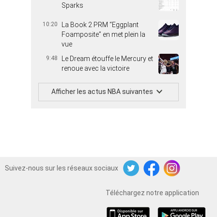
Sparks
10:20
La Book 2 PRM “Eggplant
Foamposite” en met plein la
vue
9:48
Le Dream étouffe le Mercury et
renoue avec la victoire
Afficher les actus NBA suivantes
Suivez-nous sur les réseaux sociaux
Twitter
Facebook
Instagram
Téléchargez notre application
iOS
Android