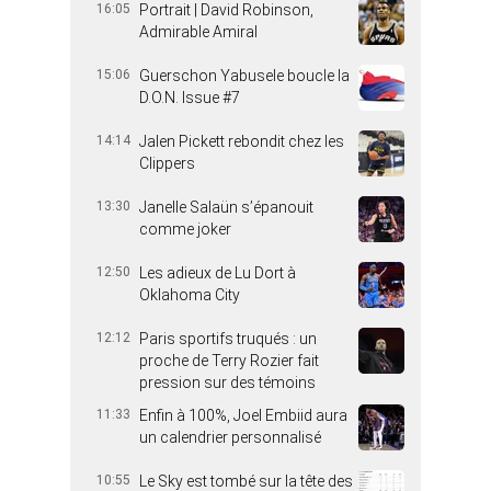
16:05
Portrait | David Robinson,
Admirable Amiral
15:06
Guerschon Yabusele boucle la
D.O.N. Issue #7
14:14
Jalen Pickett rebondit chez les
Clippers
13:30
Janelle Salaün s’épanouit
comme joker
12:50
Les adieux de Lu Dort à
Oklahoma City
12:12
Paris sportifs truqués : un
proche de Terry Rozier fait
pression sur des témoins
11:33
Enfin à 100%, Joel Embiid aura
un calendrier personnalisé
10:55
Le Sky est tombé sur la tête des