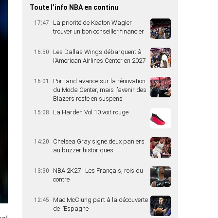
Toute l’info NBA en continu
La priorité de Keaton Wagler :
17:47
trouver un bon conseiller financier
Les Dallas Wings débarquent à
16:50
l’American Airlines Center en 2027
Portland avance sur la rénovation
16:01
du Moda Center, mais l’avenir des
Blazers reste en suspens
La Harden Vol.10 voit rouge
15:08
Chelsea Gray signe deux paniers
14:20
au buzzer historiques
NBA 2K27 | Les Français, rois du
13:30
contre
Mac McClung part à la découverte
12:45
de l’Espagne
vel