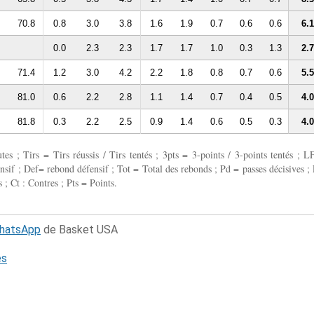
70.8
0.8
3.0
3.8
1.6
1.9
0.7
0.6
0.6
6.1
0.0
2.3
2.3
1.7
1.7
1.0
0.3
1.3
2.7
71.4
1.2
3.0
4.2
2.2
1.8
0.8
0.7
0.6
5.5
81.0
0.6
2.2
2.8
1.1
1.4
0.7
0.4
0.5
4.0
81.8
0.3
2.2
2.5
0.9
1.4
0.6
0.5
0.3
4.0
 ; Tirs = Tirs réussis / Tirs tentés ; 3pts = 3-points / 3-points tentés ; L
fensif ; Def= rebond défensif ; Tot = Total des rebonds ; Pd = passes décisives ; 
 ; Ct : Contres ; Pts = Points.
WhatsApp
de Basket USA
és