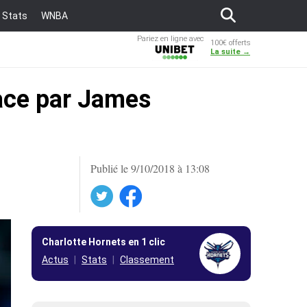
Stats
WNBA
Pariez en ligne avec
100€ offerts
Unibet
La suite →
lace par James
Publié le 9/10/2018 à 13:08
Twitter
Facebook
Charlotte Hornets en 1 clic
Actus
Stats
Classement