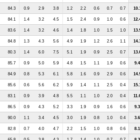
84.3
0.9
2.9
3.8
1.2
2.2
0.6
0.7
0.7
10.
84.1
1.4
3.2
4.5
1.5
2.4
0.9
1.0
0.6
12.
83.6
1.4
3.2
4.6
1.4
1.8
1.0
1.5
1.0
13.
84.8
1.3
4.3
5.6
4.9
1.9
1.2
2.6
1.1
14.
80.3
1.4
6.0
7.5
5.1
1.9
0.9
2.5
0.7
13.
85.7
0.9
5.0
5.9
4.8
1.5
1.1
1.9
0.6
9.4
84.9
0.8
5.3
6.1
5.8
1.6
0.9
2.9
0.6
14.
85.6
0.6
5.6
6.2
5.9
1.4
1.1
2.5
0.4
15.
83.1
0.9
3.9
4.8
5.5
1.1
1.0
2.0
0.4
11.
86.5
0.9
4.3
5.2
3.3
1.9
0.9
1.6
0.6
9.3
90.0
1.1
3.4
4.5
3.0
1.9
0.8
1.0
0.4
3.6
82.8
0.7
4.0
4.7
2.2
1.5
1.0
0.8
0.6
8.1
65.8
0.5
3.8
4.3
1.7
1.4
1.0
0.7
0.7
8.3