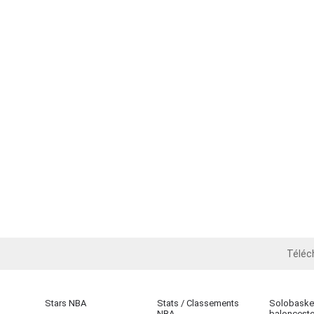
Téléc
iOS
Stars NBA
Stats / Classements
Solobasket
NBA
baloncest