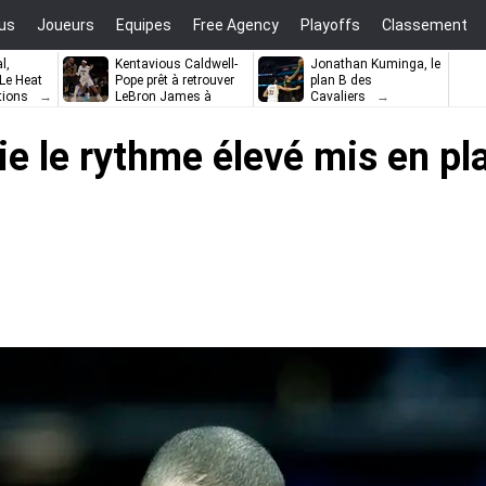
us
Joueurs
Equipes
Free Agency
Playoffs
Classement
l,
Kentavious Caldwell-
Jonathan Kuminga, le
e Heat
Pope prêt à retrouver
plan B des
tions
LeBron James à
Cavaliers
Philadelphie ?
e le rythme élevé mis en p