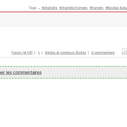
Tags →
charlotte
charlotte hornets
hornets
Nicolas Bat
Forum (et HS)
|
+
|
Règles et contenus illicites
|
0 commentaire
her les commentaires