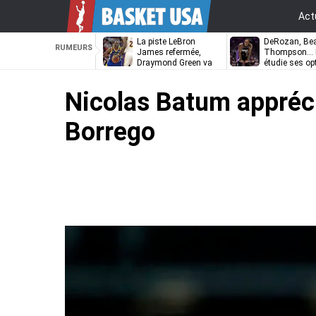
Act
La piste LeBron
DeRozan, Bea
RUMEURS
James refermée,
Thompson… L
Draymond Green va
étudie ses op
pouvoir rempiler à
Golden State
Nicolas Batum appréci
Borrego