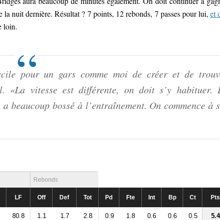
ridges aura beaucoup de minutes également. On doit continuer à gag
la nuit dernière. Résultat ? 7 points, 12 rebonds, 7 passes pour lui,
et 
 loin.
facile pour un gars comme moi de créer et de trouv
l. «La vitesse est différente, on doit s’y habituer. 
n a beaucoup bossé à l’entraînement. On commence à s
Rebonds
LF
Off
Def
Tot
Pd
Fte
Int
Bp
Ct
Pts
80.8
1.1
1.7
2.8
0.9
1.8
0.6
0.6
0.5
5.4