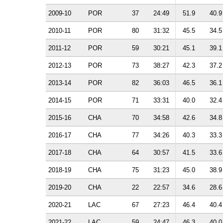
2009-10
POR
37
24:49
51.9
40.9
2010-11
POR
80
31:32
45.5
34.5
2011-12
POR
59
30:21
45.1
39.1
2012-13
POR
73
38:27
42.3
37.2
2013-14
POR
82
36:03
46.5
36.1
2014-15
POR
71
33:31
40.0
32.4
2015-16
CHA
70
34:58
42.6
34.8
2016-17
CHA
77
34:26
40.3
33.3
2017-18
CHA
64
30:57
41.5
33.6
2018-19
CHA
75
31:23
45.0
38.9
2019-20
CHA
22
22:57
34.6
28.6
2020-21
LAC
67
27:23
46.4
40.4
2021-22
LAC
59
24:47
46.3
40.0