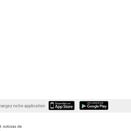
hargez notre application
Android
: noticias de
o