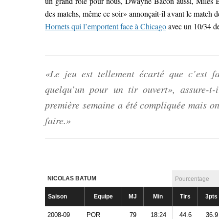
un grand rôle pour nous, Dwayne Bacon aussi, Miles B
des matchs, même ce soir» annonçait-il avant le match de 
Hornets qui l’emportent face à Chicago
avec un 10/34 de
«Le jeu est tellement écarté que c’est 
quelqu’un pour un tir ouvert», assure-t-i
première semaine a été compliquée mais o
faire.»
NICOLAS BATUM
Pourcentage
Saison
Equipe
MJ
Min
Tirs
3pts
2008-09
POR
79
18:24
44.6
36.9