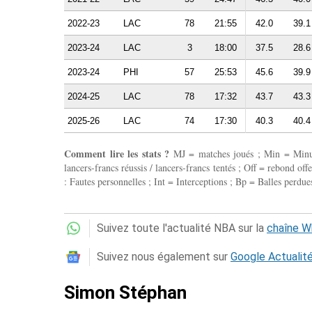
2022-23
LAC
78
21:55
42.0
39.1
2023-24
LAC
3
18:00
37.5
28.6
2023-24
PHI
57
25:53
45.6
39.9
2024-25
LAC
78
17:32
43.7
43.3
2025-26
LAC
74
17:30
40.3
40.4
Comment lire les stats ?
MJ = matches joués ; Min = Minutes
lancers-francs réussis / lancers-francs tentés ; Off = rebond of
: Fautes personnelles ; Int = Interceptions ; Bp = Balles perdues
Suivez toute l'actualité NBA sur la
chaîne 
Suivez nous également sur
Google Actualit
Simon Stéphan