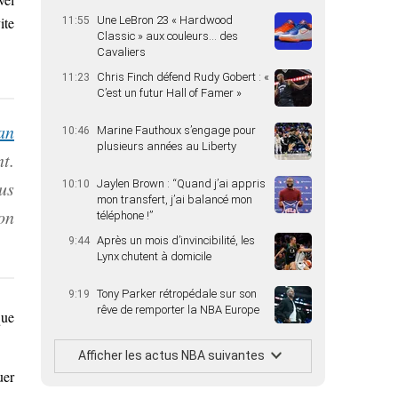
Une LeBron 23 « Hardwood
ite
11:55
Classic » aux couleurs… des
Cavaliers
Chris Finch défend Rudy Gobert : «
11:23
C’est un futur Hall of Famer »
an
Marine Fauthoux s’engage pour
10:46
plusieurs années au Liberty
t.
Jaylen Brown : “Quand j’ai appris
us
10:10
mon transfert, j’ai balancé mon
on
téléphone !”
Après un mois d’invincibilité, les
9:44
Lynx chutent à domicile
Tony Parker rétropédale sur son
9:19
rêve de remporter la NBA Europe
que
Afficher les actus NBA suivantes
uer