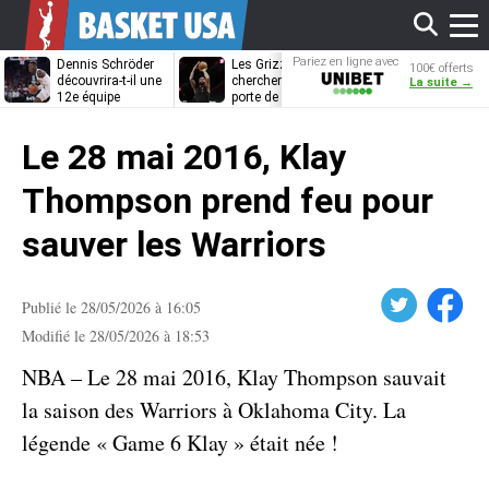
Affi
Pariez en ligne avec
Dennis Schröder
Les Grizzlies
Dwane Casey
100€ offerts
Unibet
découvrira-t-il une
cherchent déjà une
bientôt coach
La suite →
12e équipe
porte de sortie
Rome ?
différente ?
pour D’Angelo
le
Russell
Le 28 mai 2016, Klay
men
Thompson prend feu pour
sauver les Warriors
Twitter
Facebook
Publié le 28/05/2026 à 16:05
Modifié le 28/05/2026 à 18:53
NBA – Le 28 mai 2016, Klay Thompson sauvait
la saison des Warriors à Oklahoma City. La
légende « Game 6 Klay » était née !