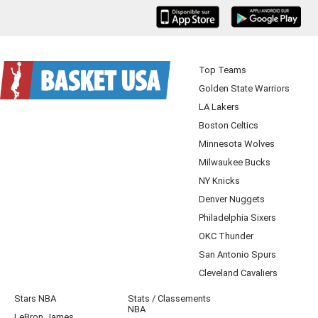
iOS
Android
Top Teams
Golden State Warriors
LA Lakers
Boston Celtics
Minnesota Wolves
Milwaukee Bucks
NY Knicks
Denver Nuggets
Philadelphia Sixers
OKC Thunder
San Antonio Spurs
Cleveland Cavaliers
Stars NBA
Stats / Classements
NBA
LeBron James