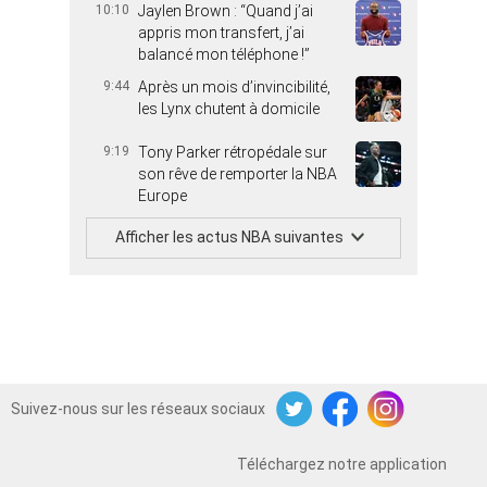
10:10
Jaylen Brown : “Quand j’ai
appris mon transfert, j’ai
balancé mon téléphone !”
9:44
Après un mois d’invincibilité,
les Lynx chutent à domicile
9:19
Tony Parker rétropédale sur
son rêve de remporter la NBA
Europe
Afficher les actus NBA suivantes
Suivez-nous sur les réseaux sociaux
Twitter
Facebook
Instagram
Téléchargez notre application