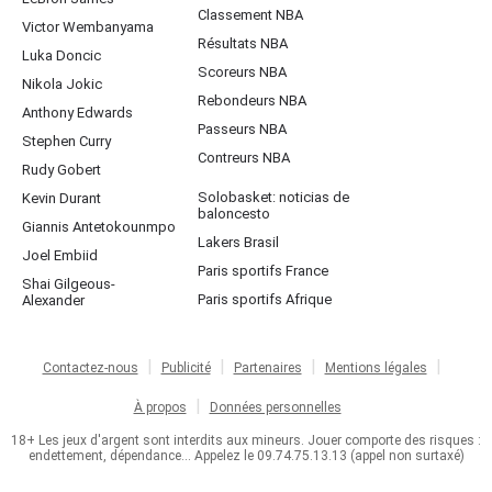
Classement NBA
Victor Wembanyama
Résultats NBA
Luka Doncic
Scoreurs NBA
Nikola Jokic
Rebondeurs NBA
Anthony Edwards
Passeurs NBA
Stephen Curry
Contreurs NBA
Rudy Gobert
Solobasket: noticias de
Kevin Durant
baloncesto
Giannis Antetokounmpo
Lakers Brasil
Joel Embiid
Paris sportifs France
Shai Gilgeous-
Paris sportifs Afrique
Alexander
Contactez-nous
Publicité
Partenaires
Mentions légales
À propos
Données personnelles
18+ Les jeux d'argent sont interdits aux mineurs. Jouer comporte des risques :
endettement, dépendance... Appelez le 09.74.75.13.13 (appel non surtaxé)