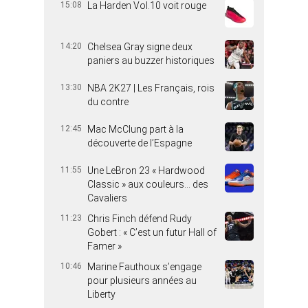
15:08
La Harden Vol.10 voit rouge
14:20
Chelsea Gray signe deux
paniers au buzzer historiques
13:30
NBA 2K27 | Les Français, rois
du contre
12:45
Mac McClung part à la
découverte de l’Espagne
11:55
Une LeBron 23 « Hardwood
Classic » aux couleurs… des
Cavaliers
11:23
Chris Finch défend Rudy
Gobert : « C’est un futur Hall of
Famer »
10:46
Marine Fauthoux s’engage
pour plusieurs années au
Liberty