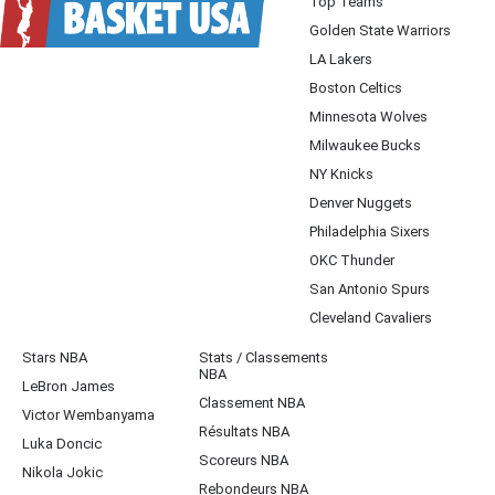
Top Teams
Golden State Warriors
LA Lakers
Boston Celtics
Minnesota Wolves
Milwaukee Bucks
NY Knicks
Denver Nuggets
Philadelphia Sixers
OKC Thunder
San Antonio Spurs
Cleveland Cavaliers
Stars NBA
Stats / Classements
NBA
LeBron James
Classement NBA
Victor Wembanyama
Résultats NBA
Luka Doncic
Scoreurs NBA
Nikola Jokic
Rebondeurs NBA