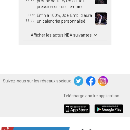
12:12
proche de Terry Rozier fait
pression sur des témoins
Hier
Enfin à 100%, Joel Embiid aura
11:33
un calendrier personnalisé
Afficher les actus NBA suivantes
Suivez-nous sur les réseaux sociaux
Twitter
Facebook
Instagram
Téléchargez notre application
iOS
Android