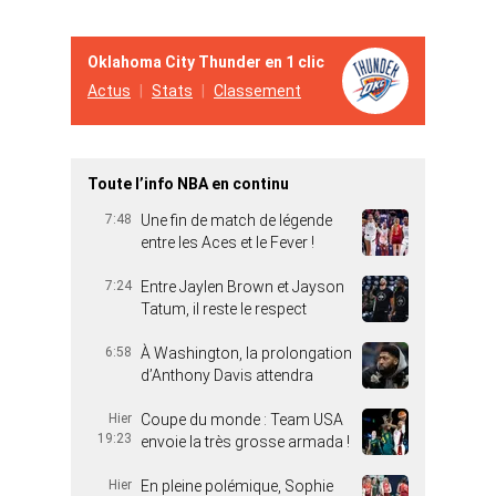
Oklahoma City Thunder en 1 clic
Actus
Stats
Classement
Toute l’info NBA en continu
7:48
Une fin de match de légende
entre les Aces et le Fever !
7:24
Entre Jaylen Brown et Jayson
Tatum, il reste le respect
6:58
À Washington, la prolongation
d’Anthony Davis attendra
Hier
Coupe du monde : Team USA
19:23
envoie la très grosse armada !
Hier
En pleine polémique, Sophie