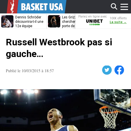
Affi
Pariez en ligne avec
Dennis Schröder
Les Grizzlies
Dwane Casey
100€ offerts
Unibet
découvrira-t-il une
cherchent déjà une
bientôt coach
La suite →
12e équipe
porte de sortie
Rome ?
différente ?
pour D’Angelo
le
Russell
Russell Westbrook pas si
men
gauche…
Twitter
Facebook
Publié le 10/03/2015 à 18:57