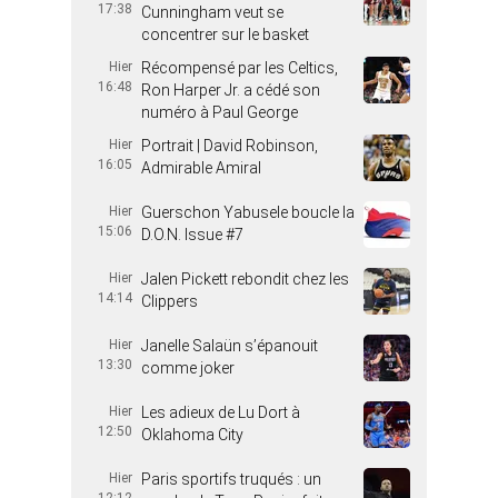
17:38
Cunningham veut se
concentrer sur le basket
Hier
Récompensé par les Celtics,
16:48
Ron Harper Jr. a cédé son
numéro à Paul George
Hier
Portrait | David Robinson,
16:05
Admirable Amiral
Hier
Guerschon Yabusele boucle la
15:06
D.O.N. Issue #7
Hier
Jalen Pickett rebondit chez les
14:14
Clippers
Hier
Janelle Salaün s’épanouit
13:30
comme joker
Hier
Les adieux de Lu Dort à
12:50
Oklahoma City
Hier
Paris sportifs truqués : un