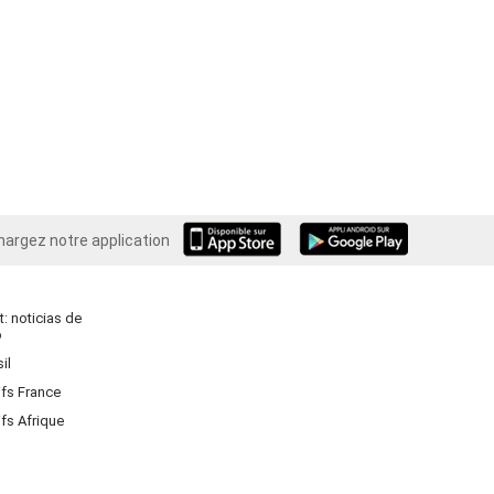
hargez notre application
Android
: noticias de
o
il
ifs France
ifs Afrique