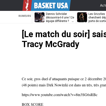
Act
Dennis Schröder
Les Grizzlies
RUMEURS
découvrira-t-il une 12e
cherchent déj
équipe différente ?
porte de sorti
D’Angelo Russ
[Le match du soir] sa
Tracy McGrady
Ce soir, gros duel d’attaquants puisque ce 2 décembre 2
(48 points) mais Dirk Nowitzki est dans un très, très gran
https://www.youtube.com/watch?v=8tn3SG6sRBc
BOX SCORE