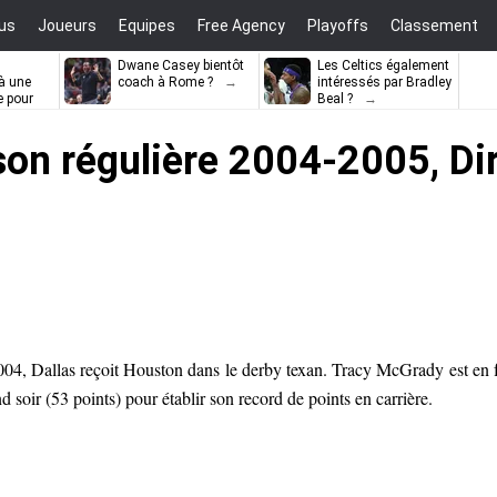
us
Joueurs
Equipes
Free Agency
Playoffs
Classement
Dwane Casey bientôt
Les Celtics également
à une
coach à Rome ?
intéressés par Bradley
e pour
Beal ?
ell
ison régulière 2004-2005, Di
004, Dallas reçoit Houston dans le derby texan. Tracy McGrady est en 
d soir (53 points) pour établir son record de points en carrière.