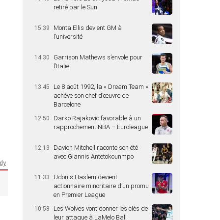
retiré par le Sun
Monta Ellis devient GM à
15:39
l’université
Garrison Mathews s’envole pour
14:30
l’Italie
Le 8 août 1992, la « Dream Team »
13:45
achève son chef d’œuvre de
Barcelone
Darko Rajakovic favorable à un
12:50
rapprochement NBA – Euroleague
Davion Mitchell raconte son été
12:13
avec Giannis Antetokounmpo
dy
Udonis Haslem devient
11:33
actionnaire minoritaire d’un promu
en Premier League
Les Wolves vont donner les clés de
10:58
leur attaque à LaMelo Ball