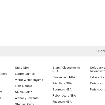
Téléc
iOS
Stars NBA
Stats / Classements
Solobasket
NBA
baloncest
rriors
LeBron James
Classement NBA
Lakers Bras
Victor Wembanyama
Résultats NBA
Paris sport
Luka Doncic
Scoreurs NBA
Paris sport
es
Nikola Jokic
Rebondeurs NBA
s
Anthony Edwards
Passeurs NBA
Stephen Curry