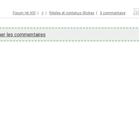
Forum (et HS)
|
+
|
Règles et contenus illicites
|
0 commentaire
her les commentaires