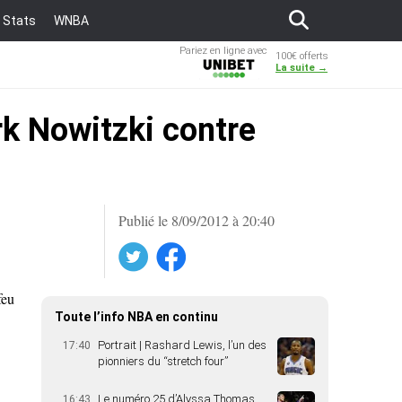
Stats
WNBA
Pariez en ligne avec
100€ offerts
Unibet
La suite →
rk Nowitzki contre
Publié le 8/09/2012 à 20:40
Twitter
Facebook
feu
Toute l’info NBA en continu
Portrait | Rashard Lewis, l’un des
17:40
pionniers du “stretch four”
Le numéro 25 d’Alyssa Thomas
16:43