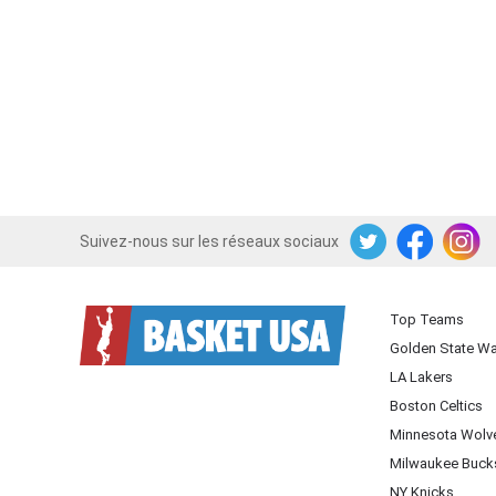
Suivez-nous sur les réseaux sociaux
Twitter
Facebook
Instagram
Top Teams
Golden State Wa
LA Lakers
Boston Celtics
Minnesota Wolv
Milwaukee Buck
NY Knicks