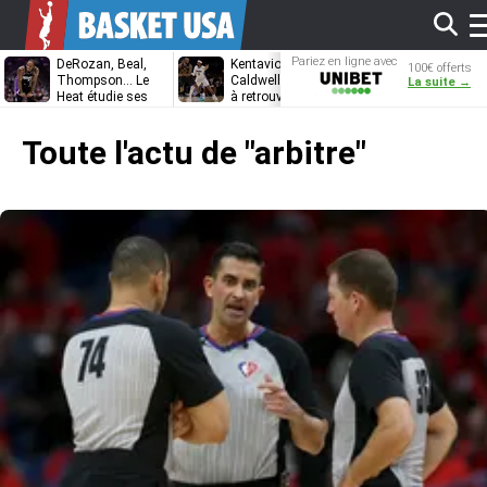
Af
Pariez en ligne avec
DeRozan, Beal,
Kentavious
Jonathan
100€ offerts
Unibet
Thompson… Le
Caldwell-Pope prêt
Kuminga, le p
La suite →
Heat étudie ses
à retrouver LeBron
des Cavaliers
options
James à
l
Philadelphie ?
Toute l'actu de
"arbitre"
m