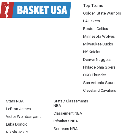
Top Teams
Golden State Warriors
LA Lakers
Boston Celtics
Minnesota Wolves
Milwaukee Bucks
NY Knicks
Denver Nuggets
Philadelphia Sixers
OKC Thunder
San Antonio Spurs
Cleveland Cavaliers
Stars NBA
Stats / Classements
NBA
LeBron James
Classement NBA
Victor Wembanyama
Résultats NBA
Luka Doncic
Scoreurs NBA
Nikola Jokic