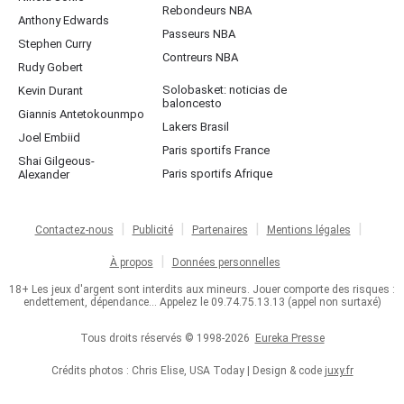
Rebondeurs NBA
Anthony Edwards
Passeurs NBA
Stephen Curry
Contreurs NBA
Rudy Gobert
Solobasket: noticias de
Kevin Durant
baloncesto
Giannis Antetokounmpo
Lakers Brasil
Joel Embiid
Paris sportifs France
Shai Gilgeous-
Paris sportifs Afrique
Alexander
Contactez-nous
Publicité
Partenaires
Mentions légales
À propos
Données personnelles
18+ Les jeux d'argent sont interdits aux mineurs. Jouer comporte des risques :
endettement, dépendance... Appelez le 09.74.75.13.13 (appel non surtaxé)
Tous droits réservés © 1998-2026
Eureka Presse
Crédits photos : Chris Elise, USA Today | Design & code
juxy.fr