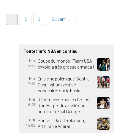
1
2
3
Suivant →
Toute l’info NBA en continu
Hier
Coupe du monde : Team USA
19:23
envoie la très grosse armada !
Hier
En pleine polémique, Sophie
17:38
Cunningham veut se
concentrer sur le basket
Hier
Récompensé par les Celtics,
16:48
Ron Harper Jr. a cédé son
numéro à Paul George
Hier
Portrait | David Robinson,
16:05
Admirable Amiral