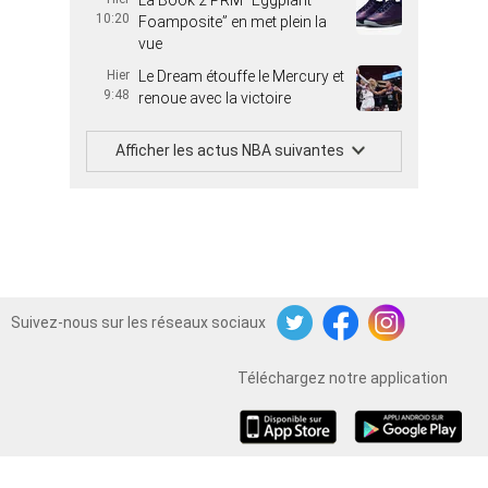
10:20
Foamposite” en met plein la
vue
Hier
Le Dream étouffe le Mercury et
9:48
renoue avec la victoire
Afficher les actus NBA suivantes
Suivez-nous sur les réseaux sociaux
Twitter
Facebook
Instagram
Téléchargez notre application
iOS
Android