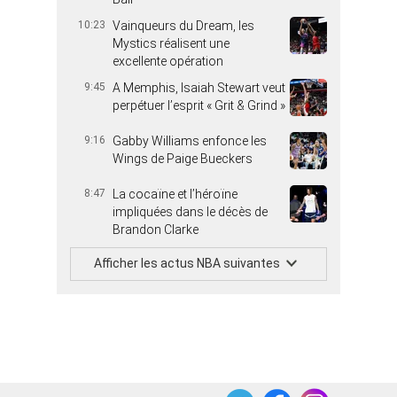
10:23
Vainqueurs du Dream, les
Mystics réalisent une
excellente opération
9:45
A Memphis, Isaiah Stewart veut
perpétuer l’esprit « Grit & Grind »
9:16
Gabby Williams enfonce les
Wings de Paige Bueckers
8:47
La cocaïne et l’héroïne
impliquées dans le décès de
Brandon Clarke
Afficher les actus NBA suivantes