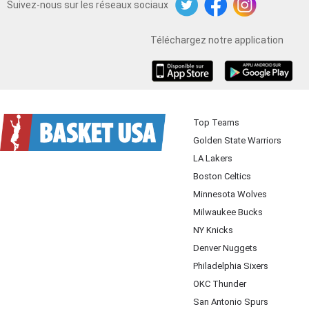
Suivez-nous sur les réseaux sociaux
Twitter
Facebook
Instagram
Téléchargez notre application
iOS
Android
Top Teams
Golden State Warriors
LA Lakers
Boston Celtics
Minnesota Wolves
Milwaukee Bucks
NY Knicks
Denver Nuggets
Philadelphia Sixers
OKC Thunder
San Antonio Spurs