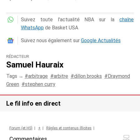
Suivez toute l'actualité NBA sur la
chaîne
WhatsApp
de Basket USA
Suivez nous également sur
Google Actualités
RÉDACTEUR
Samuel Hauraix
Tags →
arbitrage
arbitre
dillon brooks
Draymond
Green
stephen curry
Le fil info en direct
Forum (et HS)
|
+
|
Règles et contenus illicites
|
Commentaires