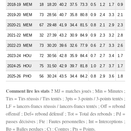
2018-19
MEM
18
18:20
40.2
37.5
73.3
0.5
1.2
1.7
0.9
2.
2019-20
MEM
73
28:56
40.7
35.8
80.8
0.9
2.4
3.3
2.1
3.
2020-21
MEM
67
29:48
41.9
34.4
81.5
0.8
2.1
2.9
2.3
3.
2021-22
MEM
32
27:39
43.2
30.9
84.9
0.9
2.3
3.2
2.8
3.
2022-23
MEM
73
30:20
39.6
32.6
77.9
0.6
2.7
3.3
2.6
3.
2023-24
HOU
72
30:56
42.8
35.9
84.4
0.7
2.7
3.4
1.7
3.
2024-25
HOU
75
31:50
42.9
39.7
81.8
1.0
2.7
3.7
1.7
3.
2025-26
PHO
56
30:24
43.5
34.4
84.2
0.8
2.9
3.6
1.8
3.
Comment lire les stats ?
MJ = matches joués ; Min = Minutes ;
Tirs = Tirs réussis / Tirs tentés ; 3pts = 3-points / 3-points tentés ;
LF = lancers-francs réussis / lancers-francs tentés ; Off = rebond
offensif ; Def= rebond défensif ; Tot = Total des rebonds ; Pd =
passes décisives ; Fte : Fautes personnelles ; Int = Interceptions ;
Bp = Balles perdues ; Ct : Contres ; Pts = Points.