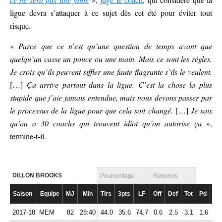
ligue devra s’attaquer à ce sujet dès cet été pour éviter tout
risque.
«
Parce que ce n’est qu’une question de temps avant que
quelqu’un casse un pouce ou une main. Mais ce sont les règles.
Je crois qu’ils peuvent siffler une faute flagrante s’ils le veulent.
[…]
Ça arrive partout dans la ligue. C’est la chose la plus
stupide que j’aie jamais entendue, mais nous devons passer par
le processus de la ligue pour que cela soit changé.
[…]
Je sais
qu’on a 30 coachs qui trouvent idiot qu’on autorise ça
»,
termine-t-il.
DILLON BROOKS
Pourcentage
Rebonds
Saison
Equipe
MJ
Min
Tirs
3pts
LF
Off
Def
Tot
Pd
Fte
2017-18
MEM
82
28:40
44.0
35.6
74.7
0.6
2.5
3.1
1.6
2.