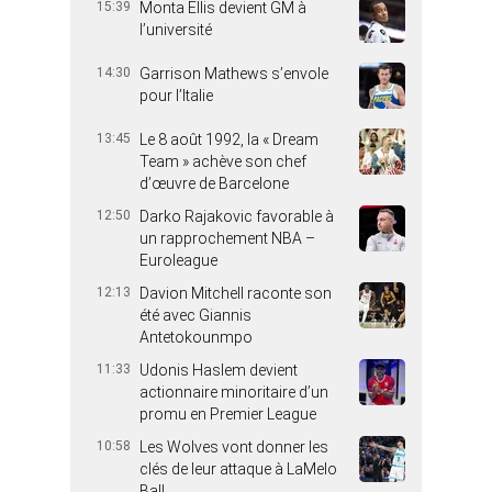
15:39
Monta Ellis devient GM à
l’université
14:30
Garrison Mathews s’envole
pour l’Italie
13:45
Le 8 août 1992, la « Dream
Team » achève son chef
d’œuvre de Barcelone
12:50
Darko Rajakovic favorable à
un rapprochement NBA –
Euroleague
12:13
Davion Mitchell raconte son
été avec Giannis
Antetokounmpo
11:33
Udonis Haslem devient
actionnaire minoritaire d’un
promu en Premier League
10:58
Les Wolves vont donner les
clés de leur attaque à LaMelo
Ball