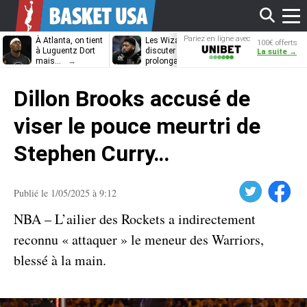
Affi
Pariez en ligne avec
À Atlanta, on tient
Les Wizards vont
Dennis Schrö
100€ offerts
Unibet
à Luguentz Dort
discuter
découvrira-t-il
La suite →
mais…
prolongation avec
12e équipe
Anthony Davis
différente ?
le
Dillon Brooks accusé de
men
viser le pouce meurtri de
Stephen Curry…
Twitter
Facebook
Publié le 1/05/2025 à 9:12
NBA – L’ailier des Rockets a indirectement
reconnu « attaquer » le meneur des Warriors,
blessé à la main.