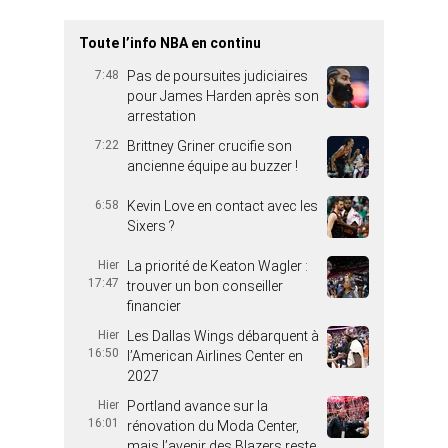
Toute l’info NBA en continu
7:48
Pas de poursuites judiciaires
pour James Harden après son
arrestation
7:22
Brittney Griner crucifie son
ancienne équipe au buzzer !
6:58
Kevin Love en contact avec les
Sixers ?
Hier
La priorité de Keaton Wagler :
17:47
trouver un bon conseiller
financier
Hier
Les Dallas Wings débarquent à
16:50
l’American Airlines Center en
2027
Hier
Portland avance sur la
16:01
rénovation du Moda Center,
mais l’avenir des Blazers reste