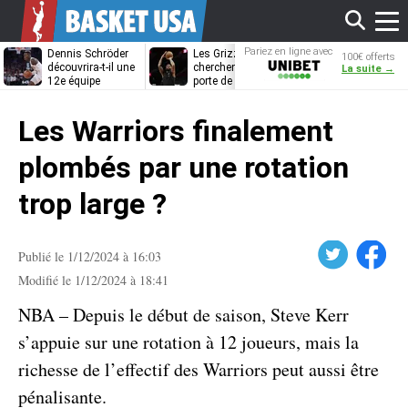
Affi
Pariez en ligne avec
Dennis Schröder
Les Grizzlies
Dwane Casey
100€ offerts
Unibet
découvrira-t-il une
cherchent déjà une
bientôt coach
La suite →
12e équipe
porte de sortie
Rome ?
différente ?
pour D’Angelo
le
Russell
Les Warriors finalement
men
plombés par une rotation
trop large ?
Twitter
Facebook
Publié le 1/12/2024 à 16:03
Modifié le 1/12/2024 à 18:41
NBA – Depuis le début de saison, Steve Kerr
s’appuie sur une rotation à 12 joueurs, mais la
richesse de l’effectif des Warriors peut aussi être
pénalisante.