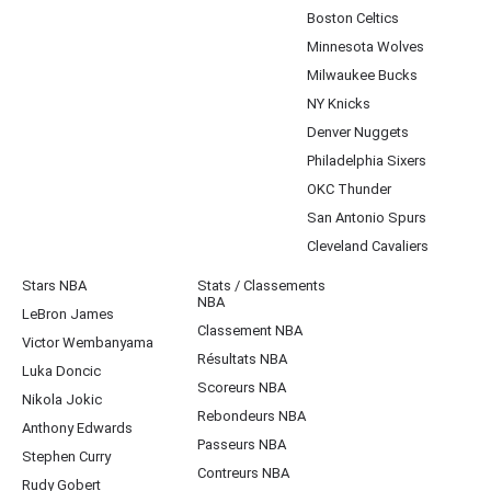
Boston Celtics
Minnesota Wolves
Milwaukee Bucks
NY Knicks
Denver Nuggets
Philadelphia Sixers
OKC Thunder
San Antonio Spurs
Cleveland Cavaliers
Stars NBA
Stats / Classements
NBA
LeBron James
Classement NBA
Victor Wembanyama
Résultats NBA
Luka Doncic
Scoreurs NBA
Nikola Jokic
Rebondeurs NBA
Anthony Edwards
Passeurs NBA
Stephen Curry
Contreurs NBA
Rudy Gobert