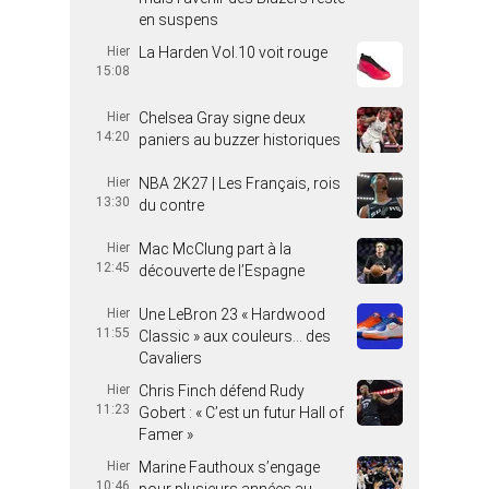
en suspens
Hier
La Harden Vol.10 voit rouge
15:08
Hier
Chelsea Gray signe deux
14:20
paniers au buzzer historiques
Hier
NBA 2K27 | Les Français, rois
13:30
du contre
Hier
Mac McClung part à la
12:45
découverte de l’Espagne
Hier
Une LeBron 23 « Hardwood
11:55
Classic » aux couleurs… des
Cavaliers
Hier
Chris Finch défend Rudy
11:23
Gobert : « C’est un futur Hall of
Famer »
Hier
Marine Fauthoux s’engage
10:46