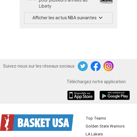
pour plusieurs années au
Liberty
Afficher les actus NBA suivantes
Suivez-nous sur les réseaux sociaux
Twitter
Facebook
Instagram
Téléchargez notre application
iOS
Android
Top Teams
Golden State Warriors
LA Lakers