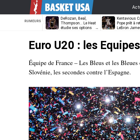
Act
DeRozan, Beal,
Kentavious Ca
RUMEURS
Thompson… Le Heat
Pope prêt à re
étudie ses options
LeBron Jame
Philadelphie ?
Euro U20 : les Equipes
Équipe de France – Les Bleus et les Bleues 
Slovénie, les secondes contre l’Espagne.