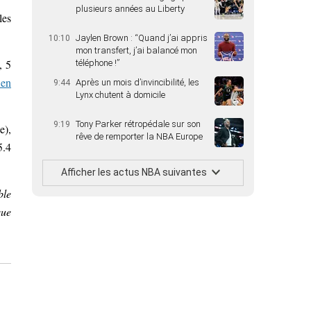
plusieurs années au Liberty
les
Jaylen Brown : “Quand j’ai appris
10:10
mon transfert, j’ai balancé mon
, 5
téléphone !”
 en
Après un mois d’invincibilité, les
9:44
Lynx chutent à domicile
Tony Parker rétropédale sur son
9:19
e),
rêve de remporter la NBA Europe
5.4
Afficher les actus NBA suivantes
ble
que