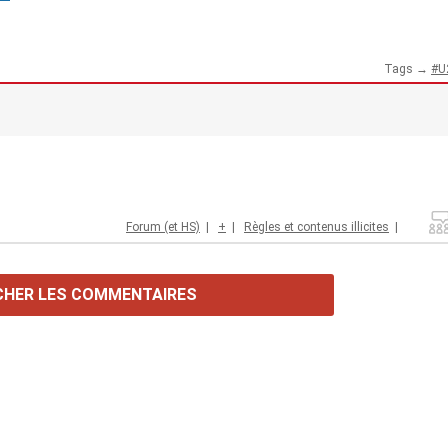
Tags →
U
Forum (et HS)
|
+
|
Règles et contenus illicites
|
CHER LES COMMENTAIRES