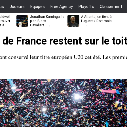
us
Joueurs
Equipes
Free Agency
Playoffs
Classement
ldwell-
Jonathan Kuminga, le
À Atlanta, on tient à
trouver
plan B des
Luguentz Dort mais…
s à
Cavaliers
 de France restent sur le toi
ont conservé leur titre européen U20 cet été. Les premie