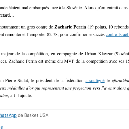
ande étaient mal embarqués face à la Slovénie. Alors qu’on entrait dans 
e retard…
Zacharie Perrin
t notamment un gros contre de
(19 points, 10 rebonds
vont remonter et l’emporter 82-78, pour confirmer le succès
contre Israël
 majeur de la compétition, en compagnie de Urban Klavzar (Slovéni
èce). Zacharie Perrin est même élu MVP de la compétition avec ses 1
n-Pierre Siutat, le président de la fédération
a souligné
le
«formida
eux médailles d’or qui représentent une projection vers l’avenir alors 
hain»
, a-t-il ajouté.
WhatsApp
de Basket USA
és