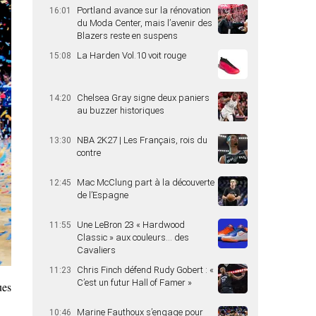
Portland avance sur la rénovation
16:01
du Moda Center, mais l’avenir des
Blazers reste en suspens
La Harden Vol.10 voit rouge
15:08
Chelsea Gray signe deux paniers
14:20
au buzzer historiques
NBA 2K27 | Les Français, rois du
13:30
contre
Mac McClung part à la découverte
12:45
de l’Espagne
Une LeBron 23 « Hardwood
11:55
Classic » aux couleurs… des
Cavaliers
Chris Finch défend Rudy Gobert : «
11:23
C’est un futur Hall of Famer »
ues
Marine Fauthoux s’engage pour
10:46