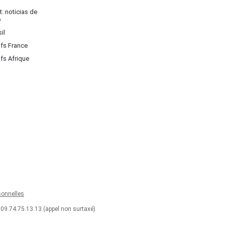
: noticias de
o
il
ifs France
ifs Afrique
onnelles
 09.74.75.13.13 (appel non surtaxé)