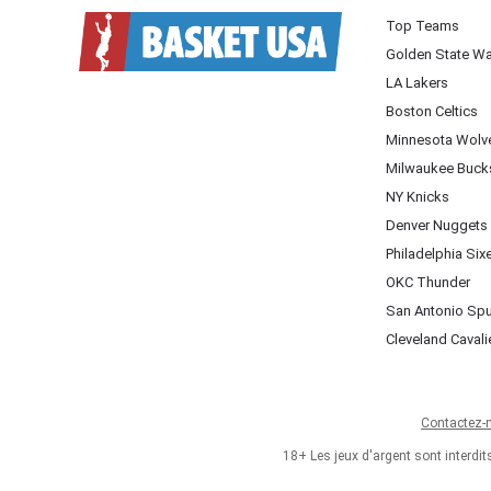
Top Teams
Golden State Wa
LA Lakers
Boston Celtics
Minnesota Wolv
Milwaukee Buck
NY Knicks
Denver Nuggets
Philadelphia Six
OKC Thunder
San Antonio Sp
Cleveland Cavali
Contactez-
18+ Les jeux d'argent sont interdi