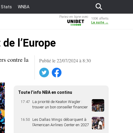
Stats
WNBA
Pariez en ligne avec
100€ offerts
Unibet
La suite →
t de l’Europe
rs contre la
Publié le 22/07/2024 à 8:30
Twitter
Facebook
Toute l’info NBA en continu
La priorité de Keaton Wagler :
17:47
trouver un bon conseiller financier
Les Dallas Wings débarquent à
16:50
l’American Airlines Center en 2027