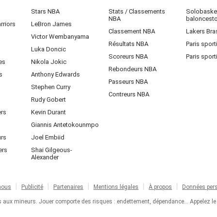
Stars NBA
Stats / Classements
Solobasket
NBA
baloncest
rriors
LeBron James
Classement NBA
Lakers Bras
Victor Wembanyama
Résultats NBA
Paris sport
Luka Doncic
Scoreurs NBA
Paris sport
es
Nikola Jokic
Rebondeurs NBA
s
Anthony Edwards
Passeurs NBA
Stephen Curry
Contreurs NBA
Rudy Gobert
ers
Kevin Durant
Giannis Antetokounmpo
urs
Joel Embiid
ers
Shai Gilgeous-
Alexander
nous
Publicité
Partenaires
Mentions légales
À propos
Données pers
ts aux mineurs. Jouer comporte des risques : endettement, dépendance... Appelez le