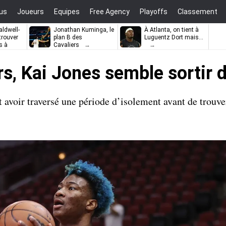
us
Joueurs
Equipes
Free Agency
Playoffs
Classement
ldwell-
Jonathan Kuminga, le
À Atlanta, on tient à
trouver
plan B des
Luguentz Dort mais…
s à
Cavaliers
rs, Kai Jones semble sortir d
t avoir traversé une période d’isolement avant de trouve