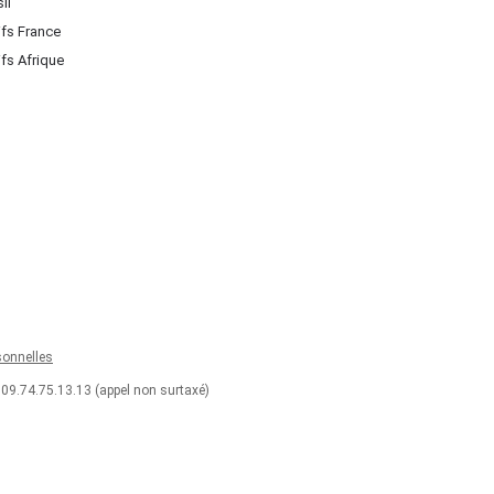
il
ifs France
ifs Afrique
onnelles
 09.74.75.13.13 (appel non surtaxé)