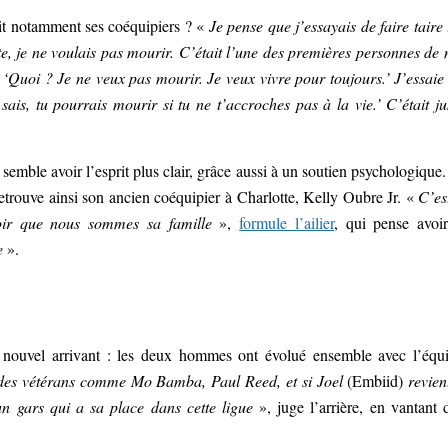
uait notamment ses coéquipiers ? «
Je pense que j’essayais de faire taire 
e, je ne voulais pas mourir. C’était l’une des premières personnes de
 ‘Quoi ? Je ne veux pas mourir. Je veux vivre pour toujours.’ J’essaie
 sais, tu pourrais mourir si tu ne t’accroches pas à la vie.’ C’était ju
 semble avoir l’esprit plus clair, grâce aussi à un soutien psychologique.
retrouve ainsi son ancien coéquipier à Charlotte, Kelly Oubre Jr. «
C’es
voir que nous sommes sa famille
»,
formule l’ailier
, qui pense avoi
e
».
 nouvel arrivant : les deux hommes ont évolué ensemble avec l’équ
r des vétérans comme Mo Bamba, Paul Reed, et si Joel
(Embiid)
revien
un gars qui a sa place dans cette ligue
», juge l’arrière, en vantant 