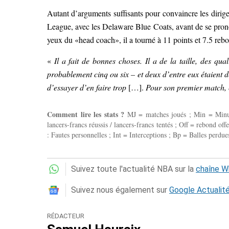
Autant d’arguments suffisants pour convaincre les dirig
League, avec les Delaware Blue Coats, avant de se pronon
yeux du «head coach», il a tourné à 11 points et 7.5 re
«
Il a fait de bonnes choses. Il a de la taille, des qual
probablement cinq ou six – et deux d’entre eux étaient des
d’essayer d’en faire trop
[…].
Pour son premier match, c
Comment lire les stats ?
MJ = matches joués ; Min = Minutes
lancers-francs réussis / lancers-francs tentés ; Off = rebond of
: Fautes personnelles ; Int = Interceptions ; Bp = Balles perdues
Suivez toute l'actualité NBA sur la
chaîne 
Suivez nous également sur
Google Actualit
RÉDACTEUR