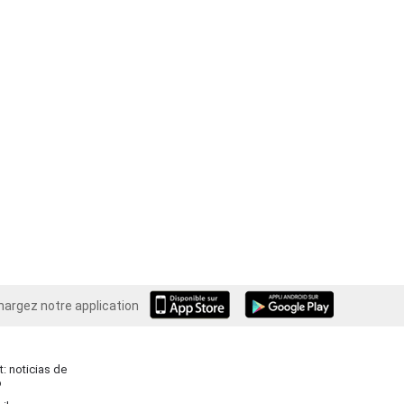
hargez notre application
Android
: noticias de
o