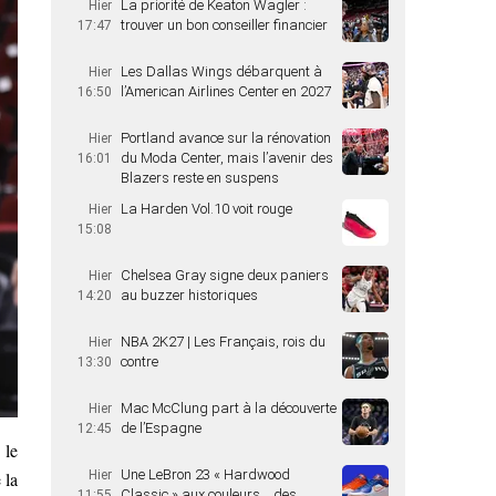
La priorité de Keaton Wagler :
Hier
trouver un bon conseiller financier
17:47
Les Dallas Wings débarquent à
Hier
l’American Airlines Center en 2027
16:50
Portland avance sur la rénovation
Hier
du Moda Center, mais l’avenir des
16:01
Blazers reste en suspens
La Harden Vol.10 voit rouge
Hier
15:08
Chelsea Gray signe deux paniers
Hier
au buzzer historiques
14:20
NBA 2K27 | Les Français, rois du
Hier
contre
13:30
Mac McClung part à la découverte
Hier
de l’Espagne
12:45
 le
Une LeBron 23 « Hardwood
 la
Hier
Classic » aux couleurs… des
11:55