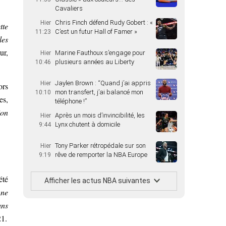
Cavaliers
Chris Finch défend Rudy Gobert : «
Hier
tte
C’est un futur Hall of Famer »
11:23
les
ur,
Marine Fauthoux s’engage pour
Hier
plusieurs années au Liberty
10:46
Jaylen Brown : “Quand j’ai appris
Hier
ors
mon transfert, j’ai balancé mon
10:10
es,
téléphone !”
ion
Après un mois d’invincibilité, les
Hier
Lynx chutent à domicile
9:44
Tony Parker rétropédale sur son
Hier
rêve de remporter la NBA Europe
9:19
été
Afficher les actus NBA suivantes
 ne
ans
21.