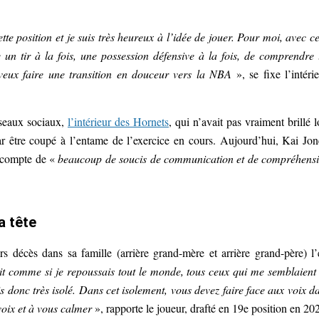
te position et je suis très heureux à l’idée de jouer. Pour moi, avec ce
e un tir à la fois, une possession défensive à la fois, de comprendre 
e veux faire une transition en douceur vers la NBA
», se fixe l’intérie
éseaux sociaux,
l’intérieur des Hornets
, qui n’avait pas vraiment brillé l
ar être coupé à l’entame de l’exercice en cours. Aujourd’hui, Kai Jon
e compte de «
beaucoup de soucis de communication et de compréhens
a tête
s décès dans sa famille (arrière grand-mère et arrière grand-père) l’
it comme si je repoussais tout le monde, tous ceux qui me semblaient
 donc très isolé. Dans cet isolement, vous devez faire face aux voix d
voix et à vous calmer
», rapporte le joueur, drafté en 19e position en 20