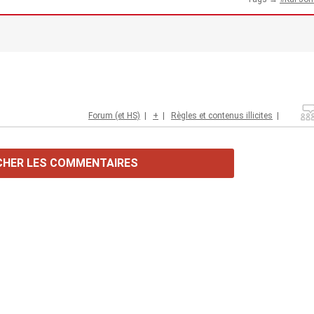
Forum (et HS)
|
+
|
Règles et contenus illicites
|
CHER LES COMMENTAIRES