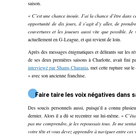
saison.
«
C’est une chance inouïe. J’ai la chance d’être dans cet
opportunité de dix jours, il s’agit d’y aller, de prendr
couvertures et les joueurs aussi vite que possible. J
actuellement en G-League, et qui revient de loin.
Après des messages énigmatiques et délirants sur les r
de ses deux premières saisons à Charlotte, avait fini p
interviewé par Shams Charania
, met cette rupture sur l
» avec son ancienne franchise.
Faire taire les voix négatives dans s
Des soucis personnels aussi, puisqu’il a connu plusieur
dernier. Alors il a dû se recentrer sur lui-même. «
C’éta
pas me comprendre, je les repoussais tous. Je me sentais
votre tête et vous devez apprendre à naviguer entre ces 