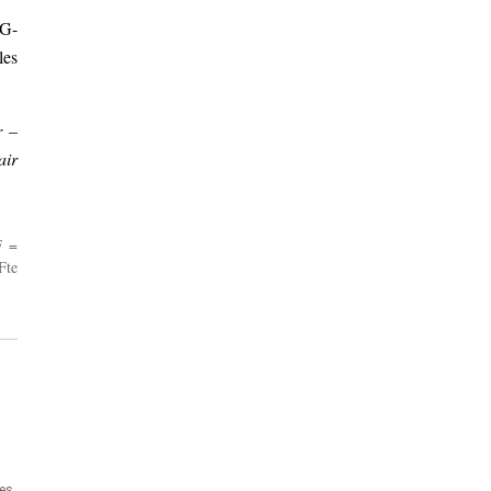
 G-
les
r –
air
F =
Fte
es