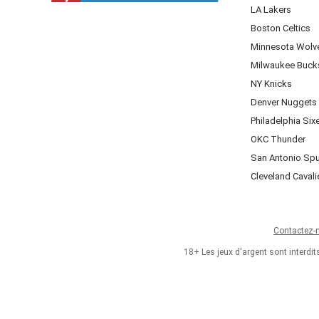
LA Lakers
Boston Celtics
Minnesota Wolv
Milwaukee Buck
NY Knicks
Denver Nuggets
Philadelphia Six
OKC Thunder
San Antonio Sp
Cleveland Cavali
Contactez-
18+ Les jeux d'argent sont interdi