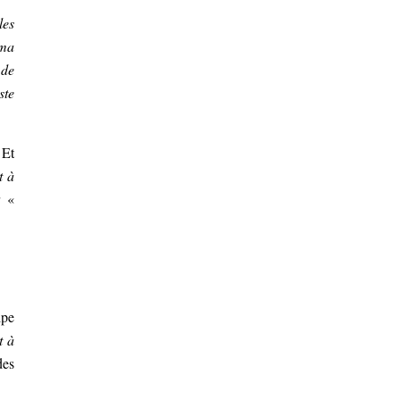
les
 ma
 de
ste
 Et
t à
r «
ipe
t à
des