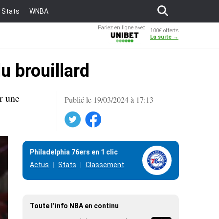
Stats
WNBA
Pariez en ligne avec
100€ offerts
Unibet
La suite →
u brouillard
r une
Publié le 19/03/2024 à 17:13
Twitter
Facebook
Philadelphia 76ers en 1 clic
Actus
Stats
Classement
Toute l’info NBA en continu