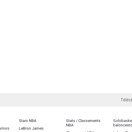
Téléc
iOS
Stars NBA
Stats / Classements
Solobasket
NBA
baloncest
rriors
LeBron James