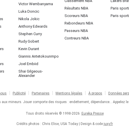
Classement NBA
Lakers Bras
Victor Wembanyama
Résultats NBA
Paris sport
Luka Doncic
Scoreurs NBA
Paris sport
es
Nikola Jokic
Rebondeurs NBA
s
Anthony Edwards
Passeurs NBA
Stephen Curry
Contreurs NBA
Rudy Gobert
ers
Kevin Durant
Giannis Antetokounmpo
urs
Joel Embiid
ers
Shai Gilgeous-
Alexander
nous
Publicité
Partenaires
Mentions légales
À propos
Données pers
ts aux mineurs. Jouer comporte des risques : endettement, dépendance... Appelez le
Tous droits réservés © 1998-2026
Eureka Presse
Crédits photos : Chris Elise, USA Today | Design & code
juxy.fr