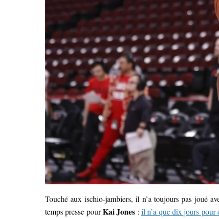
Touché aux ischio-jambiers, il n’a toujours pas joué a
Kai Jones
temps presse pour
:
il n’a que dix jours pour