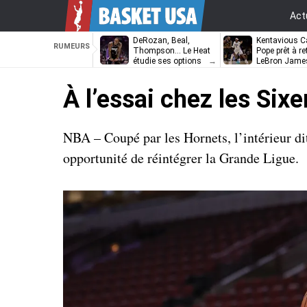
Act
DeRozan, Beal,
Kentavious Ca
RUMEURS
Thompson… Le Heat
Pope prêt à re
étudie ses options
LeBron Jame
Philadelphie ?
À l’essai chez les Sixe
NBA – Coupé par les Hornets, l’intérieur di
opportunité de réintégrer la Grande Ligue.