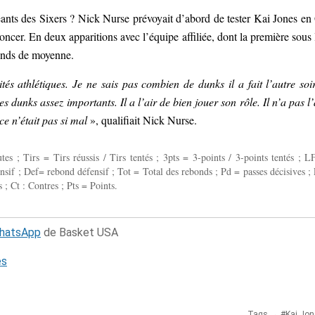
eants des Sixers ? Nick Nurse prévoyait d’abord de tester Kai Jones en
cer. En deux apparitions avec l’équipe affiliée, dont la première sous 
bonds de moyenne.
ités athlétiques. Je ne sais pas combien de dunks il a fait l’autre soi
 dunks assez importants. Il a l’air de bien jouer son rôle. Il n’a pas l’
e n’était pas si mal
», qualifiait Nick Nurse.
 ; Tirs = Tirs réussis / Tirs tentés ; 3pts = 3-points / 3-points tentés ; L
fensif ; Def= rebond défensif ; Tot = Total des rebonds ; Pd = passes décisives ; 
 ; Ct : Contres ; Pts = Points.
WhatsApp
de Basket USA
és
Tags →
Kai Jon