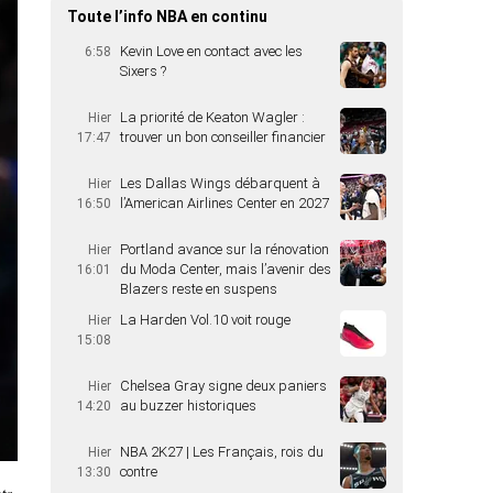
Toute l’info NBA en continu
Kevin Love en contact avec les
6:58
Sixers ?
La priorité de Keaton Wagler :
Hier
trouver un bon conseiller financier
17:47
Les Dallas Wings débarquent à
Hier
l’American Airlines Center en 2027
16:50
Portland avance sur la rénovation
Hier
du Moda Center, mais l’avenir des
16:01
Blazers reste en suspens
La Harden Vol.10 voit rouge
Hier
15:08
Chelsea Gray signe deux paniers
Hier
au buzzer historiques
14:20
NBA 2K27 | Les Français, rois du
Hier
contre
13:30