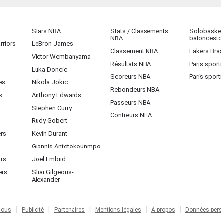
Stars NBA
Stats / Classements
Solobasket
NBA
baloncest
rriors
LeBron James
Classement NBA
Lakers Bras
Victor Wembanyama
Résultats NBA
Paris sport
Luka Doncic
Scoreurs NBA
Paris sport
es
Nikola Jokic
Rebondeurs NBA
s
Anthony Edwards
Passeurs NBA
Stephen Curry
Contreurs NBA
Rudy Gobert
ers
Kevin Durant
Giannis Antetokounmpo
urs
Joel Embiid
ers
Shai Gilgeous-
Alexander
nous
Publicité
Partenaires
Mentions légales
À propos
Données pers