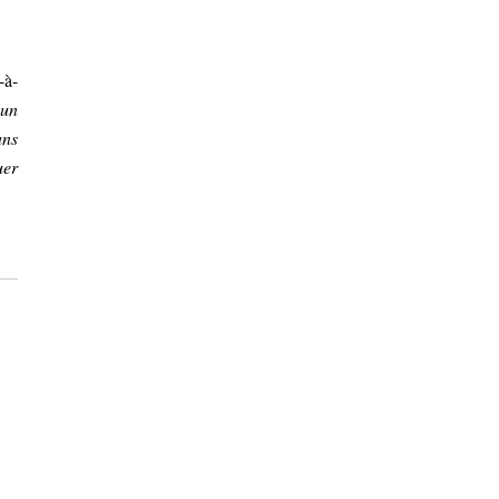
-à-
’un
ans
uer