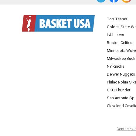
Top Teams
Golden State Wa
LA Lakers
Boston Celtics
Minnesota Wolv
Milwaukee Buck
NY Knicks
Denver Nuggets
Philadelphia Six
OKC Thunder
San Antonio Sp
Cleveland Cavali
Contactez-