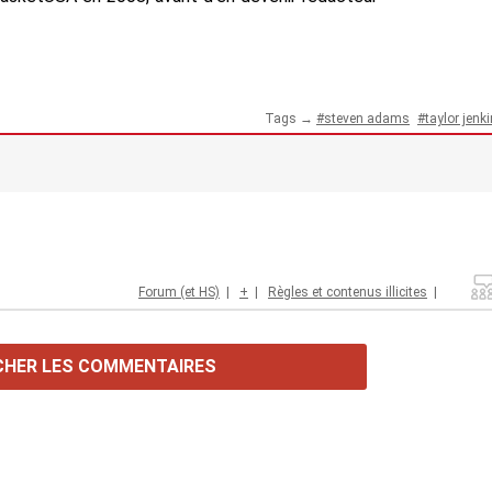
Tags →
steven adams
taylor jenk
Forum (et HS)
|
+
|
Règles et contenus illicites
|
CHER LES COMMENTAIRES