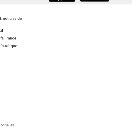
: noticias de
o
il
ifs France
ifs Afrique
onnelles