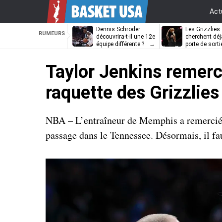
Act
Dennis Schröder
Les Grizzlies
RUMEURS
découvrira-t-il une 12e
cherchent déj
équipe différente ?
porte de sorti
D’Angelo Russ
Taylor Jenkins remerc
raquette des Grizzlies
NBA – L’entraîneur de Memphis a remercié S
passage dans le Tennessee. Désormais, il f