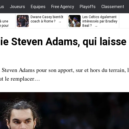
us
Joueurs
Equipes
Free Agency
Playoffs
Classement
Dwane Casey bientôt
Les Celtics également
à une
coach à Rome ?
intéressés par Bradley
e pour
Beal ?
ell
ie Steven Adams, qui laisse 
teven Adams pour son apport, sur et hors du terrain, l
aut le remplacer…