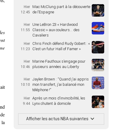
ts,
Mac McClung part à la découverte
Hier
de l’Espagne
12:45
Une LeBron 23 « Hardwood
Hier
Classic » aux couleurs… des
11:55
des
Cavaliers
ent
Chris Finch défend Rudy Gobert : «
Hier
rme
C’est un futur Hall of Famer »
11:23
Marine Fauthoux s’engage pour
Hier
plusieurs années au Liberty
10:46
Jaylen Brown : “Quand j’ai appris
Hier
mon transfert, j’ai balancé mon
10:10
ait
téléphone !”
Après un mois d’invincibilité, les
Hier
Lynx chutent à domicile
9:44
ond
 de
Afficher les actus NBA suivantes
 la