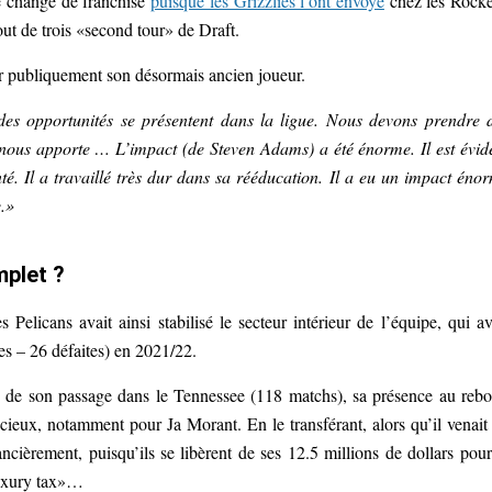
 changé de franchise
puisque les Grizzlies l’ont envoyé
chez les Rocke
ut de trois «second tour» de Draft.
er publiquement son désormais ancien joueur.
es opportunités se présentent dans la ligue. Nous devons prendre 
a nous apporte … L’impact (de Steven Adams) a été énorme. Il est évid
té. Il a travaillé très dur dans sa rééducation. Il a eu un impact éno
e.»
mplet ?
Pelicans avait ainsi stabilisé le secteur intérieur de l’équipe, qui av
res – 26 défaites) en 2021/22.
rs de son passage dans le Tennessee (118 matchs), sa présence au reb
récieux, notamment pour Ja Morant. En le transférant, alors qu’il venait
ancièrement, puisqu’ils se libèrent de ses 12.5 millions de dollars pour
«luxury tax»…