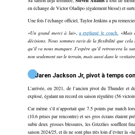
Steven Adams
Sa saison déjà terminée,
a tout de même
en échange de Victor Oladipo (également blessé) et surto
Une fois l’échange officiel, Taylor Jenkins a pu remerci
«Un grand merci à lui»
,
a expliqué le coach.
«Mais d
décisions. Nous sommes ravis de la flexibilité que cel
qu’il va nous manquer. J’espère qu’il retrouvera la san
non seulement sur le terrain, mais aussi dans le vestiair
Jaren Jackson Jr, pivot à temps co
L’arrivée, en 2021, de l’ancien pivot du Thunder et des 
explosé, égalant un record en saison régulière (56 victoi
Car même s’il n’apportait que 7.5 points par match lo
(10.6 prises par rencontre) et ses gros écrans étaient p
subir deux grosses blessures, les Grizzlies soufflent fin
saison 2024/25, et ils ne sont plus très loin d’éviter la 