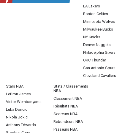
LA Lakers
Boston Celtics
Minnesota Wolves
Milwaukee Bucks
NY Knicks
Denver Nuggets
Philadelphia Sixers
OKC Thunder
San Antonio Spurs
Cleveland Cavaliers
Stars NBA
Stats / Classements
NBA
LeBron James
Classement NBA
Victor Wembanyama
Résultats NBA
Luka Doncic
Scoreurs NBA
Nikola Jokic
Rebondeurs NBA
Anthony Edwards
Passeurs NBA
Stephen Curry