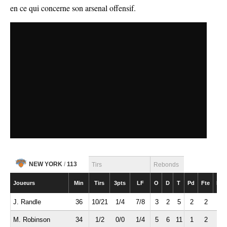
en ce qui concerne son arsenal offensif.
NEW YORK
/
113
Tirs
Rebonds
Joueurs
Min
Tirs
3pts
LF
O
D
T
Pd
Fte
Int
J. Randle
36
10/21
1/4
7/8
3
2
5
2
2
0
M. Robinson
34
1/2
0/0
1/4
5
6
11
1
2
1