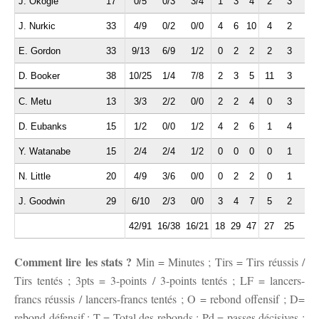
J. Okogie
17
0/5
0/3
3/4
1
3
4
2
3
1
J. Nurkic
33
4/9
0/2
0/0
4
6
10
4
2
1
E. Gordon
33
9/13
6/9
1/2
0
2
2
2
3
0
D. Booker
38
10/25
1/4
7/8
2
3
5
11
3
0
C. Metu
13
3/3
2/2
0/0
2
2
4
0
3
0
D. Eubanks
15
1/2
0/0
1/2
4
2
6
1
4
0
Y. Watanabe
15
2/4
2/4
1/2
0
0
0
0
1
0
N. Little
20
4/9
3/6
0/0
0
2
2
0
1
0
J. Goodwin
29
6/10
2/3
0/0
3
4
7
5
2
1
42/91
16/38
16/21
18
29
47
27
25
5
Comment lire les stats ?
Min = Minutes ; Tirs = Tirs réussis /
Tirs tentés ; 3pts = 3-points / 3-points tentés ; LF = lancers-
francs réussis / lancers-francs tentés ; O = rebond offensif ; D=
rebond défensif ; T = Total des rebonds ; Pd = passes décisives ;