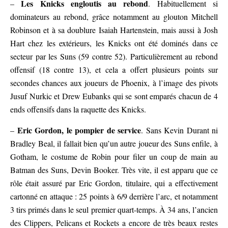
Les Knicks engloutis au rebond
–
. Habituellement si
dominateurs au rebond, grâce notamment au glouton Mitchell
Robinson et à sa doublure Isaiah Hartenstein, mais aussi à Josh
Hart chez les extérieurs, les Knicks ont été dominés dans ce
secteur par les Suns (59 contre 52). Particulièrement au rebond
offensif (18 contre 13), et cela a offert plusieurs points sur
secondes chances aux joueurs de Phoenix, à l’image des pivots
Jusuf Nurkic et Drew Eubanks qui se sont emparés chacun de 4
ends offensifs dans la raquette des Knicks.
Eric Gordon, le pompier de service
–
. Sans Kevin Durant ni
Bradley Beal, il fallait bien qu’un autre joueur des Suns enfile, à
Gotham, le costume de Robin pour filer un coup de main au
Batman des Suns, Devin Booker. Très vite, il est apparu que ce
rôle était assuré par Eric Gordon, titulaire, qui a effectivement
cartonné en attaque : 25 points à 6/9 derrière l’arc, et notamment
3 tirs primés dans le seul premier quart-temps. À 34 ans, l’ancien
des Clippers, Pelicans et Rockets a encore de très beaux restes