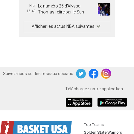
Hier
Le numéro 25 d’Alyssa
16:43
Thomas retiré par le Sun
Afficher les actus NBA suivantes
Suivez-nous sur les réseaux sociaux
Twitter
Facebook
Instagram
Téléchargez notre application
iOS
Android
Top Teams
Golden State Warriors