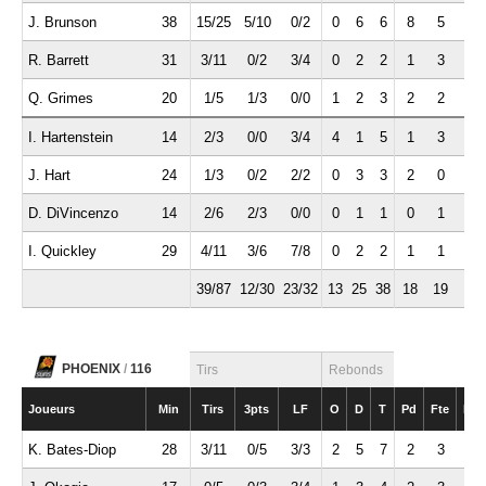
J. Brunson
38
15/25
5/10
0/2
0
6
6
8
5
3
R. Barrett
31
3/11
0/2
3/4
0
2
2
1
3
0
Q. Grimes
20
1/5
1/3
0/0
1
2
3
2
2
0
I. Hartenstein
14
2/3
0/0
3/4
4
1
5
1
3
0
J. Hart
24
1/3
0/2
2/2
0
3
3
2
0
0
D. DiVincenzo
14
2/6
2/3
0/0
0
1
1
0
1
2
I. Quickley
29
4/11
3/6
7/8
0
2
2
1
1
1
39/87
12/30
23/32
13
25
38
18
19
7
PHOENIX
/
116
Tirs
Rebonds
Joueurs
Min
Tirs
3pts
LF
O
D
T
Pd
Fte
Int
K. Bates-Diop
28
3/11
0/5
3/3
2
5
7
2
3
2