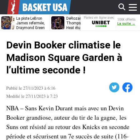
Affi
Pariez en ligne avec
La piste LeBron
DeRozan, Beal,
Kentavious
100€ offerts
Unibet
James refermée,
Thompson… Le
Caldwell-Pope
La suite →
Draymond Green
Heat étudie ses
à retrouver L
va pouvoir rempiler
options
James à
le
à Golden State
Philadelphie ?
Devin Booker climatise le
men
Madison Square Garden à
l’ultime seconde !
Twitter
Facebook
Publié le 27/11/2023 à 6:16
Modifié le 27/11/2023 à 7:23
NBA – Sans Kevin Durant mais avec un Devin
Booker grandiose, auteur du tir de la gagne, les
Suns ont résisté au retour des Knicks en seconde
période et sécurisent un 7e succès de suite (116-