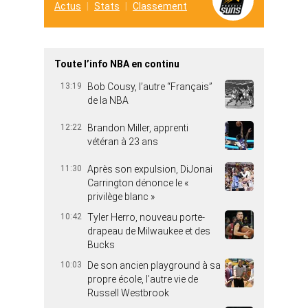
Actus
Stats
Classement
Toute l’info NBA en continu
13:19
Bob Cousy, l’autre “Français”
de la NBA
12:22
Brandon Miller, apprenti
vétéran à 23 ans
11:30
Après son expulsion, DiJonai
Carrington dénonce le «
privilège blanc »
10:42
Tyler Herro, nouveau porte-
drapeau de Milwaukee et des
Bucks
10:03
De son ancien playground à sa
propre école, l’autre vie de
Russell Westbrook