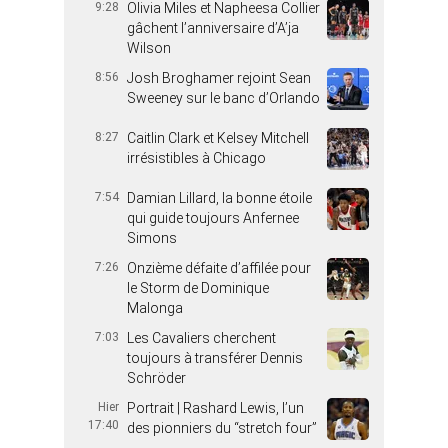
9:28
Olivia Miles et Napheesa Collier
gâchent l’anniversaire d’A’ja
Wilson
8:56
Josh Broghamer rejoint Sean
Sweeney sur le banc d’Orlando
8:27
Caitlin Clark et Kelsey Mitchell
irrésistibles à Chicago
7:54
Damian Lillard, la bonne étoile
qui guide toujours Anfernee
Simons
7:26
Onzième défaite d’affilée pour
le Storm de Dominique
Malonga
7:03
Les Cavaliers cherchent
toujours à transférer Dennis
Schröder
Hier
Portrait | Rashard Lewis, l’un
17:40
des pionniers du “stretch four”