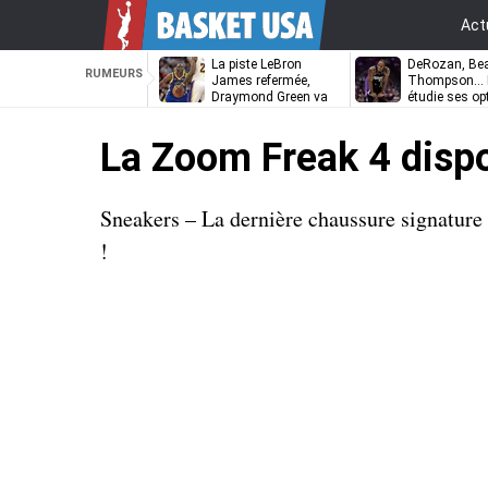
Act
La piste LeBron
DeRozan, Bea
RUMEURS
James refermée,
Thompson… L
Draymond Green va
étudie ses op
pouvoir rempiler à
Golden State
La Zoom Freak 4 dispo
Sneakers – La dernière chaussure signature
!