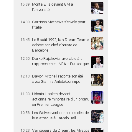
Monta Ellis devient GM à
15:39
l’université
Garrison Mathews s’envole pour
14:30
l’Italie
Le 8 août 1992, la « Dream Team »
13:45
achève son chef d’œuvre de
Barcelone
Darko Rajakovic favorable à un
12:50
rapprochement NBA – Euroleague
Davion Mitchell raconte son été
12:13
avec Giannis Antetokounmpo
Udonis Haslem devient
11:33
actionnaire minoritaire d’un promu
en Premier League
Les Wolves vont donner les clés de
10:58
leur attaque à LaMelo Ball
Vainqueurs du Dream, les Mystics
10:23