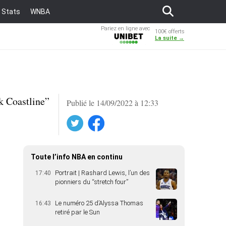
Stats
WNBA
Pariez en ligne avec
100€ offerts
Unibet
La suite →
k Coastline”
Publié le 14/09/2022 à 12:33
Twitter
Facebook
Toute l’info NBA en continu
Portrait | Rashard Lewis, l’un des
17:40
pionniers du “stretch four”
Le numéro 25 d’Alyssa Thomas
16:43
retiré par le Sun