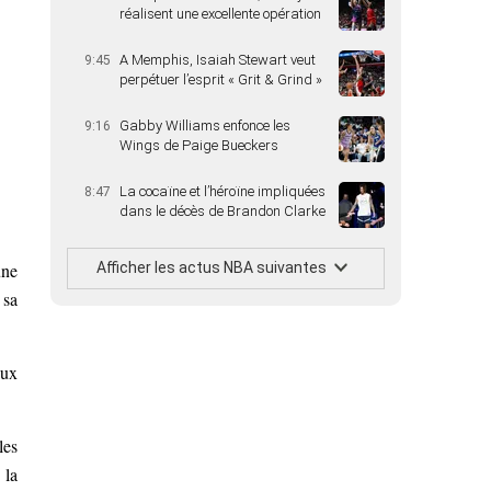
réalisent une excellente opération
A Memphis, Isaiah Stewart veut
9:45
perpétuer l’esprit « Grit & Grind »
Gabby Williams enfonce les
9:16
Wings de Paige Bueckers
La cocaïne et l’héroïne impliquées
8:47
dans le décès de Brandon Clarke
Afficher les actus NBA suivantes
une
 sa
eux
les
 la