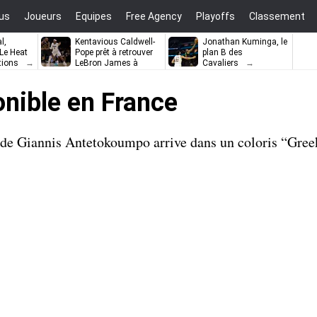
us
Joueurs
Equipes
Free Agency
Playoffs
Classement
l,
Kentavious Caldwell-
Jonathan Kuminga, le
e Heat
Pope prêt à retrouver
plan B des
tions
LeBron James à
Cavaliers
Philadelphie ?
nible en France
 de Giannis Antetokoumpo arrive dans un coloris “Gree