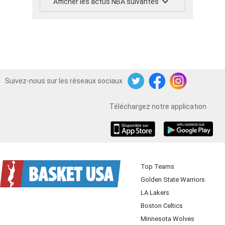
Afficher les actus NBA suivantes
Suivez-nous sur les réseaux sociaux
Twitter
Facebook
Instagram
Téléchargez notre application
iOS
Android
Top Teams
Golden State Warriors
LA Lakers
Boston Celtics
Minnesota Wolves