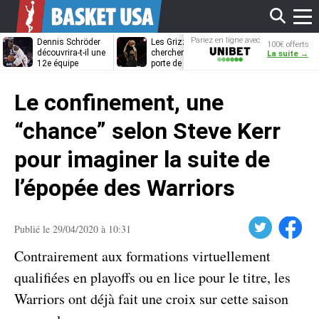
Affi
Pariez en ligne avec
Dennis Schröder
Les Grizzlies
Dwane Casey
100€ offerts
Unibet
découvrira-t-il une
cherchent déjà une
bientôt coach
La suite →
12e équipe
porte de sortie
Rome ?
différente ?
pour D’Angelo
le
Russell
Le confinement, une
men
“chance” selon Steve Kerr
pour imaginer la suite de
l’épopée des Warriors
Twitter
Facebook
Publié le 29/04/2020 à 10:31
Contrairement aux formations virtuellement
qualifiées en playoffs ou en lice pour le titre, les
Warriors ont déjà fait une croix sur cette saison