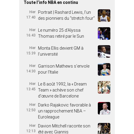
Toute l’info NBA en continu
Hier
Portrait | Rashard Lewis, l’un
17:40
des pionniers du “stretch four”
Hier
Le numéro 25 d’Alyssa
16:43
Thomas retiré par le Sun
Hier
Monta Ellis devient GM à
15:39
l’université
Hier
Garrison Mathews s’envole
14:30
pour l’Italie
Hier
Le 8 août 1992, la « Dream
13:45
Team » achève son chef
d’œuvre de Barcelone
Hier
Darko Rajakovic favorable à
12:50
un rapprochement NBA –
Euroleague
Hier
Davion Mitchell raconte son
12:13
été avec Giannis