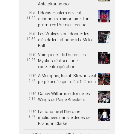
Antetokounmpo
Hier
Udonis Haslem devient
11:33
actionnaire minoritaire d’un
promu en Premier League
Hier
Les Wolves vont donner les
10:58
clés de leur attaque à LaMelo
Ball
Hier
Vainqueurs du Dream, les
10:23
Mystics réalisent une
excellente opération
Hier
A Memphis, Isaiah Stewart veut
9:45
perpétuer l’esprit « Grit & Grind »
Hier
Gabby Williams enfonce les
9:16
Wings de Paige Bueckers
Hier
La cocaïne et l’héroïne
8:47
impliquées dans le décès de
Brandon Clarke