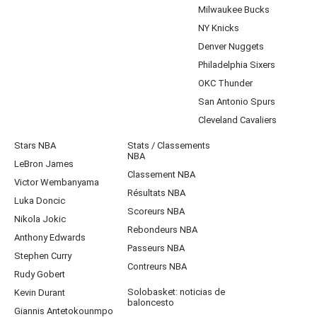
Milwaukee Bucks
NY Knicks
Denver Nuggets
Philadelphia Sixers
OKC Thunder
San Antonio Spurs
Cleveland Cavaliers
Stars NBA
Stats / Classements
NBA
LeBron James
Classement NBA
Victor Wembanyama
Résultats NBA
Luka Doncic
Scoreurs NBA
Nikola Jokic
Rebondeurs NBA
Anthony Edwards
Passeurs NBA
Stephen Curry
Contreurs NBA
Rudy Gobert
Solobasket: noticias de
Kevin Durant
baloncesto
Giannis Antetokounmpo