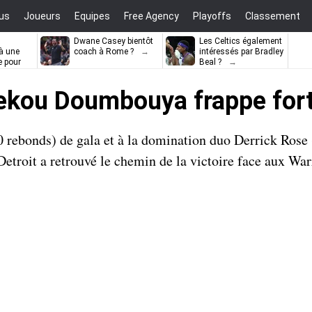
us
Joueurs
Equipes
Free Agency
Playoffs
Classement
Dwane Casey bientôt
Les Celtics également
à une
coach à Rome ?
intéressés par Bradley
e pour
Beal ?
ell
Sekou Doumbouya frappe fort
rebonds) de gala et à la domination duo Derrick Rose 
troit a retrouvé le chemin de la victoire face aux War