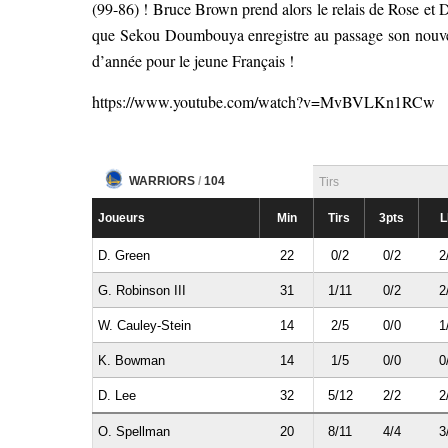
(99-86) ! Bruce Brown prend alors le relais de Rose et D
que Sekou Doumbouya enregistre au passage son nouvea
d’année pour le jeune Français !
https://www.youtube.com/watch?v=MvBVLKn1RCw
WARRIORS
/
104
Tirs
Joueurs
Min
Tirs
3pts
L
D. Green
22
0/2
0/2
2
G. Robinson III
31
1/11
0/2
2
W. Cauley-Stein
14
2/5
0/0
1
K. Bowman
14
1/5
0/0
0
D. Lee
32
5/12
2/2
2
O. Spellman
20
8/11
4/4
3