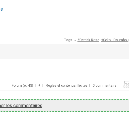
és
Tags →
Derrick Rose
Sekou Doumbou
Forum (et HS)
|
+
|
Règles et contenus illicites
|
0 commentaire
her les commentaires