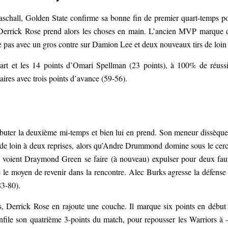
aschall, Golden State confirme sa bonne fin de premier quart-temps p
. Derrick Rose prend alors les choses en main. L’ancien MVP marque 
 pas avec un gros contre sur Damion Lee et deux nouveaux tirs de loin 
cart et les 14 points d’Omari Spellman (23 points), à 100% de réussi
aires avec trois points d’avance (59-56).
uter la deuxième mi-temps et bien lui en prend. Son meneur dissèque
de loin à deux reprises, alors qu’Andre Drummond domine sous le cerc
et voient Draymond Green se faire (à nouveau) expulser pour deux fau
 le moyen de revenir dans la rencontre. Alec Burks agresse la défense
83-80).
, Derrick Rose en rajoute une couche. Il marque six points en début
file son quatrième 3-points du match, pour repousser les Warriors à 