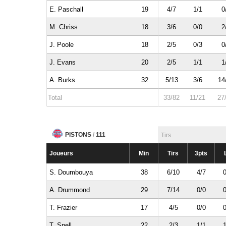
E. Paschall
19
4/7
1/1
0
M. Chriss
18
3/6
0/0
2
J. Poole
18
2/5
0/3
0
J. Evans
20
2/5
1/1
1
A. Burks
32
5/13
3/6
14
Total
33/82
11/21
27
PISTONS
/
111
Tirs
Joueurs
Min
Tirs
3pts
S. Doumbouya
38
6/10
4/7
0
A. Drummond
29
7/14
0/0
0
T. Frazier
17
4/5
0/0
0
T. Snell
22
2/3
1/1
1