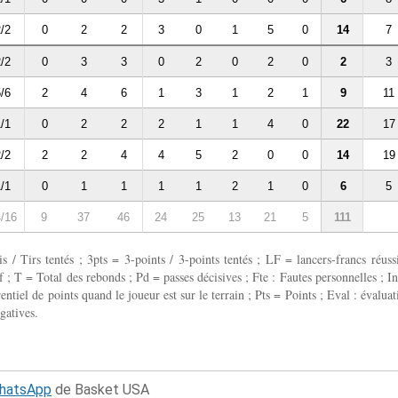
/2
0
2
2
3
0
1
5
0
14
7
/2
0
3
3
0
2
0
2
0
2
3
/6
2
4
6
1
3
1
2
1
9
11
/1
0
2
2
2
1
1
4
0
22
17
/2
2
2
4
4
5
2
0
0
14
19
/1
0
1
1
1
1
2
1
0
6
5
/16
9
37
46
24
25
13
21
5
111
 / Tirs tentés ; 3pts = 3-points / 3-points tentés ; LF = lancers-francs réussi
 ; T = Total des rebonds ; Pd = passes décisives ; Fte : Fautes personnelles ; In
entiel de points quand le joueur est sur le terrain ; Pts = Points ; Eval : évaluat
gatives.
WhatsApp
de Basket USA