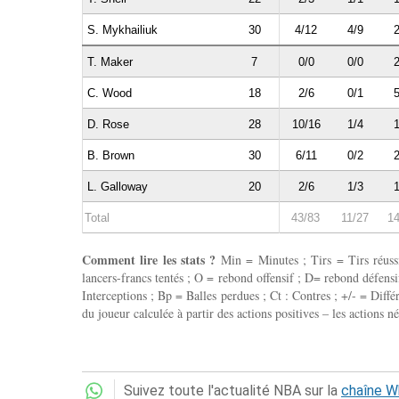
S. Mykhailiuk
30
4/12
4/9
2
T. Maker
7
0/0
0/0
2
C. Wood
18
2/6
0/1
5
D. Rose
28
10/16
1/4
1
B. Brown
30
6/11
0/2
2
L. Galloway
20
2/6
1/3
1
Total
43/83
11/27
14
Comment lire les stats ?
Min = Minutes ; Tirs = Tirs réussis
lancers-francs tentés ; O = rebond offensif ; D= rebond défensif
Interceptions ; Bp = Balles perdues ; Ct : Contres ; +/- = Différ
du joueur calculée à partir des actions positives – les actions né
Suivez toute l'actualité NBA sur la
chaîne 