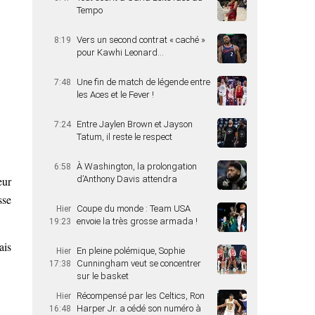
Tempo
Vers un second contrat « caché »
8:19
pour Kawhi Leonard…
Une fin de match de légende entre
7:48
les Aces et le Fever !
Entre Jaylen Brown et Jayson
7:24
Tatum, il reste le respect
À Washington, la prolongation
6:58
eur
d’Anthony Davis attendra
sse
Coupe du monde : Team USA
Hier
envoie la très grosse armada !
19:23
ais
En pleine polémique, Sophie
Hier
Cunningham veut se concentrer
17:38
sur le basket
Récompensé par les Celtics, Ron
Hier
Harper Jr. a cédé son numéro à
16:48