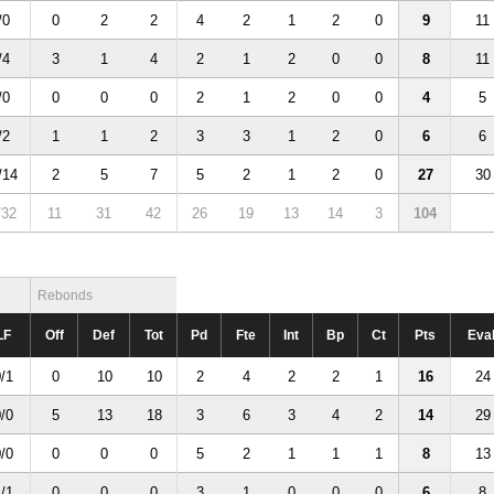
/0
0
2
2
4
2
1
2
0
9
11
/4
3
1
4
2
1
2
0
0
8
11
/0
0
0
0
2
1
2
0
0
4
5
/2
1
1
2
3
3
1
2
0
6
6
/14
2
5
7
5
2
1
2
0
27
30
/32
11
31
42
26
19
13
14
3
104
Rebonds
LF
Off
Def
Tot
Pd
Fte
Int
Bp
Ct
Pts
Eva
/1
0
10
10
2
4
2
2
1
16
24
/0
5
13
18
3
6
3
4
2
14
29
/0
0
0
0
5
2
1
1
1
8
13
/1
0
0
0
3
1
0
0
0
6
8