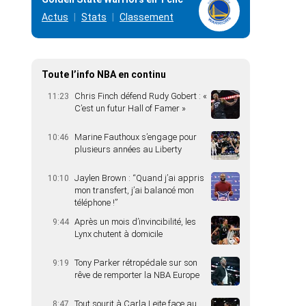
Actus
Stats
Classement
Toute l’info NBA en continu
Chris Finch défend Rudy Gobert : «
11:23
C’est un futur Hall of Famer »
Marine Fauthoux s’engage pour
10:46
plusieurs années au Liberty
Jaylen Brown : “Quand j’ai appris
10:10
mon transfert, j’ai balancé mon
téléphone !”
Après un mois d’invincibilité, les
9:44
Lynx chutent à domicile
Tony Parker rétropédale sur son
9:19
rêve de remporter la NBA Europe
Tout sourit à Carla Leite face au
8:47