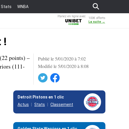
Stats
WNBA
Pariez en ligne avec
100€ offerts
Unibet
La suite →
 !
(22 points) –
Publié le 5/01/2020 à 7:02
riors (111-
Modifié le 5/01/2020 à 8:08
Twitter
Facebook
Detroit Pistons en 1 clic
Actus
Stats
Classement
Golden State Warriors en 1 clic