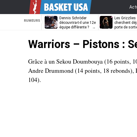
Act
Dennis Schröder
Les Grizzlies
RUMEURS
découvrira-t-il une 12e
cherchent déj
équipe différente ?
porte de sorti
D’Angelo Russ
Warriors – Pistons : 
Grâce à un Sekou Doumbouya (16 points, 10 
Andre Drummond (14 points, 18 rebonds), De
104).