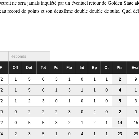
etroit ne sera jamais inquiété par un éventuel retour de Golden State al
u record de points et son deuxième double double de suite. Quel dé
Rebonds
F
Off
Def
Tot
Pd
Fte
Int
Bp
Ct
Pts
Eva
/2
1
5
6
3
1
0
1
1
2
9
/2
1
5
6
1
3
1
1
0
4
1
/2
1
2
3
0
1
0
1
0
5
3
/0
0
2
2
2
3
0
2
0
2
0
/2
0
5
5
3
2
1
2
1
14
15
/4
2
3
5
1
0
4
1
1
23
29