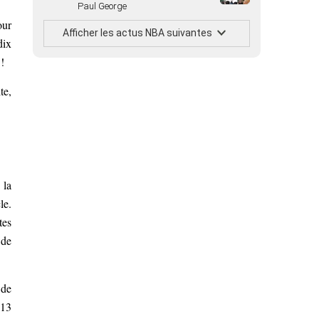
Paul George
our
Afficher les actus NBA suivantes
dix
!
te,
 la
le.
tes
 de
 de
-13