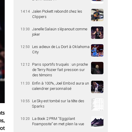
Jalen Pickett rebondit chez les
14:14
Clippers
Janelle Salaün s’épanouit comme
13:30
joker
Les adieux de Lu Dort à Oklahoma
12:50
City
Paris sportifs truqués : un proche
12:12
de Terry Rozier fait pression sur
des témoins
Enfin à 100%, Joel Embiid aura un
11:33
calendrier personnalisé
Le Sky est tombé sur la tête des
10:55
Sparks
ts
La Book 2 PRM “Eggplant
10:20
ns,
Foamposite” en met plein la vue
vot