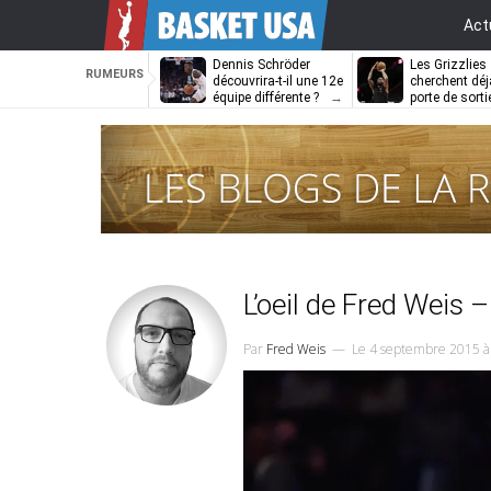
Act
Dennis Schröder
Les Grizzlies
RUMEURS
découvrira-t-il une 12e
cherchent déj
équipe différente ?
porte de sorti
D’Angelo Russ
L’oeil de Fred Weis –
Par
Fred Weis
—
Le 4 septembre 2015 à