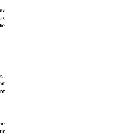
as
eux
lie
is,
ait
ent
 me
tir