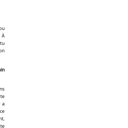
 ou
. À
 tu
mon
ain
ans
 te
y a
nce
nt,
ute