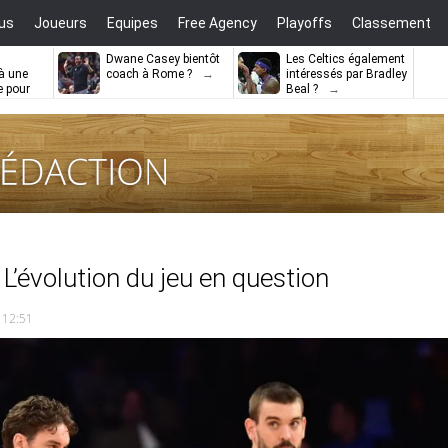
us
Joueurs
Equipes
Free Agency
Playoffs
Classement
Dwane Casey bientôt
Les Celtics également
à une
coach à Rome ?
intéressés par Bradley
e pour
Beal ?
ell
 L’évolution du jeu en question
 12:51