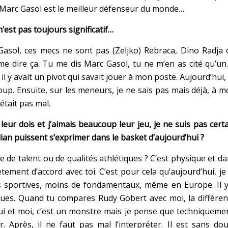
Marc Gasol est le meilleur défenseur du monde…
’est pas toujours significatif…
 Gasol, ces mecs ne sont pas (Zeljko) Rebraca, Dino Radja
e dire ça. Tu me dis Marc Gasol, tu ne m’en as cité qu’un
l y avait un pivot qui savait jouer à mon poste. Aujourd’hui,
up. Ensuite, sur les meneurs, je ne sais pas mais déjà, à 
était pas mal.
leur dois et j’aimais beaucoup leur jeu, je ne suis pas cert
ulian puissent s’exprimer dans le basket d’aujourd’hui ?
 de talent ou de qualités athlétiques ? C’est physique et d
ètement d’accord avec toi. C’est pour cela qu’aujourd’hui, je
tés sportives, moins de fondamentaux, même en Europe. Il 
ques. Quand tu compares Rudy Gobert avec moi, la différe
ui et moi, c’est un monstre mais je pense que techniqueme
. Après, il ne faut pas mal l’interpréter. Il est sans do