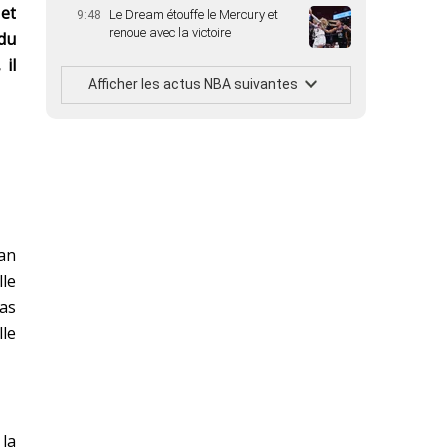
et
Le Dream étouffe le Mercury et
9:48
renoue avec la victoire
 du
 il
Afficher les actus NBA suivantes
’an
le
as
lle
 la