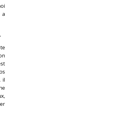
moi
 a
…
 te
on
st
dos
 il
 ne
ux,
ter