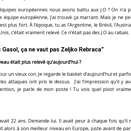
’équipes européennes nous avons battu aux J.O ? On n’a p
 équipe européenne, j’ai trouvé ça marrant. Mais je ne p
st plus fort. À l’époque, tu as l’Argentine, le Brésil, l’Austra
Unis, c’était vraiment relevé. Ce n’était pas des J.O au rabais.
 Gasol, ça ne vaut pas Zeljko Rebraca”
veau était plus relevé qu’aujourd’hui ?
ur un vieux con. Je regarde le basket d’aujourd’hui et parfo
s attaques ont pris le dessus. J’ai l’impression qu’il y av
tention, je parle de mon poste ! Tu vois quel pivot vraim
l avait 22 ans. Demande-lui. Il avait peur à chaque fois qu’il
ait alors à son meilleur niveau en Europe, juste avant de par