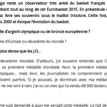
a reste un observateur très avisé du basket français 
ultant tout au long de cet Eurobasket 2015. En préambule
 livre ses souvenirs sous le maillot tricolore. Cette fois,
es 2000 et évoque l’évolution du basket.
aille d’argent olympique ou de bronze européenne ?
ième d’Europe ou deuxième du monde ?
lus dense que les J.O…
deuxième mondial. D’ailleurs, j’ai souvent entendu que l
é sa première médaille mondiale. Non, la première médail
lympiques… mais bon, les journalistes ne comprennent p
loient parfois. Si je pouvais, je dormirais avec ma médai
e me sert à rien. J’ai vu un mec qui l’a vendu 68 000 dollars.
e me suis demandé à quoi me servait cette médaille. Le fait de