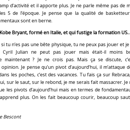
mp d’activité et il apporte plus. Je ne parle même pas de 
les 5 de l’époque. Je pense que la qualité de basketteur
amentaux sont en berne.
é Kobe Bryant, formé en Italie, et qui fustige la formation US
 si tu n’es pas une bête physique, tu ne peux pas jouer et je
n Cyril Julian ne peut pas jouer mais était-il moins b
 maintenant ? Je ne crois pas. Mais ça se discute, c’e
pinion. Je pense qu’un pivot d’aujourd’hui, il m’attaque 
ans les poches, c’est des vacances. Tu fais ça sur Rebraca,
ui, sur le saut, sur le rebond, je me serais fait massacrer. Je
que les pivots d’aujourd’hui mais en termes de fondamenta
s apprend plus. On les fait beaucoup courir, beaucoup sau
Le Bescont