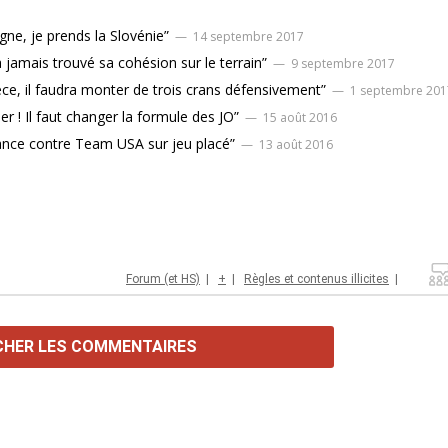
gne, je prends la Slovénie”
— 14 septembre 2017
a jamais trouvé sa cohésion sur le terrain”
— 9 septembre 2017
èce, il faudra monter de trois crans défensivement”
— 1 septembre 201
ier ! Il faut changer la formule des JO”
— 15 août 2016
hance contre Team USA sur jeu placé”
— 13 août 2016
Forum (et HS)
|
+
|
Règles et contenus illicites
|
CHER LES COMMENTAIRES