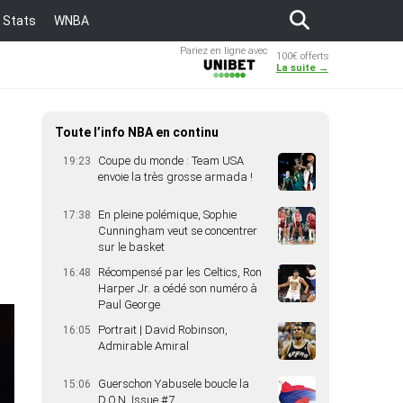
Stats
WNBA
Pariez en ligne avec
100€ offerts
Unibet
La suite →
Les blogs de la rédaction
Toute l’info NBA en continu
Coupe du monde : Team USA
19:23
envoie la très grosse armada !
En pleine polémique, Sophie
17:38
Cunningham veut se concentrer
sur le basket
Récompensé par les Celtics, Ron
16:48
Harper Jr. a cédé son numéro à
Paul George
Portrait | David Robinson,
16:05
Admirable Amiral
Guerschon Yabusele boucle la
15:06
D.O.N. Issue #7