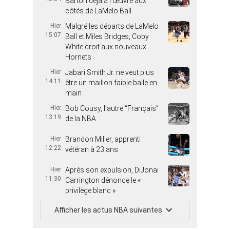
Barton déjà à l’œuvre aux
côtés de LaMelo Ball
Hier
Malgré les départs de LaMelo
15:07
Ball et Miles Bridges, Coby
White croit aux nouveaux
Hornets
Hier
Jabari Smith Jr. ne veut plus
14:11
être un maillon faible balle en
main
Hier
Bob Cousy, l’autre “Français”
13:19
de la NBA
Hier
Brandon Miller, apprenti
12:22
vétéran à 23 ans
Hier
Après son expulsion, DiJonai
11:30
Carrington dénonce le «
privilège blanc »
Afficher les actus NBA suivantes