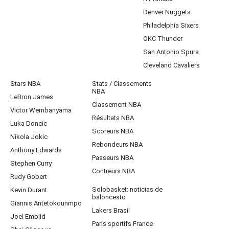
Denver Nuggets
Philadelphia Sixers
OKC Thunder
San Antonio Spurs
Cleveland Cavaliers
Stars NBA
Stats / Classements
NBA
LeBron James
Classement NBA
Victor Wembanyama
Résultats NBA
Luka Doncic
Scoreurs NBA
Nikola Jokic
Rebondeurs NBA
Anthony Edwards
Passeurs NBA
Stephen Curry
Contreurs NBA
Rudy Gobert
Solobasket: noticias de
Kevin Durant
baloncesto
Giannis Antetokounmpo
Lakers Brasil
Joel Embiid
Paris sportifs France