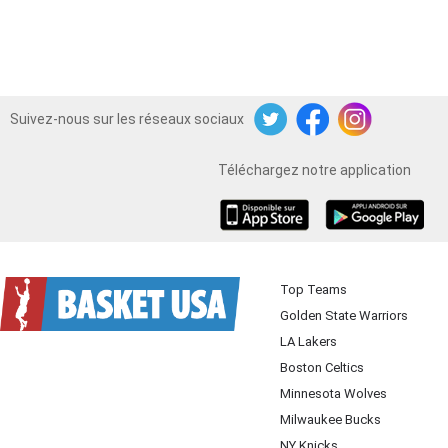
Suivez-nous sur les réseaux sociaux
Twitter
Facebook
Instagram
Téléchargez notre application
iOS
Android
Top Teams
Golden State Warriors
LA Lakers
Boston Celtics
Minnesota Wolves
Milwaukee Bucks
NY Knicks