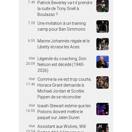
7:49
Patrick Beverley va-t-il prendre
la suite de Tony Snell à
Boulazac ?
7:20
Une invitation à un training
camp pour Ben Simmons
6:55
Marine Johannès régale et le
Liberty écrase les Aces
Hier
Légende du coaching, Don
20:09
Nelson est décédé (1940-
2026)
Hier
Comme la vie est trop courte,
17:46
Horace Grant demande à
Michael Jordan et Scottie
Pippen de se réconcilier
Hier
Isaiah Stewart estime que les
16:55
Pistons doivent mettre le
paquet sur Jalen Duren
Hier
Assistant aux Wolves, Will
15:54