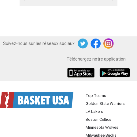
Suivez-nous sur les réseaux sociaux
Twitter
Facebook
Instagram
Téléchargez notre application
iOS
Android
Top Teams
Golden State Warriors
LA Lakers
Boston Celtics
Minnesota Wolves
Milwaukee Bucks