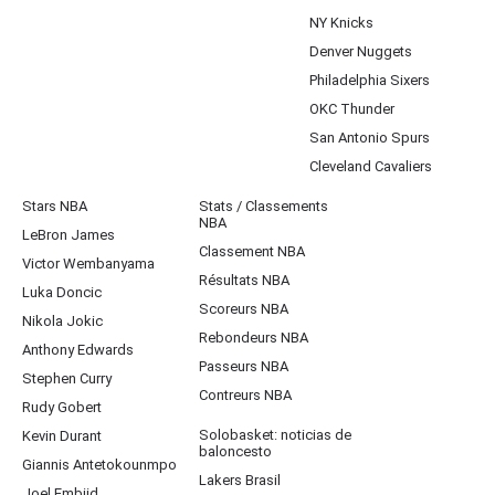
NY Knicks
Denver Nuggets
Philadelphia Sixers
OKC Thunder
San Antonio Spurs
Cleveland Cavaliers
Stars NBA
Stats / Classements
NBA
LeBron James
Classement NBA
Victor Wembanyama
Résultats NBA
Luka Doncic
Scoreurs NBA
Nikola Jokic
Rebondeurs NBA
Anthony Edwards
Passeurs NBA
Stephen Curry
Contreurs NBA
Rudy Gobert
Solobasket: noticias de
Kevin Durant
baloncesto
Giannis Antetokounmpo
Lakers Brasil
Joel Embiid