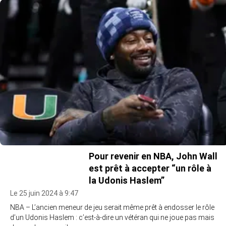
Pour revenir en NBA, John Wall
est prêt à accepter “un rôle à
la Udonis Haslem”
Le 25 juin 2024 à 9:47
NBA – L’ancien meneur de jeu serait même prêt à endosser le rôle
d’un Udonis Haslem : c’est-à-dire un vétéran qui ne joue pas mais