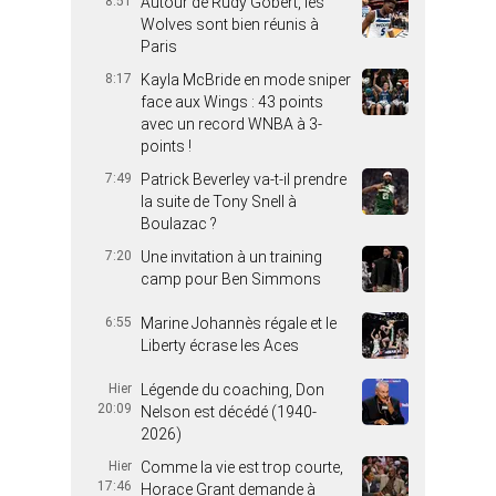
8:51
Autour de Rudy Gobert, les
Wolves sont bien réunis à
Paris
8:17
Kayla McBride en mode sniper
face aux Wings : 43 points
avec un record WNBA à 3-
points !
7:49
Patrick Beverley va-t-il prendre
la suite de Tony Snell à
Boulazac ?
7:20
Une invitation à un training
camp pour Ben Simmons
6:55
Marine Johannès régale et le
Liberty écrase les Aces
Hier
Légende du coaching, Don
20:09
Nelson est décédé (1940-
2026)
Hier
Comme la vie est trop courte,
17:46
Horace Grant demande à