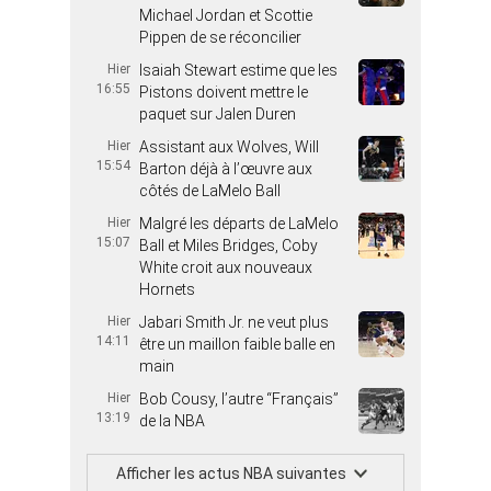
Michael Jordan et Scottie
Pippen de se réconcilier
Hier
Isaiah Stewart estime que les
16:55
Pistons doivent mettre le
paquet sur Jalen Duren
Hier
Assistant aux Wolves, Will
15:54
Barton déjà à l’œuvre aux
côtés de LaMelo Ball
Hier
Malgré les départs de LaMelo
15:07
Ball et Miles Bridges, Coby
White croit aux nouveaux
Hornets
Hier
Jabari Smith Jr. ne veut plus
14:11
être un maillon faible balle en
main
Hier
Bob Cousy, l’autre “Français”
13:19
de la NBA
Afficher les actus NBA suivantes