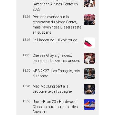
l’American Airlines Center en
2027
16:01
Portland avance sur la
rénovation du Moda Center,
mais l’avenir des Blazers reste
en suspens
15:08
La Harden Vol.10 voit rouge
14:20
Chelsea Gray signe deux
paniers au buzzer historiques
13:30
NBA 2K27 | Les Français, rois
du contre
12:45
Mac McClung part à la
découverte de l’Espagne
11:55
Une LeBron 23 « Hardwood
Classic » aux couleurs… des
Cavaliers