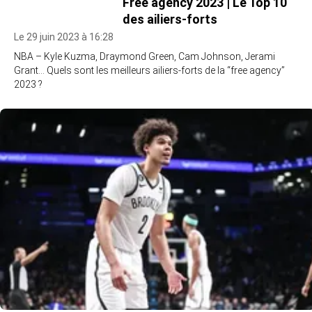
Free agency 2023 | Le Top 10
des ailiers-forts
Le 29 juin 2023 à 16:28
NBA – Kyle Kuzma, Draymond Green, Cam Johnson, Jerami
Grant… Quels sont les meilleurs ailiers-forts de la “free agency”
2023 ?