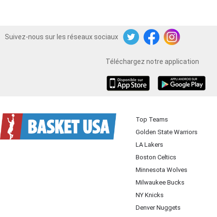
Suivez-nous sur les réseaux sociaux
Twitter
Facebook
Instagram
Téléchargez notre application
iOS
Android
Top Teams
Golden State Warriors
LA Lakers
Boston Celtics
Minnesota Wolves
Milwaukee Bucks
NY Knicks
Denver Nuggets