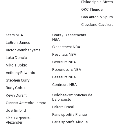
Philadelphia Sixers
OKC Thunder
San Antonio Spurs
Cleveland Cavaliers
Stars NBA
Stats / Classements
NBA
LeBron James
Classement NBA
Victor Wembanyama
Résultats NBA
Luka Doncic
Scoreurs NBA
Nikola Jokic
Rebondeurs NBA
Anthony Edwards
Passeurs NBA
Stephen Curry
Contreurs NBA
Rudy Gobert
Solobasket: noticias de
Kevin Durant
baloncesto
Giannis Antetokounmpo
Lakers Brasil
Joel Embiid
Paris sportifs France
Shai Gilgeous-
Paris sportifs Afrique
Alexander