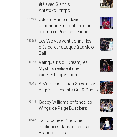
été avec Giannis
Antetokounmpo
11:33
Udonis Haslem devient
actionnaire minoritaire d’un
promu en Premier League
10:58
Les Wolves vont donner les
clés de leur attaque à LaMelo
Ball
10:23
Vainqueurs du Dream, les
Mystics réalisent une
excellente opération
9:45
A Memphis, Isaiah Stewart veut
perpétuer l’esprit « Grit & Grind »
9:16
Gabby Williams enfonce les
Wings de Paige Bueckers
8:47
La cocaïne et l’héroïne
impliquées dans le décès de
Brandon Clarke