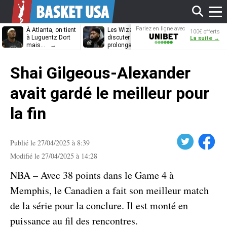
Affi
Pariez en ligne avec
À Atlanta, on tient
Les Wizards vont
Dennis Schrö
100€ offerts
Unibet
à Luguentz Dort
discuter
découvrira-t-il
La suite →
mais…
prolongation avec
12e équipe
Anthony Davis
différente ?
le
Shai Gilgeous-Alexander
men
avait gardé le meilleur pour
la fin
Twitter
Facebook
Publié le 27/04/2025 à 8:39
Modifié le 27/04/2025 à 14:28
NBA – Avec 38 points dans le Game 4 à
Memphis, le Canadien a fait son meilleur match
de la série pour la conclure. Il est monté en
puissance au fil des rencontres.