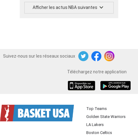
Afficher les actus NBA suivantes
Suivez-nous sur les réseaux sociaux
Twitter
Facebook
Instagram
Téléchargez notre application
iOS
Android
Top Teams
Golden State Warriors
LA Lakers
Boston Celtics