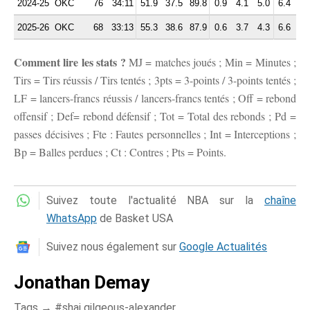
2024-25
OKC
76
34:11
51.9
37.5
89.8
0.9
4.1
5.0
6.4
2.
2025-26
OKC
68
33:13
55.3
38.6
87.9
0.6
3.7
4.3
6.6
2.
Comment lire les stats ?
MJ = matches joués ; Min = Minutes ;
Tirs = Tirs réussis / Tirs tentés ; 3pts = 3-points / 3-points tentés ;
LF = lancers-francs réussis / lancers-francs tentés ; Off = rebond
offensif ; Def= rebond défensif ; Tot = Total des rebonds ; Pd =
passes décisives ; Fte : Fautes personnelles ; Int = Interceptions ;
Bp = Balles perdues ; Ct : Contres ; Pts = Points.
Suivez toute l'actualité NBA sur la
chaîne
WhatsApp
de Basket USA
Suivez nous également sur
Google Actualités
Jonathan Demay
Tags →
shai gilgeous-alexander