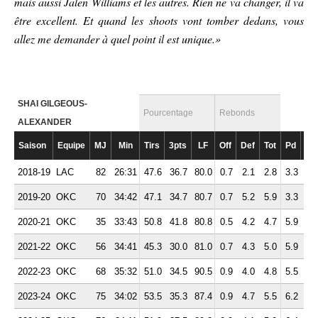
mais aussi Jalen Williams et les autres. Rien ne va changer, il va
être excellent. Et quand les shoots vont tomber dedans, vous
allez me demander à quel point il est unique.»
SHAI GILGEOUS-
Pourcentage
Rebonds
ALEXANDER
Saison
Equipe
MJ
Min
Tirs
3pts
LF
Off
Def
Tot
Pd
Fte
2018-19
LAC
82
26:31
47.6
36.7
80.0
0.7
2.1
2.8
3.3
2.
2019-20
OKC
70
34:42
47.1
34.7
80.7
0.7
5.2
5.9
3.3
1.
2020-21
OKC
35
33:43
50.8
41.8
80.8
0.5
4.2
4.7
5.9
2.
2021-22
OKC
56
34:41
45.3
30.0
81.0
0.7
4.3
5.0
5.9
2.
2022-23
OKC
68
35:32
51.0
34.5
90.5
0.9
4.0
4.8
5.5
2.
2023-24
OKC
75
34:02
53.5
35.3
87.4
0.9
4.7
5.5
6.2
2.