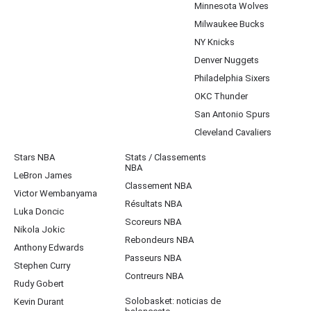
Minnesota Wolves
Milwaukee Bucks
NY Knicks
Denver Nuggets
Philadelphia Sixers
OKC Thunder
San Antonio Spurs
Cleveland Cavaliers
Stars NBA
Stats / Classements
NBA
LeBron James
Classement NBA
Victor Wembanyama
Résultats NBA
Luka Doncic
Scoreurs NBA
Nikola Jokic
Rebondeurs NBA
Anthony Edwards
Passeurs NBA
Stephen Curry
Contreurs NBA
Rudy Gobert
Solobasket: noticias de
Kevin Durant