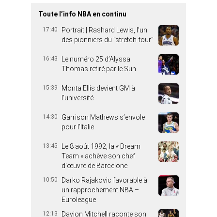
Toute l’info NBA en continu
17:40
Portrait | Rashard Lewis, l’un
des pionniers du “stretch four”
16:43
Le numéro 25 d’Alyssa
Thomas retiré par le Sun
15:39
Monta Ellis devient GM à
l’université
14:30
Garrison Mathews s’envole
pour l’Italie
13:45
Le 8 août 1992, la « Dream
Team » achève son chef
d’œuvre de Barcelone
10:50
Darko Rajakovic favorable à
un rapprochement NBA –
Euroleague
12:13
Davion Mitchell raconte son